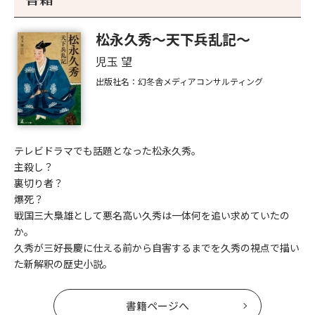
松永久秀～天下兵乱記～
児玉 望
出版社名：幻冬舎メディアコンサルティング
テレビドラマでも話題となった松永久秀。
主殺し？
裏切り者？
爆死？
戦国三大梟雄として悪名高い久秀は一体何を追い求めていたの
か。
久秀が三好長慶に仕える前から自害するまでを久秀の視点で描い
た新解釈の歴史小説。
書籍ページへ