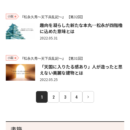
小説
『松永久秀～天下兵乱記～』
【第32回】
趣向を凝らした新たな本丸…松永が四階櫓
に込めた意味とは
2022.05.31
小説
『松永久秀～天下兵乱記～』
【第31回】
「天国に入りたる感あり」人が造ったと思
えない美麗な建物とは
2022.05.25
1
2
3
4
書籍