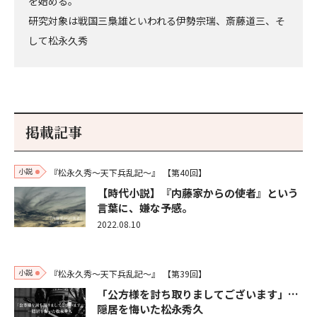
を始める。
研究対象は戦国三梟雄といわれる伊勢宗瑞、斎藤道三、そ
して松永久秀
掲載記事
小説
『松永久秀～天下兵乱記～』
【第40回】
【時代小説】『内藤家からの使者』という
言葉に、嫌な予感。
2022.08.10
小説
『松永久秀～天下兵乱記～』
【第39回】
「公方様を討ち取りましてございます」…
隠居を悔いた松永秀久