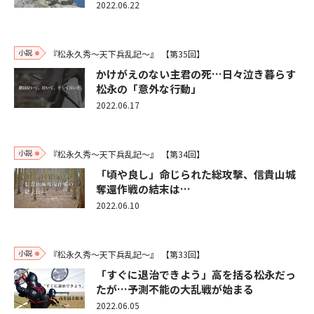
2022.06.22
小説
『松永久秀～天下兵乱記～』
【第35回】
かけがえのない主君の死…日々泣き暮らす
松永の「意外な行動」
2022.06.17
小説
『松永久秀～天下兵乱記～』
【第34回】
「頃や良し」命じられた総攻撃、信貴山城
奪還作戦の結末は…
2022.06.10
小説
『松永久秀～天下兵乱記～』
【第33回】
「すぐに退治できよう」高を括る松永だっ
たが…予測不能の大乱戦が始まる
2022.06.05