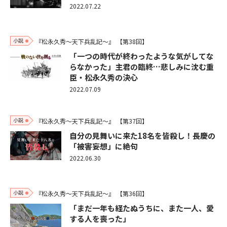
2022.07.22
小説
『松永久秀～天下兵乱記～』
【第38回】
「一つの時代が終わったような気がしてな
らなかった」主君の臨終…悲しみに沈む重
臣・松永久秀の決心
2022.07.09
小説
『松永久秀～天下兵乱記～』
【第37回】
自分の見舞いに来た18名を皆殺し！長慶の
「被害妄想」に絶句
2022.06.30
小説
『松永久秀～天下兵乱記～』
【第36回】
「まだ一年も経たぬうちに、また一人、愛
する人を喪った」