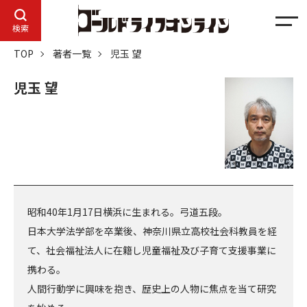
メ
検索
ニ
TOP
著者一覧
児玉 望
ュ
ー
児玉 望
昭和40年1月17日横浜に生まれる。弓道五段。
日本大学法学部を卒業後、神奈川県立高校社会科教員を経
て、社会福祉法人に在籍し児童福祉及び子育て支援事業に
携わる。
人間行動学に興味を抱き、歴史上の人物に焦点を当て研究