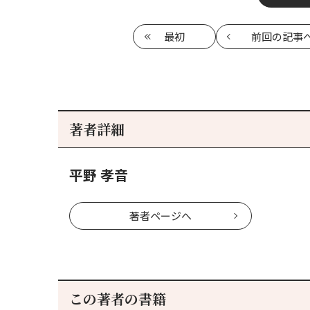
最初
前回
の記事
著者詳細
平野 孝音
著者ページへ
この著者の書籍