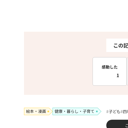
この
感動した
1
絵本・漫画
健康・暮らし・子育て
子ども
四