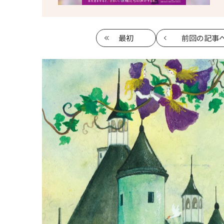
最初
前回
の記事