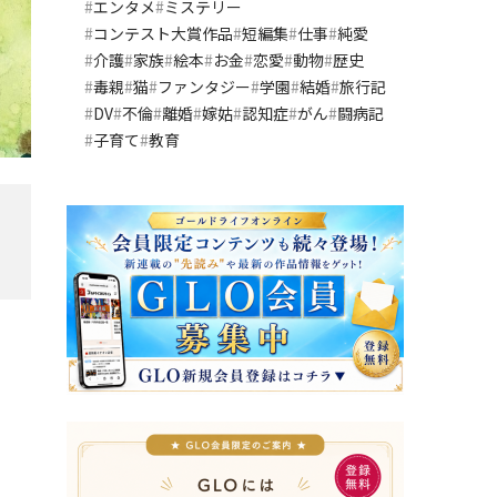
エンタメ
ミステリー
コンテスト大賞作品
短編集
仕事
純愛
介護
家族
絵本
お金
恋愛
動物
歴史
毒親
猫
ファンタジー
学園
結婚
旅行記
DV
不倫
離婚
嫁姑
認知症
がん
闘病記
子育て
教育