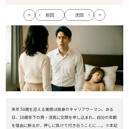
前回
次回
最
の
の
最
初
記
記
新
事
事
へ
へ
来年 50歳を迎える美樹は独身のキャリアウーマン。ある
日、10歳年下の男・涼真に交際を申し込まれ、自分の年齢
を理由に断るが、押しに負けて付き合うことに......。※本記