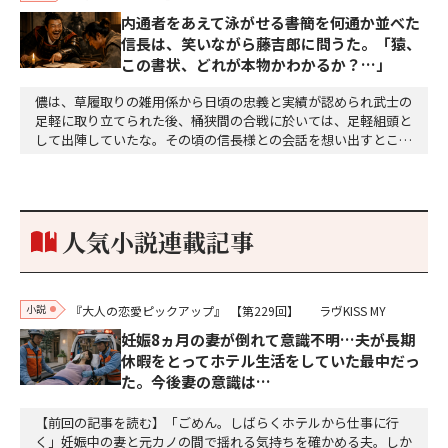
内通者をあえて泳がせる――書簡を何通か並べた
信長は、笑いながら藤吉郎に問うた。「猿、
この書状、どれが本物かわかるか？…」
儂は、草履取りの雑用係から日頃の忠義と実績が認められ武士の
足軽に取り立てられた後、桶狭間の合戦に於いては、足軽組頭と
して出陣していたな。その頃の信長様との会話を想い出すとこん
な秘話があったわ。「殿、桶狭間の戦ですが、拙者も組頭として
参加しておりました。勝てる相手とは思えないほど兵の差があり
もうした。確か今川勢1万2000に対し織田勢はわずか3000あま
り。どうして勝てたのか、未だにわかりません。…
人気小説連載記事
小説
『大人の恋愛ピックアップ』
【第229回】
ラヴKISS MY
妊娠8ヵ月の妻が倒れて意識不明…夫が長期
休暇をとってホテル生活をしていた最中だっ
た。今後妻の意識は…
【前回の記事を読む】「ごめん。しばらくホテルから仕事に行
く」妊娠中の妻と元カノの間で揺れる気持ちを確かめる夫。しか