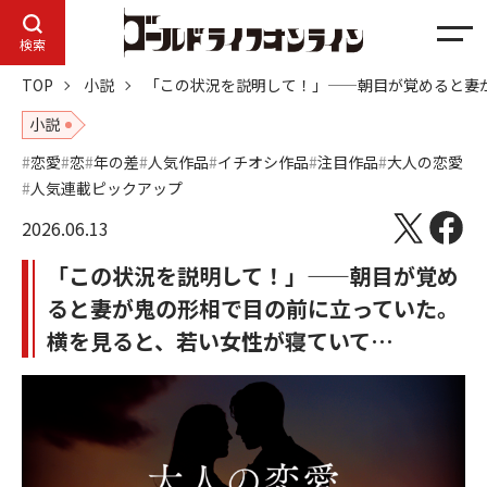
メ
検索
ニ
TOP
小説
「この状況を説明して！」——朝目が覚めると妻
ュ
ー
小説
恋愛
恋
年の差
人気作品
イチオシ作品
注目作品
大人の恋愛
人気連載ピックアップ
2026.06.13
「この状況を説明して！」——朝目が覚め
ると妻が鬼の形相で目の前に立っていた。
横を見ると、若い女性が寝ていて…