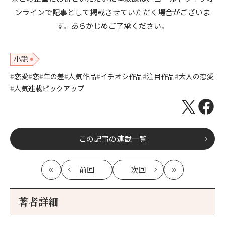
ンラインで記事として掲載させていただく場合がございま
す。あらかじめご了承ください。
小説
恋愛
恋
年の差
人気作品
イチオシ作品
注目作品
大人の恋愛
人気連載ピックアップ
この記事の連載一覧
前回
次回
最
の
の
最
初
記
記
新
事
事
著者詳細
へ
へ