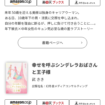
来年 50歳を迎える美樹は独身のキャリアウーマン。
ある日、10歳年下の男・涼真に交際を申し込まれ、
自分の年齢を理由に断るが、押しに負けて付き合うことに......。
年下彼氏×中年女性のキュン死必至な歳の差ラブストーリー
書籍ページへ
幸せを呼ぶシンデレラおばさん
と王子様
武 きき
出版社名：幻冬舎メディアコンサルティング