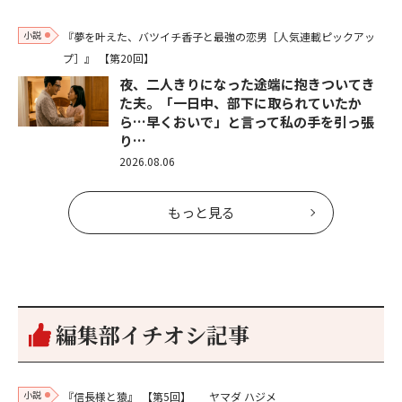
小説
『夢を叶えた、バツイチ香子と最強の恋男［人気連載ピックアッ
プ］』
【第20回】
夜、二人きりになった途端に抱きついてき
た夫。「一日中、部下に取られていたか
ら…早くおいで」と言って私の手を引っ張
り…
2026.08.06
もっと見る
編集部イチオシ記事
小説
『信長様と猿』
【第5回】
ヤマダ ハジメ