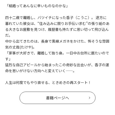
「結婚ってあんなに辛いものなのかな」
四十二歳で離婚し、バツイチになった香子（こうこ）。 途方に
暮れていた彼女は、“住み込みに限りお手伝い求む”の張り紙のあ
る大きなお屋敷を見つけ、履歴書も持たずに思い切って飛び込ん
だ。
中から出てきたのは、長身で黒縁メガネをかけた、怖そうな雰囲
気の丈哉(たけや)。
「家事が大好きで、離婚して独り身。一日中お台所に居たいので
す」
猛烈な自己アピールから始まったこの奇妙な出会いが、香子の運
命を思いがけない方向へと変えていく——。
人生は何度でもやり直せる、ときめきの再スタート！
書籍ページへ