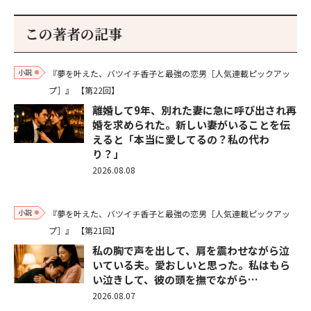
この著者の記事
小説
『夢を叶えた、バツイチ香子と最強の恋男［人気連載ピックアッ
プ］』
【第22回】
離婚して9年、別れた妻に急に呼び出され再
婚を求められた。新しい妻がいることを伝
えると「本当に愛してるの？私の代わ
り？」
2026.08.08
小説
『夢を叶えた、バツイチ香子と最強の恋男［人気連載ピックアッ
プ］』
【第21回】
私の胸で声を出して、肩を震わせながら泣
いている夫。愛おしいと思った。私はもら
い泣きして、彼の頭を撫でながら…
2026.08.07