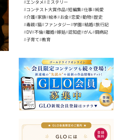
エンタメ
ミステリー
コンテスト大賞作品
短編集
仕事
純愛
介護
家族
絵本
お金
恋愛
動物
歴史
毒親
猫
ファンタジー
学園
結婚
旅行記
DV
不倫
離婚
嫁姑
認知症
がん
闘病記
子育て
教育