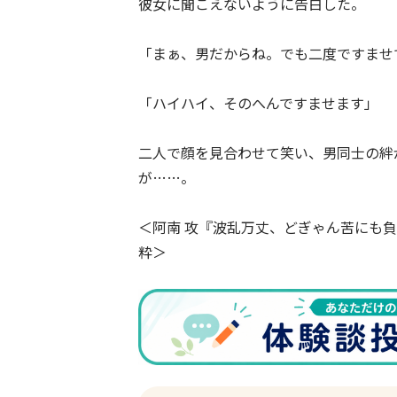
彼女に聞こえないように告白した。
「まぁ、男だからね。でも二度ですませ
「ハイハイ、そのへんですませます」
二人で顔を見合わせて笑い、男同士の絆
が……。
＜阿南 攻『波乱万丈、どぎゃん苦にも
粋＞