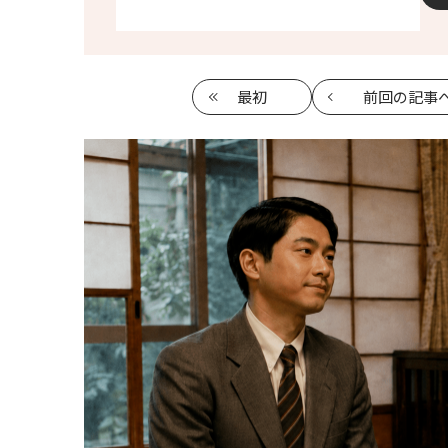
最初
前回
の記事