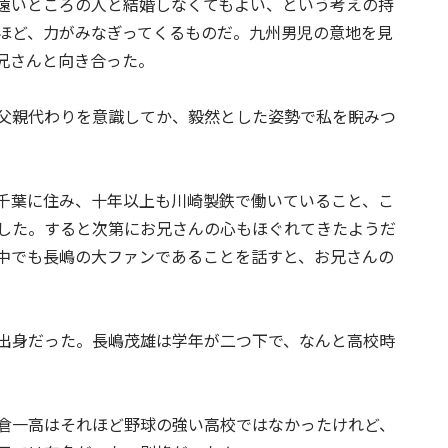
遠いところの人と結婚しなくてもよい、という考えの持
ほど、力がみなぎってくるものだ。九州男児の意地を見
兄さんと向き合った。
父親代わりを意識してか、毅然とした姿勢で私を睨みつ
千葉に住み、十年以上も川崎製鉄で働いていること、こ
した。すると次第にお兄さんの心もほぐれてきたようだ
中でも長嶋の大ファンであることを話すと、お兄さんの
出身だった。長嶋茂雄は学年が二つ下で、なんと高校時
倉一高はそれほど野球の強い高校ではなかったけれど、