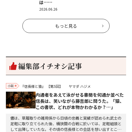
は……
2026.06.26
もっと見る
編集部イチオシ記事
小説
『信長様と猿』
【第5回】
ヤマダ ハジメ
内通者をあえて泳がせる――書簡を何通か並べた
信長は、笑いながら藤吉郎に問うた。「猿、
この書状、どれが本物かわかるか？…」
儂は、草履取りの雑用係から日頃の忠義と実績が認められ武士の
足軽に取り立てられた後、桶狭間の合戦に於いては、足軽組頭と
して出陣していたな。その頃の信長様との会話を想い出すとこん