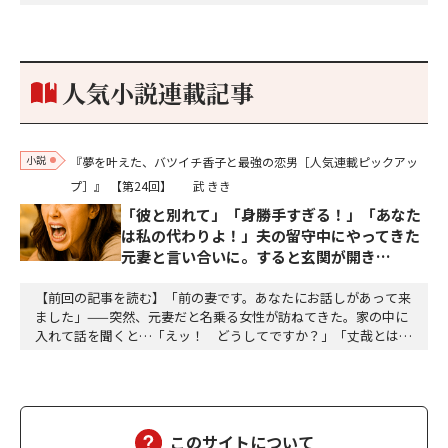
な秘話があったわ。「殿、桶狭間の戦ですが、拙者も組頭として
参加しておりました。勝てる相手とは思えないほど兵の差があり
もうした。確か今川勢1万2000に対し織田勢はわずか3000あま
り。どうして勝てたのか、未だにわかりません。…
人気小説連載記事
小説
『夢を叶えた、バツイチ香子と最強の恋男［人気連載ピックアッ
プ］』
【第24回】
武 きき
「彼と別れて」「身勝手すぎる！」「あなた
は私の代わりよ！」夫の留守中にやってきた
元妻と言い合いに。すると玄関が開き…
【前回の記事を読む】「前の妻です。あなたにお話しがあって来
ました」——突然、元妻だと名乗る女性が訪ねてきた。家の中に
入れて話を聞くと…「えッ！ どうしてですか？」「丈哉とは嫌
いで別れたわけではないの。あなたは、私の代わりなのよ！」
「違います！ あなたは勘違いをしている。丈哉さんは私のもの
です！」「はっきり言うのね。丈哉は子供が望めないのよ」「そ
れが何ですか！」「知っているのね。私は子供が欲しくて…
このサイトについて