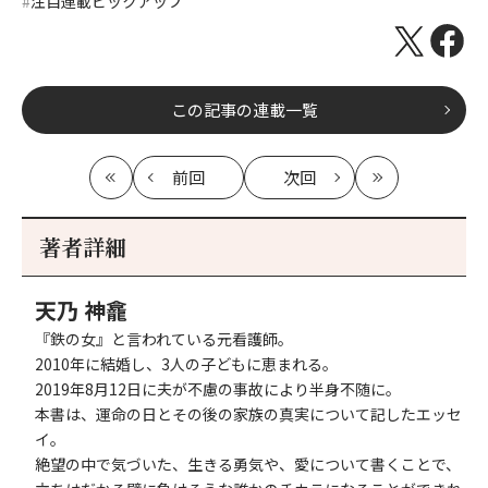
注目連載ピックアップ
この記事の連載一覧
前回
次回
最
の
の
最
初
記
記
新
事
事
著者詳細
へ
へ
天乃 神龕
『鉄の女』と言われている元看護師。
2010年に結婚し、3人の子どもに恵まれる。
2019年8月12日に夫が不慮の事故により半身不随に。
本書は、運命の日とその後の家族の真実について記したエッセ
イ。
絶望の中で気づいた、生きる勇気や、愛について書くことで、