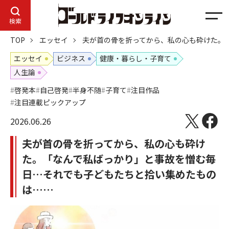
メ
検索
ニ
TOP
エッセイ
夫が首の骨を折ってから、私の心も砕けた。
ュ
ー
エッセイ
ビジネス
健康・暮らし・子育て
人生論
啓発本
自己啓発
半身不随
子育て
注目作品
注目連載ピックアップ
2026.06.26
夫が首の骨を折ってから、私の心も砕け
た。「なんで私ばっかり」と事故を憎む毎
日…それでも子どもたちと拾い集めたもの
は……