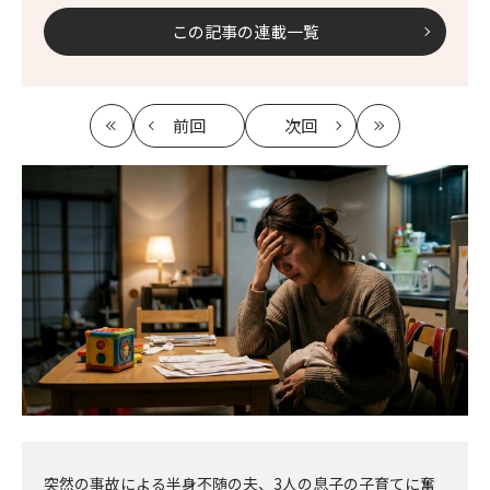
この記事の連載一覧
前回
次回
最
の
の
最
初
記
記
新
事
事
へ
へ
突然の事故による半身不随の夫、3人の息子の子育てに奮