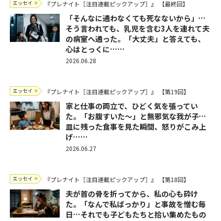
エッセイ
『プレナイト［注目連載ピックアップ］』
【最終回】
「そんなに通わなくても死なないから」…
そう言われても、乳児を含む3人を連れて夫
の病室へ通った。「大丈夫」と答えても、
心はとっくに……
2026.06.28
エッセイ
『プレナイト［注目連載ピックアップ］』
【第19回】
家と仕事の両立で、ひどく気を張ってい
た。「お腹すいた～」と無邪気な我が子…
皿に残った食事を見た瞬間、怒りがこみ上
げ……
2026.06.27
エッセイ
『プレナイト［注目連載ピックアップ］』
【第18回】
夫が首の骨を折ってから、私の心も砕け
た。「なんで私ばっかり」と事故を憎む毎
日…それでも子どもたちと拾い集めたもの