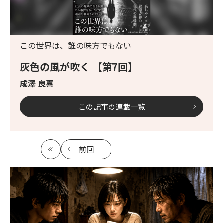
この世界は、誰の味方でもない
灰色の風が吹く 【第7回】
成澤 良喜
この記事の連載一覧
前回
最
の
初
記
事
へ