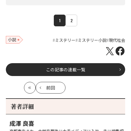
1
2
小説
ミステリー
ミステリー小説
現代社会
この記事の連載一覧
前回
最
の
初
記
事
著者詳細
へ
成澤 良喜