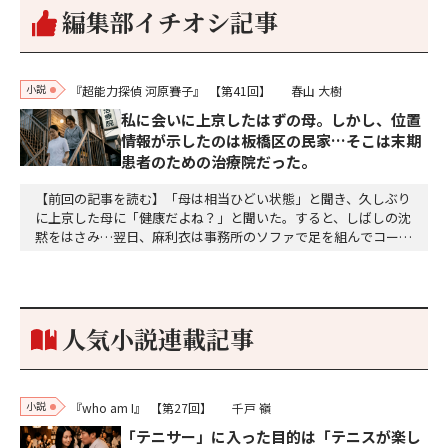
編集部イチオシ記事
小説
『超能力探偵 河原賽子』
【第41回】
春山 大樹
私に会いに上京したはずの母。しかし、位置
情報が示したのは板橋区の民家…そこは末期
患者のための治療院だった。
【前回の記事を読む】「母は相当ひどい状態」と聞き、久しぶり
に上京した母に「健康だよね？」と聞いた。すると、しばしの沈
黙をはさみ…翌日、麻利衣は事務所のソファで足を組んでコーヒ
ーを啜っていた賽子の前に右手の握り拳を固めていきなり立ちは
だかった。「何だ、そのしかめ面は。腹でも痛いのか」麻利衣が
拳を賽子に向けて突き出し、手首を回して掌を開くとそこには1
個のサイコロが握られていた。「やはり私はあなたの超…
人気小説連載記事
小説
『who am I』
【第27回】
千戸 嶺
「テニサー」に入った目的は「テニスが楽し