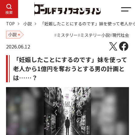
メ
検索
ニ
TOP
小説
「妊娠したことにするのです」妹を使って老人か
ュ
ー
小説
ミステリー
ミステリー小説
現代社会
2026.06.12
「妊娠したことにするのです」妹を使って
老人から1億円を奪おうとする男の計画と
は……？