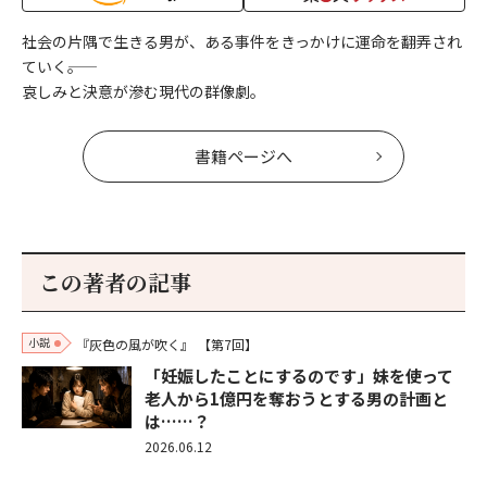
社会の片隅で生きる男が、ある事件をきっかけに運命を翻弄され
ていく――。
哀しみと決意が滲む現代の群像劇。
書籍ページへ
この著者の記事
小説
『灰色の風が吹く』
【第7回】
「妊娠したことにするのです」妹を使って
老人から1億円を奪おうとする男の計画と
は……？
2026.06.12