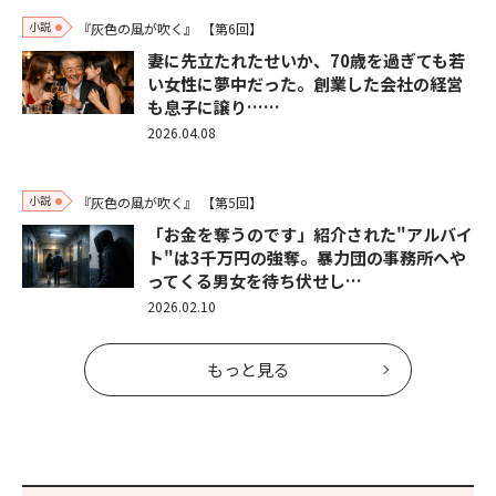
小説
『灰色の風が吹く』
【第6回】
妻に先立たれたせいか、70歳を過ぎても若
い女性に夢中だった。創業した会社の経営
も息子に譲り……
2026.04.08
小説
『灰色の風が吹く』
【第5回】
「お金を奪うのです」紹介された"アルバイ
ト"は3千万円の強奪。暴力団の事務所へや
ってくる男女を待ち伏せし…
2026.02.10
もっと見る