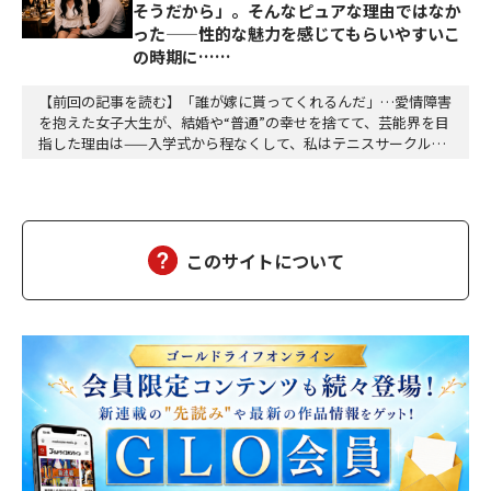
そうだから」。そんなピュアな理由ではなか
った——性的な魅力を感じてもらいやすいこ
の時期に……
【前回の記事を読む】「誰が嫁に貰ってくれるんだ」…愛情障害
を抱えた女子大生が、結婚や“普通”の幸せを捨てて、芸能界を目
指した理由は——入学式から程なくして、私はテニスサークルに
入った。テニスなんか微塵も興味はない。今までの言動を見て私
が「テニスが楽しそうだから」とかいう、見かけたちょうちょを
追いかけるような純粋無垢のピュア野郎に見えるか？選んだ理由
は打算的なものだ。そのサークルのSNSをリサーチ…
このサイトについて