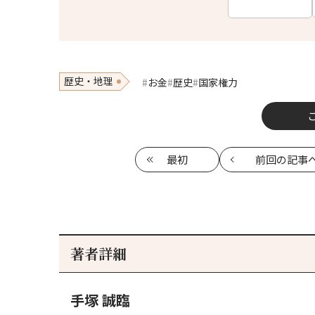
歴史・地理
お金
歴史
国家権力
最初
前回
の記事
著者詳細
手塚 誠臨