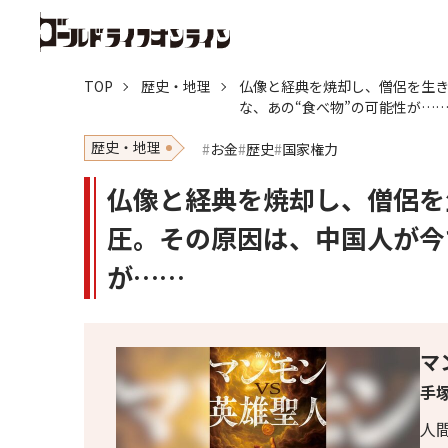
TOP
歴史・地理
仏像と経典を焼却し、僧侶を生
な、あの“食べ物”の可能性が…
歴史・地理
お金
歴史
国家権力
仏像と経典を焼却し、僧侶を
圧。その原因は、中国人が今
が……
マ
手塚
人