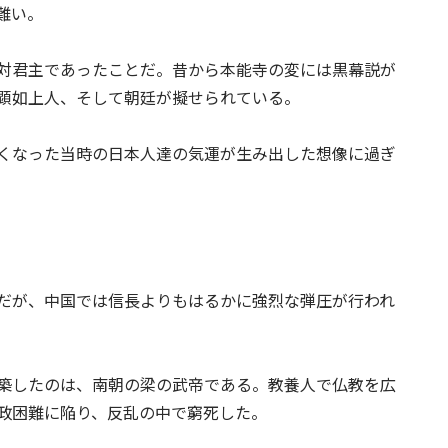
難い。
対君主であったことだ。昔から本能寺の変には黒幕説が
顕如上人、そして朝廷が擬せられている。
くなった当時の日本人達の
気運
が生み出した想像に過ぎ
だが、中国では信長よりもはるかに強烈な弾圧が行われ
築したのは、南朝の梁の武帝である。教養人で仏教を広
政困難に陥り、反乱の中で窮死した。