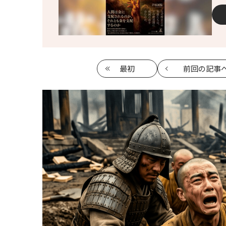
最初
前回
の記事