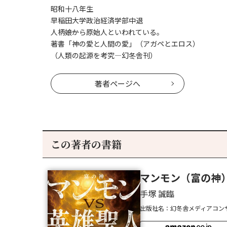
昭和十八年生
早稲田大学政治経済学部中退
人柄――娘から原始人といわれている。
著書「神の愛と人間の愛」（アガペとエロス）
（人類の起源を考究―幻冬舎刊）
著者ページへ
この著者の書籍
マンモン（富の神）
手塚 誠臨
出版社名：幻冬舎メディアコン