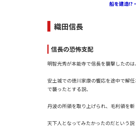
船を建造!?
織田信長
信長の恐怖支配
明智光秀が本能寺で信長を襲撃したのは
安土城での徳川家康の饗応を途中で解任
で襲ったとする説、
丹波の所領を取り上げられ、毛利領を斬
天下人となってみたかったのだという説