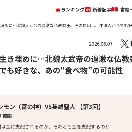
ランキング
新着記事
書籍
き埋めに…北魏太武帝の過激な仏教弾圧。その原因は、中国人が今でも
…
2026.06.07
生き埋めに…北魏太武帝の過激な仏教
でも好きな、あの“食べ物”の可能性
ンモン（富の神）VS英雄聖人 【第3回】
 誠臨
間は金に支配されるのか、それとも金を支配するのか