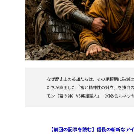
なぜ歴史上の英雄たちは、その絶頂期に破滅
たちが直面した「富と精神性の対立」を独自の
モン（富の神）VS英雄聖人』（幻冬舎ルネッ
【前回の記事を読む】信長の斬新なア