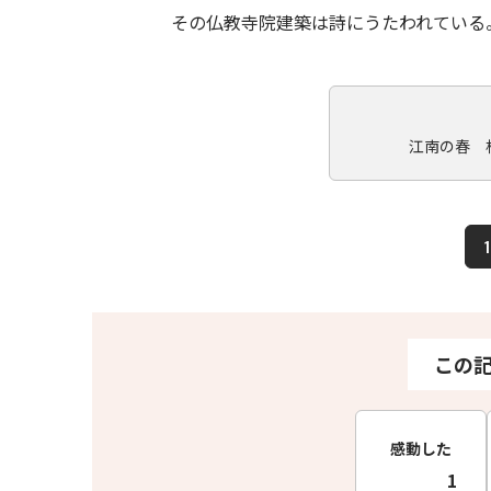
その仏教寺院建築は詩にうたわれている
江南の春 
1
この
感動した
1