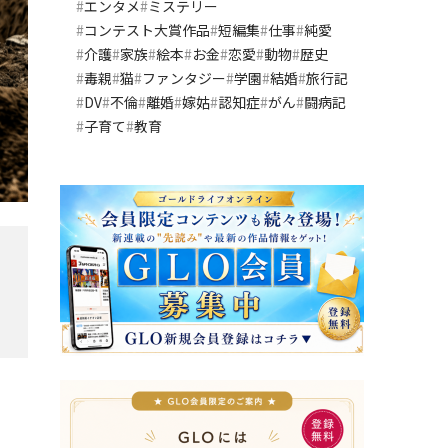
エンタメ
ミステリー
コンテスト大賞作品
短編集
仕事
純愛
介護
家族
絵本
お金
恋愛
動物
歴史
毒親
猫
ファンタジー
学園
結婚
旅行記
DV
不倫
離婚
嫁姑
認知症
がん
闘病記
子育て
教育