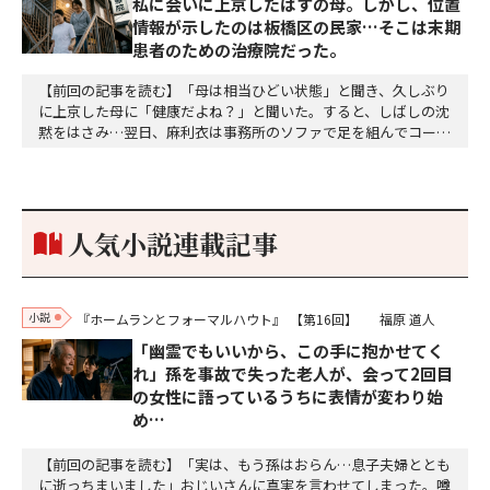
私に会いに上京したはずの母。しかし、位置
情報が示したのは板橋区の民家…そこは末期
患者のための治療院だった。
【前回の記事を読む】「母は相当ひどい状態」と聞き、久しぶり
に上京した母に「健康だよね？」と聞いた。すると、しばしの沈
黙をはさみ…翌日、麻利衣は事務所のソファで足を組んでコーヒ
ーを啜っていた賽子の前に右手の握り拳を固めていきなり立ちは
だかった。「何だ、そのしかめ面は。腹でも痛いのか」麻利衣が
拳を賽子に向けて突き出し、手首を回して掌を開くとそこには1
個のサイコロが握られていた。「やはり私はあなたの超…
人気小説連載記事
小説
『ホームランとフォーマルハウト』
【第16回】
福原 道人
「幽霊でもいいから、この手に抱かせてく
れ」孫を事故で失った老人が、会って2回目
の女性に語っているうちに表情が変わり始
め…
【前回の記事を読む】「実は、もう孫はおらん…息子夫婦ととも
に逝っちまいました」おじいさんに真実を言わせてしまった。噂