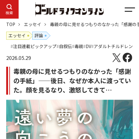
メ
検索
ニ
TOP
エッセイ
毒親の母に見せるつもりのなかった「感謝の
ュ
ー
エッセイ
評論
注目連載ピックアップ
自叙伝
毒親
DV
アダルトチルドレン
2026.05.29
毒親の母に見せるつもりのなかった「感謝
の手紙」——後日、なぜか本人に渡ってい
た。顔を見るなり、激怒してきて…