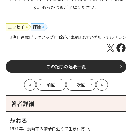
す。あらかじめご了承ください。
エッセイ
評論
注目連載ピックアップ
自叙伝
毒親
DV
アダルトチルドレン
この記事の連載一覧
前回
次回
最
の
の
最
初
記
記
新
事
事
著者詳細
へ
へ
かおる
1971年、長崎市の繁華街近くで生まれ育つ。