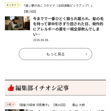
エッセイ
『遠い夢の向こうのママ［注目連載ピックアップ］』
【第19回】
今までで一番ひどく殴られ蹴られ、髪の毛
を持って家中引きずり回された日、発作的
にアレルギーの薬を一瓶全部飲んでしま
い…
2026.06.06
もっと見る
編集部イチオシ記事
小説
『超能力探偵 河原賽子』
【第41回】
春山 大樹