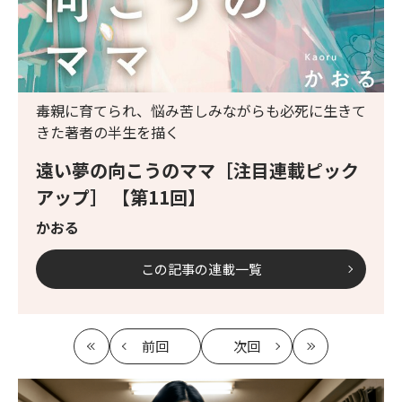
毒親に育てられ、悩み苦しみながらも必死に生きて
きた著者の半生を描く
遠い夢の向こうのママ［注目連載ピック
アップ］ 【第11回】
かおる
この記事の連載一覧
前回
次回
最
の
の
最
初
記
記
新
事
事