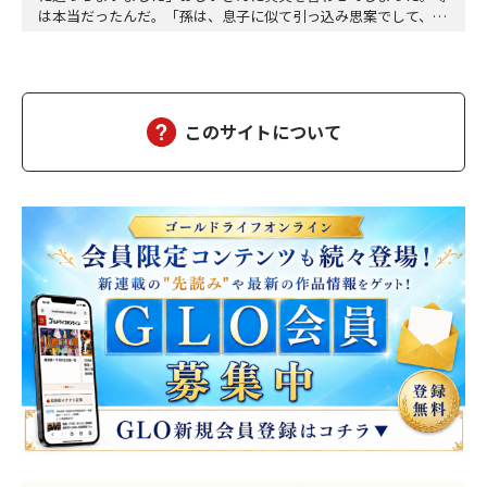
は本当だったんだ。「孫は、息子に似て引っ込み思案でして、身
体も弱く、赤ん坊の頃からよく熱を出す子でした――」わたしは困惑
した。会って二回目の、それも縁の浅い相手に打ち明ける内容じ
ゃない。だからと言って、今さら止めろとも言いにくいし、耳を
塞ぐわけにもいかない。「仲の良い子もおらず、ず…
このサイトについて