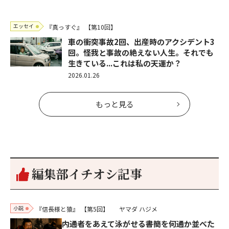
エッセイ
『真っすぐ』
【第10回】
車の衝突事故2回、出産時のアクシデント3
回。怪我と事故の絶えない人生。それでも
生きている...これは私の天運か？
2026.01.26
もっと見る
編集部イチオシ記事
小説
『信長様と猿』
【第5回】
ヤマダ ハジメ
内通者をあえて泳がせる――書簡を何通か並べた