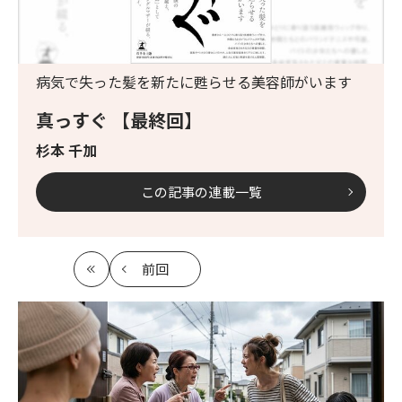
病気で失った髪を新たに甦らせる美容師がいます
真っすぐ 【最終回】
杉本 千加
この記事の連載一覧
前回
最
の
初
記
事
へ