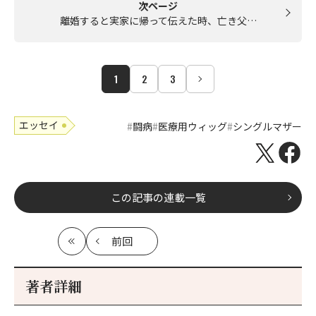
次ページ
離婚すると実家に帰って伝えた時、亡き父…
1
2
3
エッセイ
闘病
医療用ウィッグ
シングルマザー
この記事の連載一覧
前回
最
の
初
記
事
著者詳細
へ