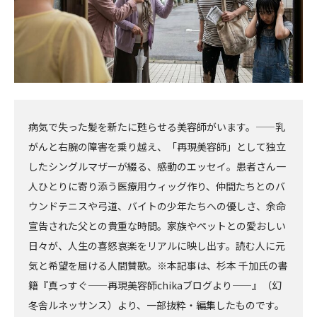
病気で失った髪を新たに甦らせる美容師がいます。——乳
がんと右腕の障害を乗り越え、「再現美容師」として独立
したシングルマザーが綴る、感動のエッセイ。患者さん一
人ひとりに寄り添う医療用ウィッグ作り、仲間たちとのバ
ウンドテニスや弓道、バイトの少年たちへの優しさ、余命
宣告された父との貴重な時間。家族やペットとの愛おしい
日々が、人生の喜怒哀楽をリアルに映し出す。読む人に元
気と希望を届ける人間賛歌。※本記事は、杉本 千加氏の書
籍『真っすぐ——再現美容師chikaブログより——』（幻
冬舎ルネッサンス）より、一部抜粋・編集したものです。