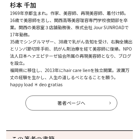
杉本 千加
1969年京都生まれ。作家、美容師、再現美容師、着付け師。
16歳で美容師を志し、関西高等美容理容専門学校夜間部を卒
業。関西の美容室３店舗勤務後、株式会社 Jour SUNROADで
17年勤務。
35歳でシングルマザー、38歳で乳がん告知を受け、右胸全摘出
とリンパ節切除手術、抗がん剤治療を経て美容師に復帰。NPO
法人日本ヘァエピテーゼ協会所属の再現美容師となり、ブログ
を設立。
福岡県に移住し、2013年にhair care lienを独立開業。波瀾万
丈の経験を生かし、人生の道しるべとなることを願う。
happy load ＊ deo gratias
著者ページへ
この著者の書籍