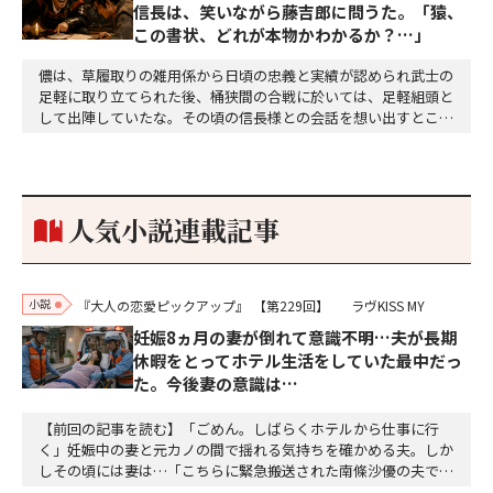
信長は、笑いながら藤吉郎に問うた。「猿、
この書状、どれが本物かわかるか？…」
儂は、草履取りの雑用係から日頃の忠義と実績が認められ武士の
足軽に取り立てられた後、桶狭間の合戦に於いては、足軽組頭と
して出陣していたな。その頃の信長様との会話を想い出すとこん
な秘話があったわ。「殿、桶狭間の戦ですが、拙者も組頭として
参加しておりました。勝てる相手とは思えないほど兵の差があり
もうした。確か今川勢1万2000に対し織田勢はわずか3000あま
り。どうして勝てたのか、未だにわかりません。…
人気小説連載記事
小説
『大人の恋愛ピックアップ』
【第229回】
ラヴKISS MY
妊娠8ヵ月の妻が倒れて意識不明…夫が長期
休暇をとってホテル生活をしていた最中だっ
た。今後妻の意識は…
【前回の記事を読む】「ごめん。しばらくホテルから仕事に行
く」妊娠中の妻と元カノの間で揺れる気持ちを確かめる夫。しか
しその頃には妻は…「こちらに緊急搬送された南條沙優の夫です
が、沙優は大丈夫でしょうか」「しばらくお待ちください、担当