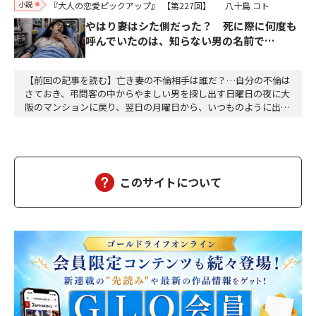
小説
『大人の恋愛ピックアップ』
【第227回】
八十島 コト
やはり妻はシた側だった？ 死に際に何度も
呼んでいたのは、知らない男の名前で…
【前回の記事を読む】亡き妻の不倫相手は誰だ？…自分の不倫は
さておき、弔問客の中からやましい男を探し出す日曜日の夜に大
阪のマンションに戻り、翌日の月曜日から、いつものように出勤
した。達郎は、部下を伴って昼食に出た。途中の大阪駅前第二ビ
ルと第三ビルの間で、交通事故があった。ちょうど、救急車が来
て、けが人が運ばれるところだった。智子もあのようにして、運
ばれたのだろうか……ついつい達郎は、智子が運ばれる…
このサイトについて