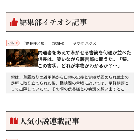
編集部イチオシ記事
小説
『信長様と猿』
【第5回】
ヤマダ ハジメ
内通者をあえて泳がせる――書簡を何通か並べた
信長は、笑いながら藤吉郎に問うた。「猿、
この書状、どれが本物かわかるか？…」
儂は、草履取りの雑用係から日頃の忠義と実績が認められ武士の
足軽に取り立てられた後、桶狭間の合戦に於いては、足軽組頭と
して出陣していたな。その頃の信長様との会話を想い出すとこん
な秘話があったわ。「殿、桶狭間の戦ですが、拙者も組頭として
参加しておりました。勝てる相手とは思えないほど兵の差があり
もうした。確か今川勢1万2000に対し織田勢はわずか3000あま
り。どうして勝てたのか、未だにわかりません。…
人気小説連載記事