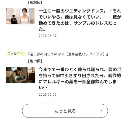
【第20回】
一生に一度のウエディングドレス。「それ
でいいやろ。他は見なくていい」——彼が
勧めてきたのは、サンプルのドレスだっ
た。
2026.06.07
エッセイ
『遠い夢の向こうのママ［注目連載ピックアップ］』
【第19回】
今までで一番ひどく殴られ蹴られ、髪の毛
を持って家中引きずり回された日、発作的
にアレルギーの薬を一瓶全部飲んでしま
い…
2026.06.06
もっと見る