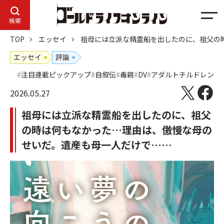
メ
検索
ニ
TOP
エッセイ
祖母には立派な精霊船を出したのに、祖父の
ュ
ー
エッセイ
評論
注目連載ピックアップ
自叙伝
毒親
DV
アダルトチルドレン
2026.05.27
祖母には立派な精霊船を出したのに、祖父
の時は何もなかった…理由は、傲慢な母の
せいだ。遺産も母一人だけで……