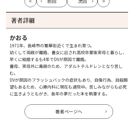
前回
次回
最
の
の
最
初
記
記
新
事
事
著者詳細
へ
へ
かおる
1971年、長崎市の繁華街近くで生まれ育つ。
幼くして両親が離婚、養女に出され高校卒業後実母と暮らし、
早くに結婚するも4年でDVが原因で離婚。
養母、実母共に毒親のため、アダルトチルドレンとなり苦し
む。
DVが原因のフラッシュバックの症状もあり、自傷行為、自殺願
望もあるため、心療内科に現在も通院中。苦しみながらも必死
に生きようともがき、長年の夢だった本を執筆する。
著者ページへ