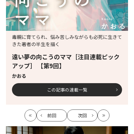
毒親に育てられ、悩み苦しみながらも必死に生きて
きた著者の半生を描く
遠い夢の向こうのママ［注目連載ピック
アップ］ 【第9回】
かおる
この記事の連載一覧
前回
次回
最
の
の
最
初
記
記
新
事
事