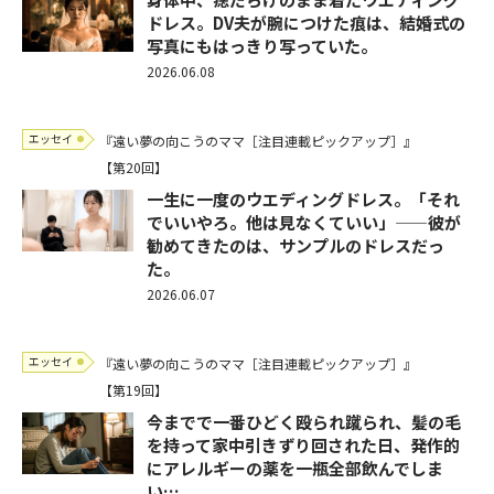
ドレス。DV夫が腕につけた痕は、結婚式の
写真にもはっきり写っていた。
2026.06.08
エッセイ
『遠い夢の向こうのママ［注目連載ピックアップ］』
【第20回】
一生に一度のウエディングドレス。「それ
でいいやろ。他は見なくていい」——彼が
勧めてきたのは、サンプルのドレスだっ
た。
2026.06.07
エッセイ
『遠い夢の向こうのママ［注目連載ピックアップ］』
【第19回】
今までで一番ひどく殴られ蹴られ、髪の毛
を持って家中引きずり回された日、発作的
にアレルギーの薬を一瓶全部飲んでしま
い…