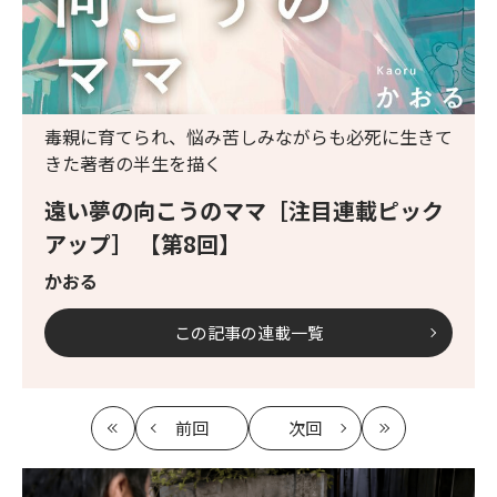
毒親に育てられ、悩み苦しみながらも必死に生きて
きた著者の半生を描く
遠い夢の向こうのママ［注目連載ピック
アップ］ 【第8回】
かおる
この記事の連載一覧
前回
次回
最
の
の
最
初
記
記
新
事
事