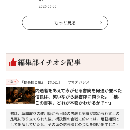
2026.06.06
もっと見る
編集部イチオシ記事
小説
『信長様と猿』
【第5回】
ヤマダ ハジメ
内通者をあえて泳がせる――書簡を何通か並べた
信長は、笑いながら藤吉郎に問うた。「猿、
この書状、どれが本物かわかるか？…」
儂は、草履取りの雑用係から日頃の忠義と実績が認められ武士の
足軽に取り立てられた後、桶狭間の合戦に於いては、足軽組頭と
して出陣していたな。その頃の信長様との会話を想い出すとこん
な秘話があったわ。「殿、桶狭間の戦ですが、拙者も組頭として