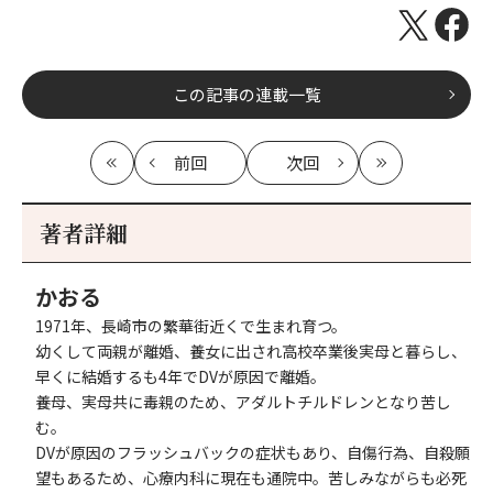
この記事の連載一覧
前回
次回
最
の
の
最
初
記
記
新
事
事
著者詳細
へ
へ
かおる
1971年、長崎市の繁華街近くで生まれ育つ。
幼くして両親が離婚、養女に出され高校卒業後実母と暮らし、
早くに結婚するも4年でDVが原因で離婚。
養母、実母共に毒親のため、アダルトチルドレンとなり苦し
む。
DVが原因のフラッシュバックの症状もあり、自傷行為、自殺願
望もあるため、心療内科に現在も通院中。苦しみながらも必死