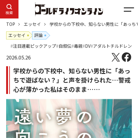
メ
検索
ニ
TOP
エッセイ
学校からの下校中、知らない男性に「あっち
ュ
ー
エッセイ
評論
注目連載ピックアップ
自叙伝
毒親
DV
アダルトチルドレン
2026.05.26
学校からの下校中、知らない男性に「あっ
ちで遊ばない？」と声を掛けられた…警戒
心が薄かった私はそのまま……