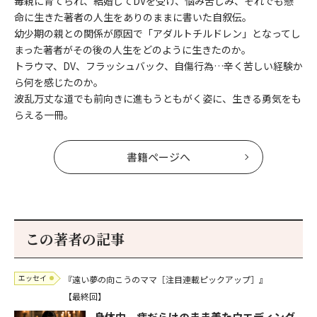
毒親に育てられ、結婚してDVを受け、悩み苦しみ、それでも懸
命に生きた著者の人生をありのままに書いた自叙伝。
幼少期の親との関係が原因で「アダルトチルドレン」となってし
まった著者がその後の人生をどのように生きたのか。
トラウマ、DV、フラッシュバック、自傷行為…辛く苦しい経験か
ら何を感じたのか。
波乱万丈な道でも前向きに進もうともがく姿に、生きる勇気をも
らえる一冊。
書籍ページへ
この著者の記事
エッセイ
『遠い夢の向こうのママ［注目連載ピックアップ］』
【最終回】
身体中、痣だらけのまま着たウエディング