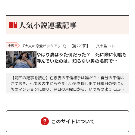
参加しておりました。勝てる相手とは思えないほど兵の差があり
もうした。確か今川勢1万2000に対し織田勢はわずか3000あま
り。どうして勝てたのか、未だにわかりません。…
人気小説連載記事
小説
『大人の恋愛ピックアップ』
【第227回】
八十島 コト
やはり妻はシた側だった？ 死に際に何度も
呼んでいたのは、知らない男の名前で…
【前回の記事を読む】亡き妻の不倫相手は誰だ？…自分の不倫は
さておき、弔問客の中からやましい男を探し出す日曜日の夜に大
阪のマンションに戻り、翌日の月曜日から、いつものように出勤
した。達郎は、部下を伴って昼食に出た。途中の大阪駅前第二ビ
ルと第三ビルの間で、交通事故があった。ちょうど、救急車が来
て、けが人が運ばれるところだった。智子もあのようにして、運
ばれたのだろうか……ついつい達郎は、智子が運ばれる…
このサイトについて