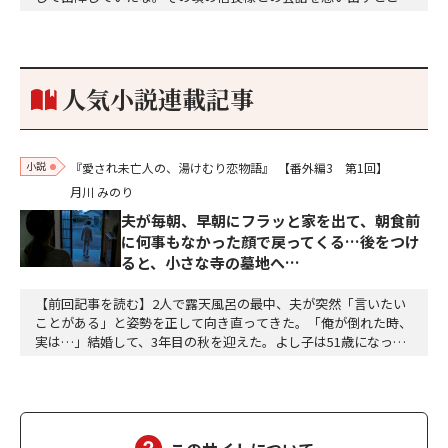
な秘話があったわ。「殿、桶狭間の戦ですが、拙者も組頭として
参加しておりました。勝てる相手とは思えないほど兵の差があり
もうした。確か今川勢1万2000に対し織田勢はわずか3000あま
り。どうして勝てたのか、未だにわかりません。…
人気小説連載記事
小説
『愛され未亡人の、湯けむり恋物語』
【番外編3 第1回】
月川 みのり
夫が毎朝、早朝にフラッと家を出て、朝食前
に何事もなかった顔で戻ってくる…後をつけ
ると、小さな寺の墓地へ…
【前回記事を読む】2人で露天風呂の最中、夫が突然「言いたい
ことがある」と姿勢を正して向き直ってきた。「俺が倒れた時、
実は…」結婚して、3年目の秋を迎えた。よし子は51歳になっ
た。藤乃屋の女将として、毎日は穏やかに過ぎていく。山の木々
が色づきはじめ、宿は今日も、静かに賑わっていた。（あの崖っ
ぷちの日から、私は、ずいぶん遠くまで来た。そして、ずいぶ
ん、幸せになった）夫の雅彦は、相変わらず口数は多くな…