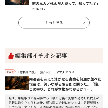
前の元カノ死んだんだって、知ってた？」
2026.03.21
もっと見る
編集部イチオシ記事
小説
『信長様と猿』
【第5回】
ヤマダ ハジメ
内通者をあえて泳がせる――書簡を何通か並べた
信長は、笑いながら藤吉郎に問うた。「猿、
この書状、どれが本物かわかるか？…」
儂は、草履取りの雑用係から日頃の忠義と実績が認められ武士の
足軽に取り立てられた後、桶狭間の合戦に於いては、足軽組頭と
して出陣していたな。その頃の信長様との会話を想い出すとこん