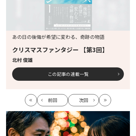
あの日の後悔が希望に変わる、奇跡の物語
クリスマスファンタジー 【第3回】
北村 俊雄
この記事の連載一覧
前回
次回
最
の
の
最
初
記
記
新
事
事
へ
へ