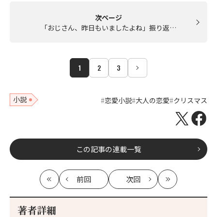
次ページ
「おじさん、昨日もいましたよね」振り返…
1
2
3
小説
恋愛小説
大人の恋愛
クリスマス
この記事の連載一覧
前回
次回
最
の
の
最
初
記
記
新
事
事
著者詳細
へ
へ