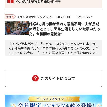
人気小説連載記事
小説
『大人の恋愛ピックアップ』
【第229回】
ラヴKISS MY
妊娠8ヵ月の妻が倒れて意識不明…夫が長期
休暇をとってホテル生活をしていた最中だっ
た。今後妻の意識は…
【前回の記事を読む】「ごめん。しばらくホテルから仕事に行
く」妊娠中の妻と元カノの間で揺れる気持ちを確かめる夫。しか
しその頃には妻は…「こちらに緊急搬送された南條沙優の夫です
が、沙優は大丈夫でしょうか」「しばらくお待ちください、担当
医を呼び出しますので、そちらでお待ちください」沙優の身に大
変なことが起こっていようとは、この時は想像もつかなかった。
しばらくして、担当医の先生が俺の元にやってきた。「南…
このサイトについて