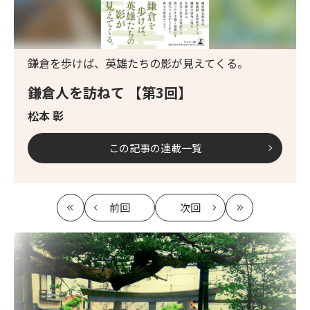
鎌倉を歩けば、英雄たちの影が見えてくる。
鎌倉人を訪ねて 【第3回】
松本 彰
この記事の連載一覧
前回
次回
最
の
の
最
初
記
記
新
事
事
へ
へ