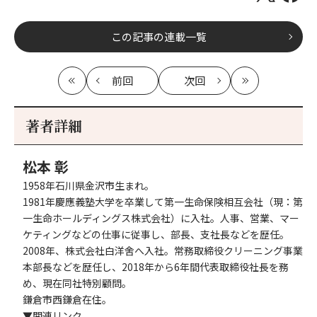
この記事の連載一覧
前回
次回
最
の
の
最
初
記
記
新
事
事
著者詳細
へ
へ
松本 彰
1958年石川県金沢市生まれ。
1981年慶應義塾大学を卒業して第一生命保険相互会社（現：第
一生命ホールディングス株式会社）に入社。人事、営業、マー
ケティングなどの仕事に従事し、部長、支社長などを歴任。
2008年、株式会社白洋舍へ入社。常務取締役クリーニング事業
本部長などを歴任し、2018年から6年間代表取締役社長を務
め、現在同社特別顧問。
鎌倉市西鎌倉在住。
▼関連リンク