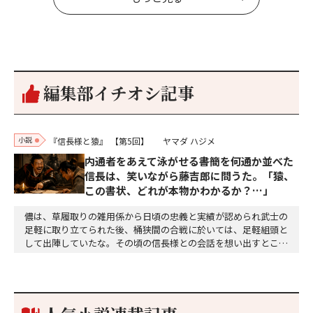
編集部イチオシ記事
小説
『信長様と猿』
【第5回】
ヤマダ ハジメ
内通者をあえて泳がせる――書簡を何通か並べた
信長は、笑いながら藤吉郎に問うた。「猿、
この書状、どれが本物かわかるか？…」
儂は、草履取りの雑用係から日頃の忠義と実績が認められ武士の
足軽に取り立てられた後、桶狭間の合戦に於いては、足軽組頭と
して出陣していたな。その頃の信長様との会話を想い出すとこん
な秘話があったわ。「殿、桶狭間の戦ですが、拙者も組頭として
参加しておりました。勝てる相手とは思えないほど兵の差があり
もうした。確か今川勢1万2000に対し織田勢はわずか3000あま
り。どうして勝てたのか、未だにわかりません。…