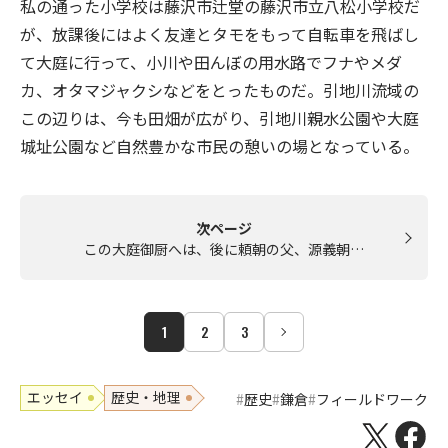
私の通った小学校は藤沢市辻堂の藤沢市立八松小学校だ
が、放課後にはよく友達とタモをもって自転車を飛ばし
て大庭に行って、小川や田んぼの用水路でフナやメダ
カ、オタマジャクシなどをとったものだ。引地川流域の
この辺りは、今も田畑が広がり、引地川親水公園や大庭
城址公園など自然豊かな市民の憩いの場となっている。
次ページ
この大庭御厨へは、後に頼朝の父、源義朝…
1
2
3
エッセイ
歴史・地理
歴史
鎌倉
フィールドワーク