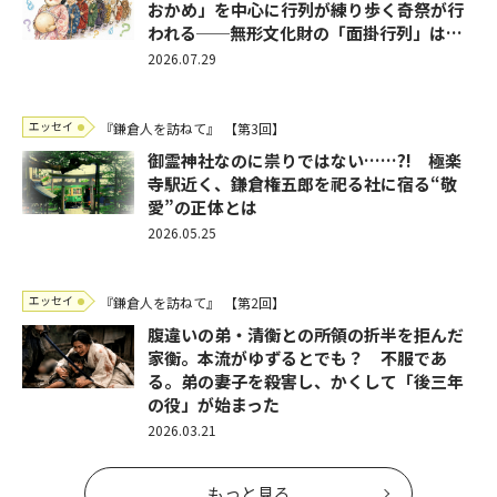
おかめ」を中心に行列が練り歩く奇祭が行
われる──無形文化財の「面掛行列」は…
2026.07.29
エッセイ
『鎌倉人を訪ねて』
【第3回】
御霊神社なのに祟りではない……?! 極楽
寺駅近く、鎌倉権五郎を祀る社に宿る“敬
愛”の正体とは
2026.05.25
エッセイ
『鎌倉人を訪ねて』
【第2回】
腹違いの弟・清衡との所領の折半を拒んだ
家衡。本流がゆずるとでも？ 不服であ
る。弟の妻子を殺害し、かくして「後三年
の役」が始まった
2026.03.21
もっと見る