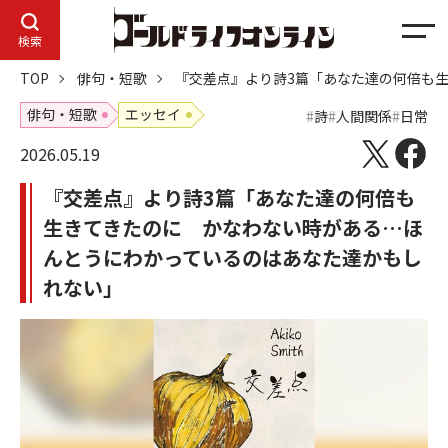
メ
検索
ニ
TOP
俳句・短歌
『交差点』より詩3篇「あなた達の何倍も
ュ
ー
俳句・短歌
エッセイ
詩
人間関係
日常
2026.05.19
『交差点』より詩3篇「あなた達の何倍も
生きてきたのに かなわない時がある…ほ
んとうにわかっているのはあなた達かもし
れない」