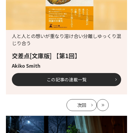
人と人との想いが重なり溶け合い分離しゆっくり混
じり合う
交差点[文庫版] 【第1回】
Akiko Smith
この記事の連載一覧
次回
の
最
記
新
事
へ