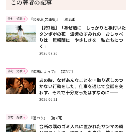
この著者の記事
俳句・短歌
『交差点[文庫版]』
【第2回】
【詩3篇】「あぜ道に しっかりと根付いた
タンポポの花 濃紫のすみれの おしゃべ
りは 無報酬に やさしさを 私たちにつ
く」
2026.07.20
俳句・短歌
『海馬によって』
【第3回】
あの時、なぜあんなことを…取り返しのつ
かない行動をした。仕事を通じて会話を交
わす、それで十分だったはずなのに——
2026.06.21
俳句・短歌
『道のり』
【第7回】
台所の隅のゴミ入れに置かれたサンマの頭