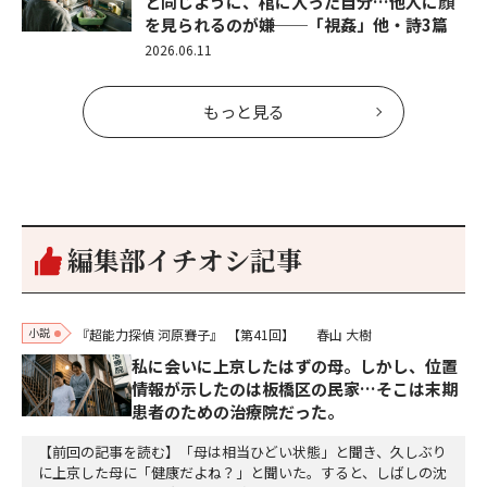
と同じように、棺に入った自分…他人に顔
を見られるのが嫌──「視姦」他・詩3篇
2026.06.11
もっと見る
編集部イチオシ記事
小説
『超能力探偵 河原賽子』
【第41回】
春山 大樹
私に会いに上京したはずの母。しかし、位置
情報が示したのは板橋区の民家…そこは末期
患者のための治療院だった。
【前回の記事を読む】「母は相当ひどい状態」と聞き、久しぶり
に上京した母に「健康だよね？」と聞いた。すると、しばしの沈