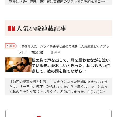
黙をはさみ…翌日、麻利衣は事務所のソファで足を組んでコーヒ
ーを啜っていた賽子の前に右手の握り拳を固めていきなり立ちは
だかった。「何だ、そのしかめ面は。腹でも痛いのか」麻利衣が
拳を賽子に向けて突き出し、手首を回して掌を開くとそこには1
個のサイコロが握られていた。「やはり私はあなたの超…
人気小説連載記事
小説
『夢を叶えた、バツイチ香子と最強の恋男［人気連載ピックアッ
プ］』
【第21回】
武 きき
私の胸で声を出して、肩を震わせながら泣い
ている夫。愛おしいと思った。私はもらい泣
きして、彼の頭を撫でながら…
【前回の記事を読む】夜、二人きりになった途端に抱きついてき
た夫。「一日中、部下に取られていたから…早くおいで」と言っ
て私の手を引っ張り…ようやく、名前が決まった。白(はく)に決
定。夕方、三人ともお風呂に入って、美味しい食事をして、「香
子さん、おはぎが食べたい」「分かりました」「う～ん、本当に
美味しい」三個をペロッと食べた。「幸也は食いしん坊ね、うふ
ふふ」「母さんだって、二個食べただろう」「あら、…