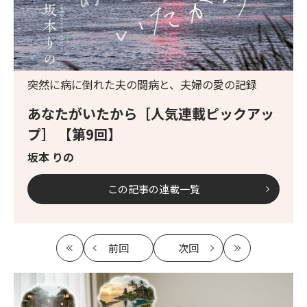
突然に病に倒れた夫の闘病と、夫婦の愛の記録
あなたがいたから［人気連載ピックアッ
プ］ 【第9回】
坂本 りの
この記事の連載一覧
前回
次回
最
の
の
最
初
記
記
新
事
事
へ
へ