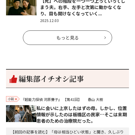
【死】への階段を一つ一つ上っていってし
まう夫。右手、左手と次第に動かなくな
り、目も開けなくなっていく...
2025.12.03
もっと見る
編集部イチオシ記事
小説
『超能力探偵 河原賽子』
【第41回】
春山 大樹
私に会いに上京したはずの母。しかし、位置
情報が示したのは板橋区の民家…そこは末期
患者のための治療院だった。
【前回の記事を読む】「母は相当ひどい状態」と聞き、久しぶり