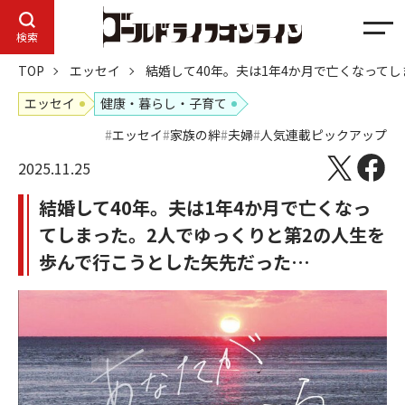
メ
検索
ニ
TOP
エッセイ
結婚して40年。夫は1年4か月で亡くなって
ュ
ー
エッセイ
健康・暮らし・子育て
エッセイ
家族の絆
夫婦
人気連載ピックアップ
2025.11.25
結婚して40年。夫は1年4か月で亡くなっ
てしまった。2人でゆっくりと第2の人生を
歩んで行こうとした矢先だった…