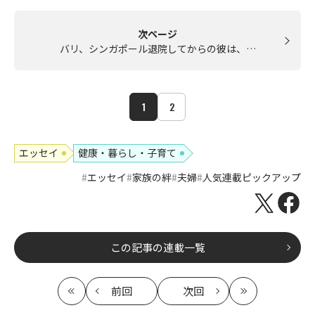
次ページ
バリ、シンガポール退院してからの彼は、…
1
2
エッセイ
健康・暮らし・子育て
エッセイ
家族の絆
夫婦
人気連載ピックアップ
この記事の連載一覧
前回
次回
最
の
の
最
初
記
記
新