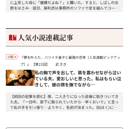
に上京した母に「健康だよね？」と聞いた。すると、しばしの沈
黙をはさみ…翌日、麻利衣は事務所のソファで足を組んでコーヒ
ーを啜っていた賽子の前に右手の握り拳を固めていきなり立ちは
だかった。「何だ、そのしかめ面は。腹でも痛いのか」麻利衣が
拳を賽子に向けて突き出し、手首を回して掌を開くとそこには1
個のサイコロが握られていた。「やはり私はあなたの超…
人気小説連載記事
小説
『夢を叶えた、バツイチ香子と最強の恋男［人気連載ピックアッ
プ］』
【第21回】
武 きき
私の胸で声を出して、肩を震わせながら泣い
ている夫。愛おしいと思った。私はもらい泣
きして、彼の頭を撫でながら…
【前回の記事を読む】夜、二人きりになった途端に抱きついてき
た夫。「一日中、部下に取られていたから…早くおいで」と言っ
て私の手を引っ張り…ようやく、名前が決まった。白(はく)に決
定。夕方、三人ともお風呂に入って、美味しい食事をして、「香
子さん、おはぎが食べたい」「分かりました」「う～ん、本当に
美味しい」三個をペロッと食べた。「幸也は食いしん坊ね、うふ