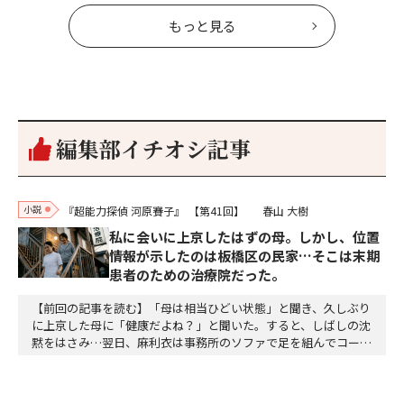
もっと見る
編集部イチオシ記事
小説
『超能力探偵 河原賽子』
【第41回】
春山 大樹
私に会いに上京したはずの母。しかし、位置
情報が示したのは板橋区の民家…そこは末期
患者のための治療院だった。
【前回の記事を読む】「母は相当ひどい状態」と聞き、久しぶり
に上京した母に「健康だよね？」と聞いた。すると、しばしの沈
黙をはさみ…翌日、麻利衣は事務所のソファで足を組んでコーヒ
ーを啜っていた賽子の前に右手の握り拳を固めていきなり立ちは
だかった。「何だ、そのしかめ面は。腹でも痛いのか」麻利衣が
拳を賽子に向けて突き出し、手首を回して掌を開くとそこには1