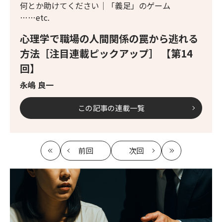
何とか助けてください│「義足」のゲーム
……etc.
心理学で職場の人間関係の罠から逃れる
方法［注目連載ピックアップ］ 【第14
回】
永嶋 良一
この記事の連載一覧
前回
次回
最
の
の
最
初
記
記
新
事
事
へ
へ