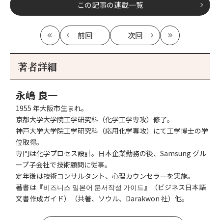
この記事の連載一覧
前回
次回
最
の
の
最
初
記
記
新
事
事
著者詳細
へ
へ
永嶋 良一
1955 年大阪市生まれ。
京都大学大学院工学研究科（化学工学専攻）修了。
神戸大学大学院工学研究科（応用化学専攻）にて工学博士の学
位取得。
専門は化学プロセス設計。日本企業勤務の後、Samsung グル
ープ子会社で技術顧問に従事。
定年後は技術コンサルタント、心理カウンセラーを実施。
著書は『비즈니스 일본어 문서작성 가이드』（ビジネス日本語
文書作成ガイド）（共著、ソウル、Darakwon 社）他。