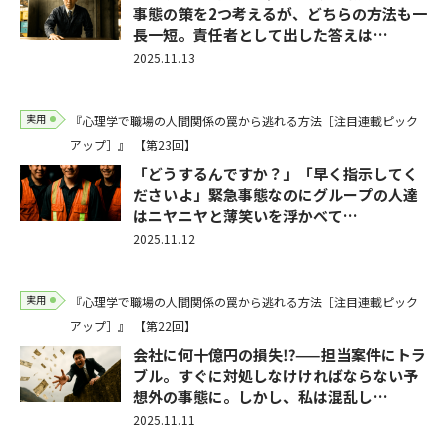
事態の策を2つ考えるが、どちらの方法も一
長一短。責任者として出した答えは…
2025.11.13
実用
『心理学で職場の人間関係の罠から逃れる方法［注目連載ピック
アップ］』
【第23回】
「どうするんですか？」「早く指示してく
ださいよ」緊急事態なのにグループの人達
はニヤニヤと薄笑いを浮かべて…
2025.11.12
実用
『心理学で職場の人間関係の罠から逃れる方法［注目連載ピック
アップ］』
【第22回】
会社に何十億円の損失⁉——担当案件にトラ
ブル。すぐに対処しなけければならない予
想外の事態に。しかし、私は混乱し…
2025.11.11