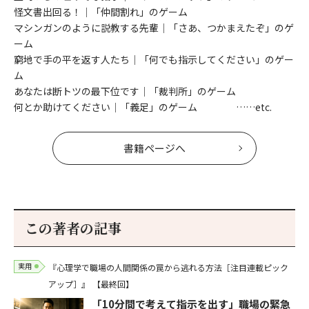
怪文書出回る！│「仲間割れ」のゲーム
マシンガンのように説教する先輩│「さあ、つかまえたぞ」のゲ
ーム
窮地で手の平を返す人たち│「何でも指示してください」のゲー
ム
あなたは断トツの最下位です│「裁判所」のゲーム
何とか助けてください│「義足」のゲーム ……etc.
書籍ページへ
この著者の記事
実用
『心理学で職場の人間関係の罠から逃れる方法［注目連載ピック
アップ］』
【最終回】
「10分間で考えて指示を出す」職場の緊急