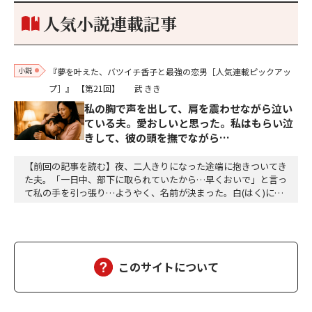
個のサイコロが握られていた。「やはり私はあなたの超…
人気小説連載記事
小説
『夢を叶えた、バツイチ香子と最強の恋男［人気連載ピックアッ
プ］』
【第21回】
武 きき
私の胸で声を出して、肩を震わせながら泣い
ている夫。愛おしいと思った。私はもらい泣
きして、彼の頭を撫でながら…
【前回の記事を読む】夜、二人きりになった途端に抱きついてき
た夫。「一日中、部下に取られていたから…早くおいで」と言っ
て私の手を引っ張り…ようやく、名前が決まった。白(はく)に決
定。夕方、三人ともお風呂に入って、美味しい食事をして、「香
子さん、おはぎが食べたい」「分かりました」「う～ん、本当に
美味しい」三個をペロッと食べた。「幸也は食いしん坊ね、うふ
ふふ」「母さんだって、二個食べただろう」「あら、…
このサイトについて