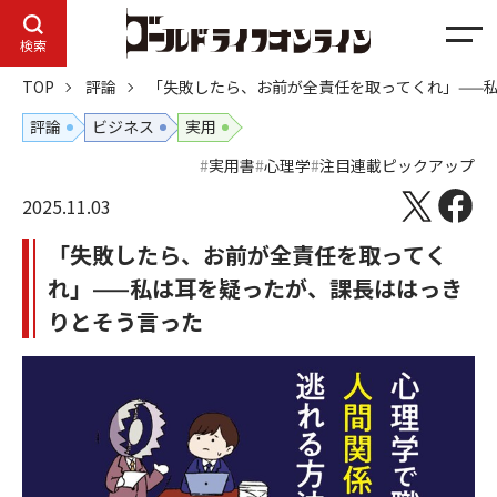
メ
検索
ニ
TOP
評論
「失敗したら、お前が全責任を取ってくれ」——
ュ
ー
評論
ビジネス
実用
実用書
心理学
注目連載ピックアップ
2025.11.03
「失敗したら、お前が全責任を取ってく
れ」——私は耳を疑ったが、課長ははっき
りとそう言った