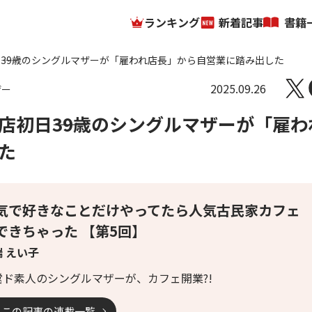
ランキング
新着記事
書籍
――39歳のシングルマザーが「雇われ店長」から自営業に踏み出した
2025.09.26
ザー
初日――39歳のシングルマザーが「雇わ
た
気で好きなことだけやってたら人気古民家カフェ
できちゃった 【第5回】
 えい子
営ド素人のシングルマザーが、カフェ開業?!
この記事の連載一覧