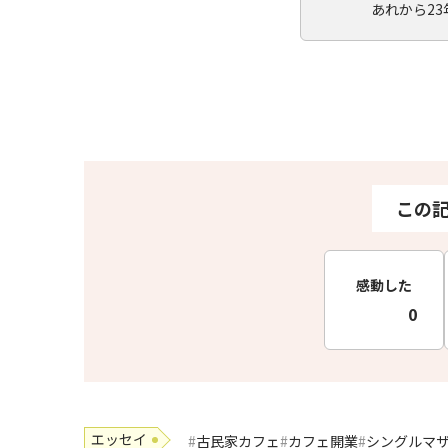
あれから2
この
感動した
0
エッセイ
古民家カフェ
カフェ開業
シングルマ