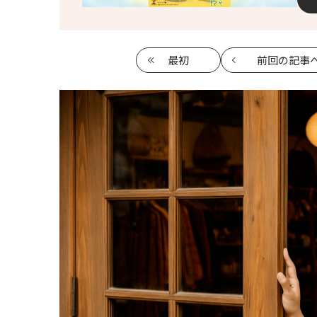
最初
前回
の記事