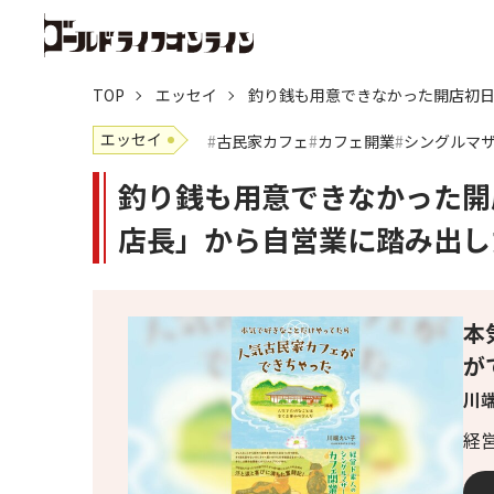
TOP
エッセイ
釣り銭も用意できなかった開店初日
エッセイ
古民家カフェ
カフェ開業
シングルマ
釣り銭も用意できなかった開店
店長」から自営業に踏み出し
本
が
川端
経