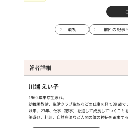
最初
前回
の記事
著者詳細
川端 えい子
1960 年東京生まれ。
幼稚園教諭、生活クラブ生協などの仕事を経て39 歳
以来、23年、仕事（志事）を通して成長していくこと
筆遊び、料理、自然療法など人間の体の神秘を追求す