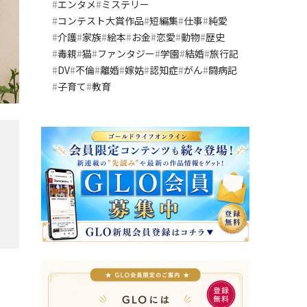
エンタメ
ミステリー
コンテスト大賞作品
短編集
仕事
純愛
介護
家族
絵本
お金
恋愛
動物
歴史
毒親
猫
ファンタジー
学園
結婚
旅行記
DV
不倫
離婚
嫁姑
認知症
がん
闘病記
子育て
教育