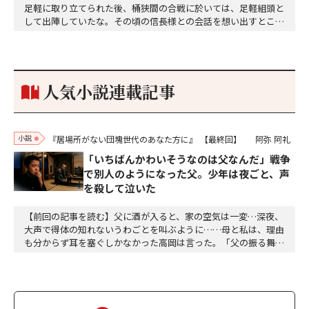
足軽に取り立てられた後、桶狭間の合戦に於いては、足軽組頭と
して出陣していたな。その頃の信長様との会話を想い出すとこん
な秘話があったわ。「殿、桶狭間の戦ですが、拙者も組頭として
参加しておりました。勝てる相手とは思えないほど兵の差があり
もうした。確か今川勢1万2000に対し織田勢はわずか3000あま
り。どうして勝てたのか、未だにわかりません。…
人気小説連載記事
小説
『居場所がない団塊世代のあなた方に』
【最終回】
阿弥 阿礼
「いちばんかわいそうなのは父なんだ」戦争
で別人のようになった父。少年は夜ごと、声
を殺して泣いた
【前回の記事を読む】父に酒が入ると、家の空気は一変…深夜、
大声で得体の知れないうわごとを叫ぶように……母と私は、理由
も分からず耳を塞ぐしかなかった高岡は言った。「父の振る舞い
が悲しくて涙がこぼれてくるんだ。でも、泣きたくても、夜だか
ら声を出すわけにもいかなくて……。夜空を見上げると、星々
は、闇に無数に輝いている。赤や黄色、それにオレンジ色の星も
あるし、冷たい白く光を放つ星もある。星々は北極星を中…