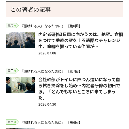
この著者の記事
実用
『顔晴れる人になるために』
【第8回】
内定者研修3日目に向かうのは、絶壁。命綱
をつけて垂直の壁を上る過酷なチャレンジ
中、命綱を握っている仲間が…
2026.07.08
実用
『顔晴れる人になるために』
【第7回】
会社幹部がトイレに四つん這いになって自
ら拭き掃除をし始め…内定者研修の初日で
涙。「とんでもないところに来てしまっ
た」
2026.04.30
実用
『顔晴れる人になるために』
【第6回】