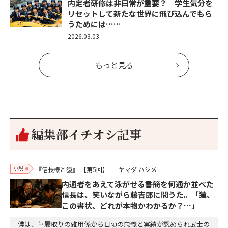
内定者研修は非日常が重要？ 学生気分を
リセットして新たな世界に飛び込んでもら
うためには……
2026.03.03
もっと見る
編集部イチオシ記事
小説
『信長様と猿』
【第5回】
ヤマダ ハジメ
内通者をあえて泳がせる――書簡を何通か並べた
信長は、笑いながら藤吉郎に問うた。「猿、
この書状、どれが本物かわかるか？…」
儂は、草履取りの雑用係から日頃の忠義と実績が認められ武士の