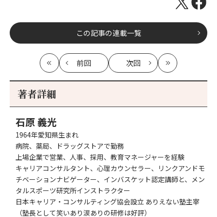
この記事の連載一覧
前回
次回
最
の
の
最
初
記
記
新
事
事
著者詳細
へ
へ
石原 義光
1964年愛知県生まれ
病院、薬局、ドラッグストアで勤務
上場企業で営業、人事、採用、教育マネージャーを経験
キャリアコンサルタント、心理カウンセラー、リンクアンドモ
チベーションナビゲーター、インバスケット認定講師と、メン
タルスポーツ研究所インストラクター
日本キャリア・コンサルティング協会設立 ありえない塾主宰
（塾長として笑いあり涙ありの研修は好評）