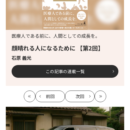
医療人である前に、人間としての成長を。
顔晴れる人になるために 【第2回】
石原 義光
この記事の連載一覧
前回
次回
最
の
の
最
初
記
記
新
事
事
へ
へ