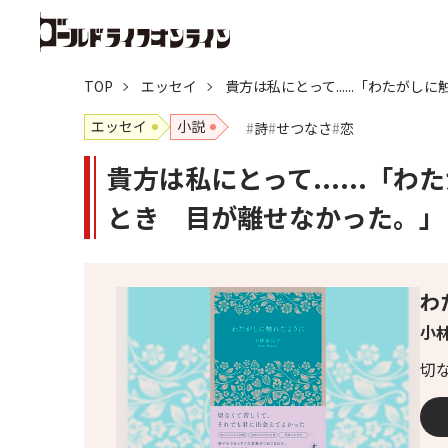
TOP
エッセイ
貴方は私にとって......「わた
エッセイ
小説
詩
せつなさ
恋
貴方は私にとって......
とき 目が離せなかった。」
わ
小林
切