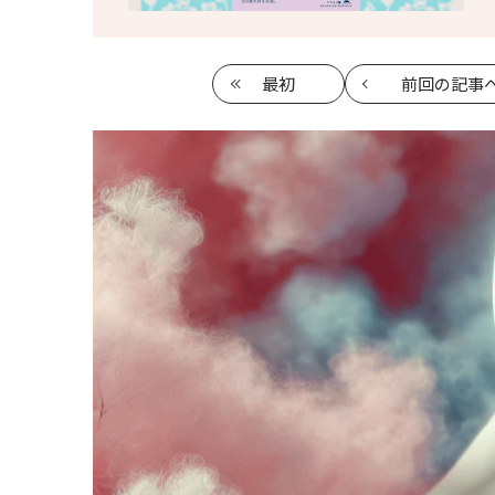
最初
前回
の記事