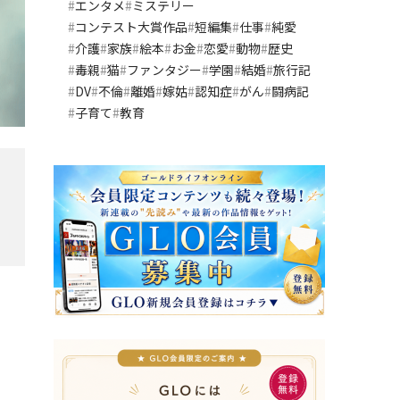
エンタメ
ミステリー
コンテスト大賞作品
短編集
仕事
純愛
介護
家族
絵本
お金
恋愛
動物
歴史
毒親
猫
ファンタジー
学園
結婚
旅行記
DV
不倫
離婚
嫁姑
認知症
がん
闘病記
子育て
教育