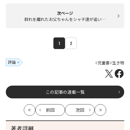
次ページ
群れを離れたお父ちゃんをシャチ達が追い…
1
2
評論
児童書
生き物
この記事の連載一覧
前回
次回
最
の
の
最
初
記
記
新
事
事
著者詳細