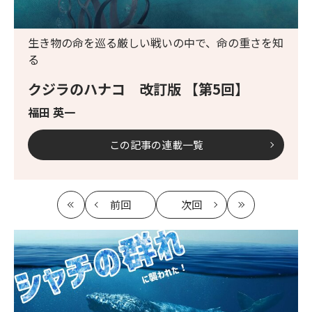
生き物の命を巡る厳しい戦いの中で、命の重さを知
る
クジラのハナコ 改訂版 【第5回】
福田 英一
この記事の連載一覧
前回
次回
最
の
の
最
初
記
記
新
事
事
へ
へ