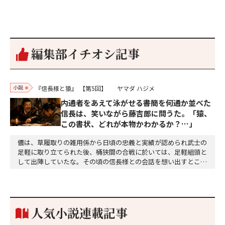
編集部イチオシ記事
小説
『信長様と猿』
【第5回】
ヤマダ ハジメ
内通者をあえて泳がせる――書簡を何通か並べた
信長は、笑いながら藤吉郎に問うた。「猿、
この書状、どれが本物かわかるか？…」
儂は、草履取りの雑用係から日頃の忠義と実績が認められ武士の
足軽に取り立てられた後、桶狭間の合戦に於いては、足軽組頭と
して出陣していたな。その頃の信長様との会話を想い出すとこん
な秘話があったわ。「殿、桶狭間の戦ですが、拙者も組頭として
参加しておりました。勝てる相手とは思えないほど兵の差があり
もうした。確か今川勢1万2000に対し織田勢はわずか3000あま
り。どうして勝てたのか、未だにわかりません。…
人気小説連載記事