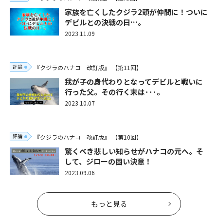
家族を亡くしたクジラ2頭が仲間に！ついに
デビルとの決戦の日…。
2023.11.09
評論
『クジラのハナコ 改訂版』
【第11回】
我が子の身代わりとなってデビルと戦いに
行った父。その行く末は･･･。
2023.10.07
評論
『クジラのハナコ 改訂版』
【第10回】
驚くべき悲しい知らせがハナコの元へ。そ
して、ジローの固い決意！
2023.09.06
もっと見る