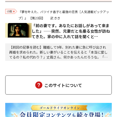
小説
『夢を叶えた、バツイチ香子と最強の恋男［人気連載ピックアッ
プ］』
【第23回】
武 きき
「前の妻です。あなたにお話しがあって来ま
した」——突然、元妻だと名乗る女性が訪ね
てきた。家の中に入れて話を聞くと…
【前回の記事を読む】離婚して9年、別れた妻に急に呼び出され
再婚を求められた。新しい妻がいることを伝えると「本当に愛し
てるの？私の代わり？」丈哉さん、何かあったんだろうな。「座
って」お水を飲ませた。「前の妻に会って、嫌な思いをした。気
分が悪いし、早く帰って香子に会いたかった」 優しく抱いてあ
げた。しばらくそのままでいた。辛かったでしょうね。話し始め
た。「どうしてあんな身勝手な事が言えるのだろう。佐…
このサイトについて