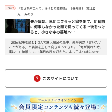
小説
『愛され未亡人の、湯けむり恋物語』
【番外編3 第1回】
月川 みのり
夫が毎朝、早朝にフラッと家を出て、朝食前
に何事もなかった顔で戻ってくる…後をつけ
ると、小さな寺の墓地へ…
【前回記事を読む】2人で露天風呂の最中、夫が突然「言いたい
ことがある」と姿勢を正して向き直ってきた。「俺が倒れた時、
実は…」結婚して、3年目の秋を迎えた。よし子は51歳になっ
た。藤乃屋の女将として、毎日は穏やかに過ぎていく。山の木々
が色づきはじめ、宿は今日も、静かに賑わっていた。（あの崖っ
ぷちの日から、私は、ずいぶん遠くまで来た。そして、ずいぶ
ん、幸せになった）夫の雅彦は、相変わらず口数は多くな…
このサイトについて