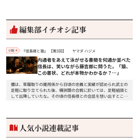
編集部イチオシ記事
小説
『信長様と猿』
【第5回】
ヤマダ ハジメ
内通者をあえて泳がせる――書簡を何通か並べた
信長は、笑いながら藤吉郎に問うた。「猿、
この書状、どれが本物かわかるか？…」
儂は、草履取りの雑用係から日頃の忠義と実績が認められ武士の
足軽に取り立てられた後、桶狭間の合戦に於いては、足軽組頭と
して出陣していたな。その頃の信長様との会話を想い出すとこん
な秘話があったわ。「殿、桶狭間の戦ですが、拙者も組頭として
参加しておりました。勝てる相手とは思えないほど兵の差があり
もうした。確か今川勢1万2000に対し織田勢はわずか3000あま
り。どうして勝てたのか、未だにわかりません。…
人気小説連載記事