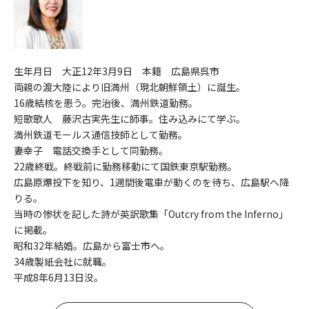
生年月日 大正12年3月9日 本籍 広島県呉市
両親の渡大陸により旧満州（現北朝鮮領土）に誕生。
16歳結核を患う。完治後、満州鉄道勤務。
短歌歌人 藤沢古実先生に師事。住み込みにて学ぶ。
満州鉄道モールス通信技師として勤務。
妻幸子 電話交換手として同勤務。
22歳終戦。終戦前に勤務移動にて国鉄東京駅勤務。
広島原爆投下を知り、1週間後電車が動くのを待ち、広島駅へ降
りる。
当時の惨状を記した詩が英訳歌集「Outcry from the Inferno」
に掲載。
昭和32年結婚。広島から富士市へ。
34歳製紙会社に就職。
平成8年6月13日没。