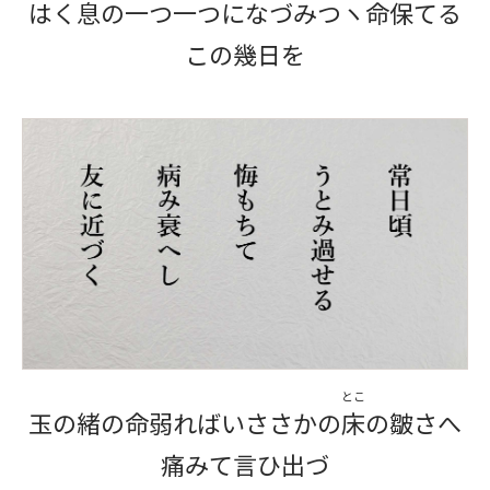
はく息の一つ一つになづみつヽ命保てる
この幾日を
とこ
玉の緒の命弱ればいささかの
床
の皺さへ
痛みて言ひ出づ