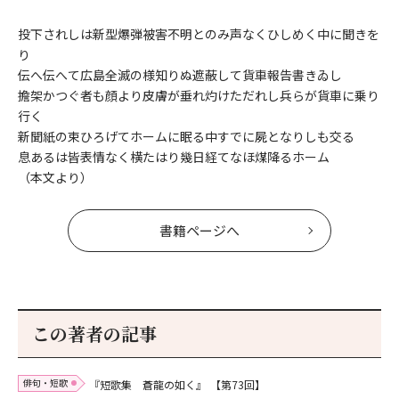
投下されしは新型爆弾被害不明とのみ声なくひしめく中に聞きを
り
伝へ伝へて広島全滅の様知りぬ遮蔽して貨車報告書きゐし
擔架かつぐ者も顔より皮膚が垂れ灼けただれし兵らが貨車に乗り
行く
新聞紙の束ひろげてホームに眠る中すでに屍となりしも交る
息あるは皆表情なく横たはり幾日経てなほ煤降るホーム
（本文より）
書籍ページへ
この著者の記事
俳句・短歌
『短歌集 蒼龍の如く』
【第73回】