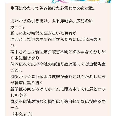
生涯にわたって詠み続けた心震わすの命の歌。
満州からの引き揚げ、太平洋戦争、広島の原
爆……。
厳しいあの時代を生き抜いた著者が
混沌とした世の中で過ごす私たちに伝える魂の叫
び。
投下されしは新型爆弾被害不明とのみ声なくひしめ
く中に聞きをり
伝へ伝へて広島全滅の様知りぬ遮蔽して貨車報告書
きゐし
擔架かつぐ者も顔より皮膚が垂れ灼けただれし兵ら
が貨車に乗り行く
新聞紙の束ひろげてホームに眠る中すでに屍となり
しも交る
息あるは皆表情なく横たはり幾日経てなほ煤降るホ
ーム
（本文より）