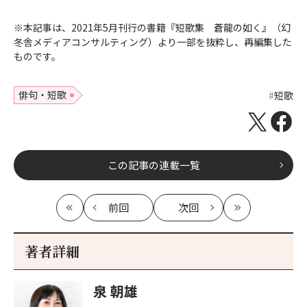
※本記事は、2021年5月刊行の書籍『短歌集 蒼龍の如く』（幻
冬舎メディアコンサルティング）より一部を抜粋し、再編集した
ものです。
俳句・短歌
短歌
この記事の連載一覧
前回
次回
最
の
の
最
初
記
記
新
事
事
著者詳細
へ
へ
泉 朝雄