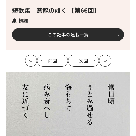
短歌集 蒼龍の如く 【第66回】
泉 朝雄
この記事の連載一覧
前回
次回
最
の
の
最
初
記
記
新
事
事
へ
へ