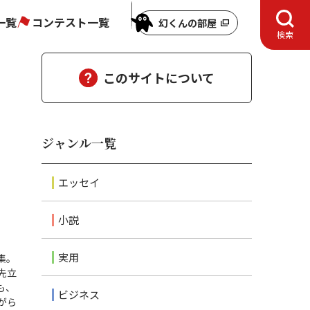
一覧
コンテスト一覧
幻くんの部屋
検索
このサイトについて
ジャンル一覧
エッセイ
小説
実用
集。
先立
も、
ビジネス
がら