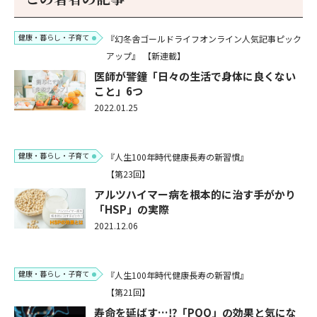
健康・暮らし・子育て
『幻冬舎ゴールドライフオンライン人気記事ピック
アップ』
【新連載】
医師が警鐘「日々の生活で身体に良くない
こと」6つ
2022.01.25
健康・暮らし・子育て
『人生100年時代健康長寿の新習慣』
【第23回】
アルツハイマー病を根本的に治す手がかり
「HSP」の実際
2021.12.06
健康・暮らし・子育て
『人生100年時代健康長寿の新習慣』
【第21回】
寿命を延ばす…⁉「PQQ」の効果と気にな