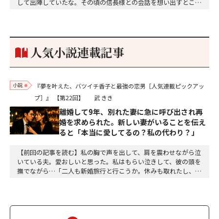
して出陣していたな。その頃の信長様との会話を想い出すとこん
な秘話があったわ。「殿、桶狭間の戦ですが、拙者も組頭として
参加しておりました。勝てる相手とは思えないほど兵の差があり
もうした。確か今川勢1万2000に対し織田勢はわずか3000あま
り。どうして勝てたのか、未だにわかりません。…
人気小説連載記事
小説
『夢を叶えた、バツイチ香子と最強の恋男［人気連載ピックアッ
プ］』
【第22回】
武 きき
離婚して9年、別れた妻に急に呼び出され再
婚を求められた。新しい妻がいることを伝え
ると「本当に愛してるの？私の代わり？」
【前回の記事を読む】私の胸で声を出して、肩を震わせながら泣
いている夫。愛おしいと思った。私はもらい泣きして、彼の頭を
撫でながら…「二人も新婚旅行と行こうか。休みも取れたし、仕
事はリモートで出来るし。ホテルも別で二泊予約したよ」「本
当！ 嬉しい。ねぇ、叔母様達も一緒に過ごしましょう」「香子
はいいの？」「もちろんよ。早く電話して」「父さん、僕達、二
泊延長するけどどうする？ ああ、分かった。じゃ、一泊…