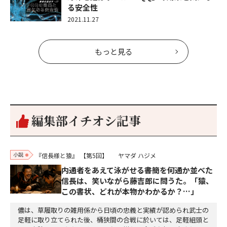
る安全性
2021.11.27
もっと見る
編集部イチオシ記事
小説
『信長様と猿』
【第5回】
ヤマダ ハジメ
内通者をあえて泳がせる――書簡を何通か並べた
信長は、笑いながら藤吉郎に問うた。「猿、
この書状、どれが本物かわかるか？…」
儂は、草履取りの雑用係から日頃の忠義と実績が認められ武士の
足軽に取り立てられた後、桶狭間の合戦に於いては、足軽組頭と