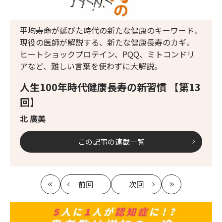
平均寿命が延びた時代の新たな健康のキーワード。
現役の医師が解説する、新たな健康長寿のカギ。
ヒートショックプロテイン、PQQ、ミトコンドリ
アなど、難しい言葉を使わずに大解説。
人生100年時代健康長寿の新習慣 【第13
回】
北 廣美
この記事の連載一覧
前回
次回
最
の
の
最
初
記
記
新
事
事