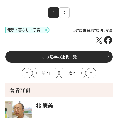
1
2
健康・暮らし・子育て
健康寿命
健康法
食事
この記事の連載一覧
前回
次回
最
の
の
最
初
記
記
新
事
事
著者詳細
へ
へ
北 廣美