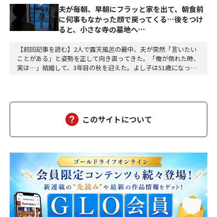
夫が毎朝、早朝にフラッと家を出て、朝食前
に何事もなかった顔で戻ってくる…後をつけ
ると、小さな寺の墓地へ…
【前回記事を読む】2人で露天風呂の最中、夫が突然「言いたい
ことがある」と姿勢を正して向き直ってきた。「俺が倒れた時、
実は…」結婚して、3年目の秋を迎えた。よし子は51歳になっ
た。藤乃屋の女将として、毎日は穏やかに過ぎていく。山の木々
が色づきはじめ、宿は今日も、静かに賑わっていた。（あの崖っ
ぷちの日から、私は、ずいぶん遠くまで来た。そして、ずいぶ
ん、幸せになった）夫の雅彦は、相変わらず口数は多くな…
このサイトについて