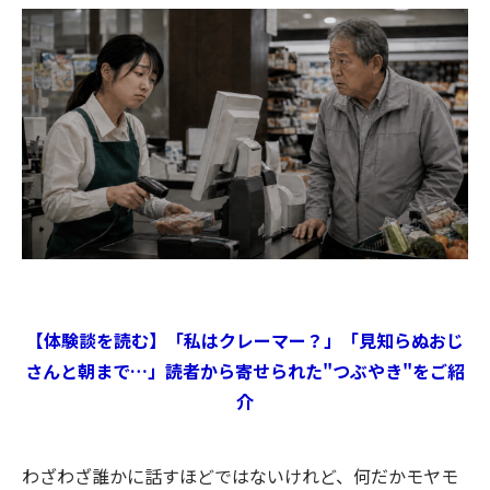
初
記
記
新
事
事
へ
へ
【体験談を読む】「私はクレーマー？」「見知らぬおじ
さんと朝まで…」読者から寄せられた"つぶやき"をご紹
介
わざわざ誰かに話すほどではないけれど、何だかモヤモ