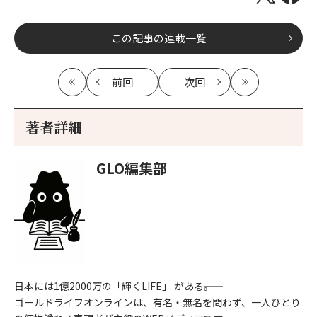
この記事の連載一覧
前回
次回
最
の
の
最
初
記
記
新
事
事
著者詳細
へ
へ
GLO編集部
日本には1億2000万の「輝くLIFE」 がある――。
ゴールドライフオンラインは、有名・無名を問わず、一人ひとり