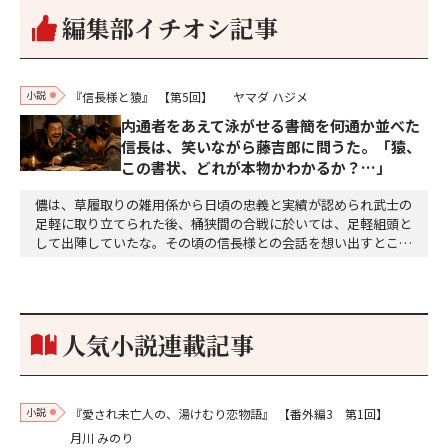
編集部イチオシ記事
小説
『信長様と猿』
【第5回】
ヤマダ ハジメ
内通者をあえて泳がせる――書簡を何通か並べた
信長は、笑いながら藤吉郎に問うた。「猿、
この書状、どれが本物かわかるか？…」
儂は、草履取りの雑用係から日頃の忠義と実績が認められ武士の
足軽に取り立てられた後、桶狭間の合戦に於いては、足軽組頭と
して出陣していたな。その頃の信長様との会話を想い出すとこん
な秘話があったわ。「殿、桶狭間の戦ですが、拙者も組頭として
参加しておりました。勝てる相手とは思えないほど兵の差があり
もうした。確か今川勢1万2000に対し織田勢はわずか3000あま
り。どうして勝てたのか、未だにわかりません。…
人気小説連載記事
小説
『愛され未亡人の、湯けむり恋物語』
【番外編3 第1回】
月川 みのり