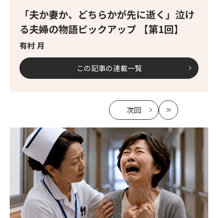
「夫か妻か、どちらかが先に逝く」泣け
る夫婦の物語ピックアップ 【第1回】
有村 月
この記事の連載一覧
次回
の
最
記
新
事
へ