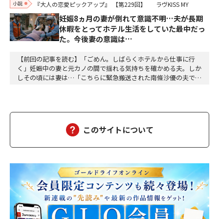
小説
『大人の恋愛ピックアップ』
【第229回】
ラヴKISS MY
妊娠8ヵ月の妻が倒れて意識不明…夫が長期
休暇をとってホテル生活をしていた最中だっ
た。今後妻の意識は…
【前回の記事を読む】「ごめん。しばらくホテルから仕事に行
く」妊娠中の妻と元カノの間で揺れる気持ちを確かめる夫。しか
しその頃には妻は…「こちらに緊急搬送された南條沙優の夫です
が、沙優は大丈夫でしょうか」「しばらくお待ちください、担当
医を呼び出しますので、そちらでお待ちください」沙優の身に大
変なことが起こっていようとは、この時は想像もつかなかった。
しばらくして、担当医の先生が俺の元にやってきた。「南…
このサイトについて