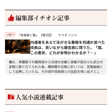
編集部イチオシ記事
小説
『信長様と猿』
【第5回】
ヤマダ ハジメ
内通者をあえて泳がせる――書簡を何通か並べた
信長は、笑いながら藤吉郎に問うた。「猿、
この書状、どれが本物かわかるか？…」
儂は、草履取りの雑用係から日頃の忠義と実績が認められ武士の
足軽に取り立てられた後、桶狭間の合戦に於いては、足軽組頭と
して出陣していたな。その頃の信長様との会話を想い出すとこん
な秘話があったわ。「殿、桶狭間の戦ですが、拙者も組頭として
参加しておりました。勝てる相手とは思えないほど兵の差があり
もうした。確か今川勢1万2000に対し織田勢はわずか3000あま
り。どうして勝てたのか、未だにわかりません。…
人気小説連載記事