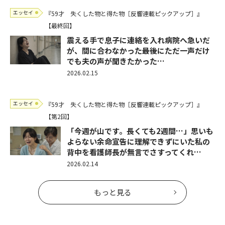
エッセイ
『59才 失くした物と得た物［反響連載ピックアップ］』
【最終回】
震える手で息子に連絡を入れ病院へ急いだ
が、間に合わなかった――最後にただ一声だけ
でも夫の声が聞きたかった…
2026.02.15
エッセイ
『59才 失くした物と得た物［反響連載ピックアップ］』
【第2回】
「今週が山です。長くても2週間…」思いも
よらない余命宣告に理解できずにいた私の
背中を看護師長が無言でさすってくれ…
2026.02.14
もっと見る