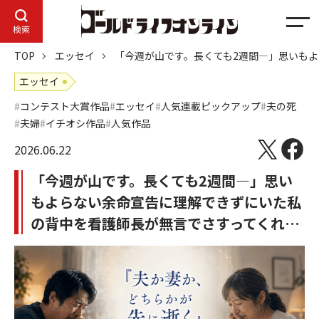
メ
検索
ニ
TOP
エッセイ
「今週が山です。長くても2週間―」思いも
ュ
ー
エッセイ
コンテスト大賞作品
エッセイ
人気連載ピックアップ
夫の死
夫婦
イチオシ作品
人気作品
2026.06.22
「今週が山です。長くても2週間―」思い
もよらない余命宣告に理解できずにいた私
の背中を看護師長が無言でさすってくれ…