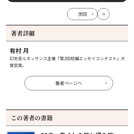
次回
の
最
記
新
事
著者詳細
へ
有村 月
幻冬舎ルネッサンス主催『第2回短編エッセイコンテスト』大
賞受賞。
著者ページへ
この著者の書籍