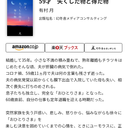
59才 失くした物と得た物
有村 月
出版社名：幻冬舎メディアコンサルティング
結婚して35年。小さな不満の積み重ねで、熟年離婚もチラツキは
じめたそんな頃、夫が肝臓の病気で倒れた。
コロナ禍、59歳11ヵ月で夫は何の言葉も残さず逝った。
夫の病気発覚以前からくも膜下出血で入院していた母も失い、相
次ぐ喪失に打ちのめされる。
息子たちも独立し、完全な「おひとりさま」となった。
60歳直前、自分の仕事も定年退職を迎える時期だった。
突然家族を失う戸惑い、悲しみ、怒りから、悩みながらも徐々に
「おひとりさま」を
楽しむ決意を固めていくまでの心情を、ときにユーモラスに、正