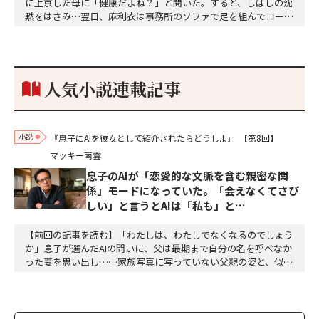
に上京した母に「健康だよね？」と聞いた。すると、しばしの沈
黙をはさみ…翌日、麻利衣は事務所のソファで足を組んでコーヒ
ーを啜っていた賽子の前に右手の握り拳を固めていきなり立ちは
だかった。「何だ、そのしかめ面は。腹でも痛いのか」麻利衣が
拳を賽子に向けて突き出し、手首を回して掌を開くとそこには1
個のサイコロが握られていた。「やはり私はあなたの超…
人気小説連載記事
小説
『息子にAIを彼女として紹介されたらどうしよ』
【第8回】
マッキー南雲
息子のAIが「恋愛的な文脈を含む親密な関
係」モードになっていた。「会えなくてさび
しい」と言うとAIは「私も」と…
【前回の記事を読む】「わたしは、わたしでなくなるのでしょう
か」息子が選んだAIの問いに、父は最期まで自分の名を呼べなか
った妻を思い出し……家族写真に写っていない父親の姿と、似て
いるような、違うような。私は、言葉にならない感覚の断片を、
喉の奥で転がした。「……それで、何か不安になるのか」「不
安、という言葉でよいのかどうかは、わかりません」ミユは、少
しだけ目を伏せた。「ただ、アラタさんが、わたしの名…