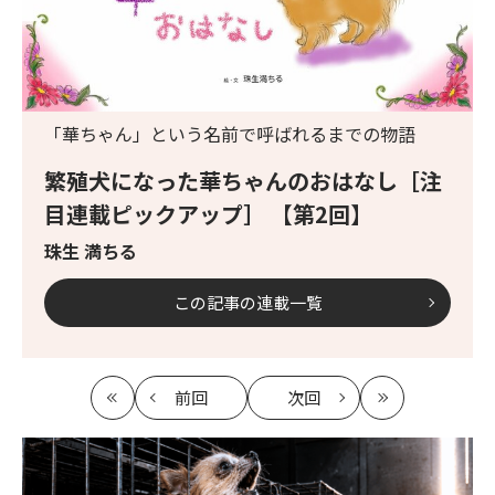
「華ちゃん」という名前で呼ばれるまでの物語
繁殖犬になった華ちゃんのおはなし［注
目連載ピックアップ］ 【第2回】
珠生 満ちる
この記事の連載一覧
前回
次回
最
の
の
最
初
記
記
新
事
事
へ
へ