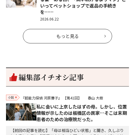
いってペットショップで返品の手続き
を……
2026.06.22
もっと見る
編集部イチオシ記事
小説
『超能力探偵 河原賽子』
【第41回】
春山 大樹
私に会いに上京したはずの母。しかし、位置
情報が示したのは板橋区の民家…そこは末期
患者のための治療院だった。
【前回の記事を読む】「母は相当ひどい状態」と聞き、久しぶり