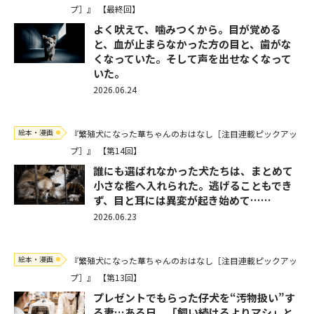
プ］』
【最終回】
よく吠えて、噛みつくから。目が覚める
と、血が止まらなかった方の目と、歯がな
くなっていた。そして声を出せなくなって
いた。
2026.06.24
絵本・漫画
『繁殖犬になった華ちゃんのおはなし［注目連載ピックアッ
プ］』
【第14回】
誰にも選ばれなかった犬たちは、まとめて
小さな檻へ入れられた。逃げることもでき
ず、目と耳には異変が起き始めて……
2026.06.23
絵本・漫画
『繁殖犬になった華ちゃんのおはなし［注目連載ピックアッ
プ］』
【第13回】
プレゼントでもらった仔犬を“汚物扱い”す
る妻…ある日、「飼い続けるよりマシ」と