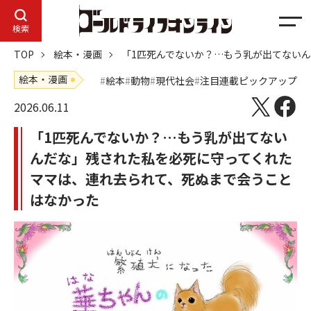
メ
検索
ニ
TOP
絵本・漫画
「1匹死んでないか？…もう乳が出てない
ュ
ー
絵本・漫画
絵本
動物
現代社会
注目連載ピックアップ
2026.06.11
「1匹死んでないか？…もう乳が出てない
んだな」残された私を必死に守ってくれた
ママは、連れ去られて、死ぬまで会うこと
はなかった