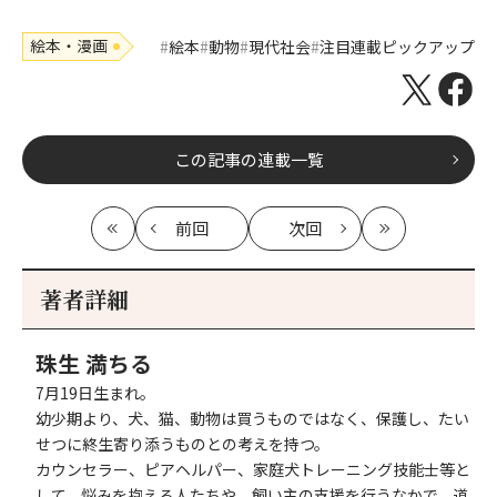
絵本・漫画
絵本
動物
現代社会
注目連載ピックアップ
この記事の連載一覧
前回
次回
最
の
の
最
初
記
記
新
事
事
著者詳細
へ
へ
珠生 満ちる
7月19日生まれ。
幼少期より、犬、猫、動物は買うものではなく、保護し、たい
せつに終生寄り添うものとの考えを持つ。
カウンセラー、ピアヘルパー、家庭犬トレーニング技能士等と
して、悩みを抱える人たちや、飼い主の支援を行うなかで、道