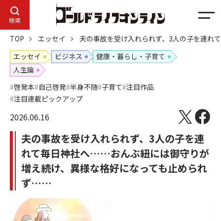
メ
検索
ニ
TOP
エッセイ
夫の事故を受け入れられず、3人の子を連れ
ュ
ー
エッセイ
ビジネス
健康・暮らし・子育て
人生論
啓発本
自己啓発
半身不随
子育て
注目作品
注目連載ピックアップ
2026.06.16
夫の事故を受け入れられず、3人の子を連
れて毎日神社へ……おんぶ紐には御守りが
増え続け、異様な格好になっても止められ
ず……