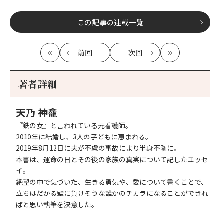
この記事の連載一覧
前回
次回
最
の
の
最
初
記
記
新
事
事
著者詳細
へ
へ
天乃 神龕
『鉄の女』と言われている元看護師。
2010年に結婚し、3人の子どもに恵まれる。
2019年8月12日に夫が不慮の事故により半身不随に。
本書は、運命の日とその後の家族の真実について記したエッセ
イ。
絶望の中で気づいた、生きる勇気や、愛について書くことで、
立ちはだかる壁に負けそうな誰かのチカラになることができれ
ばと思い執筆を決意した。