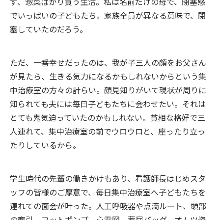
ず、惣菜ばかり買う生活。私は名前だけの母で、閉塞感
でいっぱいの子どもたち。家族全員が異なる意味で、閉
塞していたのだろう。
ただ、一番幸せだったのは、我が子三人の顔をお父さん
が見たら、生きる気力になるかもしれないからという集
中治療室の方々の計らい。顔見知りがいて現状が周りに
知られても夫には毎日子どもたちに会わせたい。それは
とても鬼気迫っていたのかもしれない。貧相な格好で三
人連れて、集中治療室の前でウロウロと、座ったり立っ
たりしているから。
学生時代の先輩の働きかけもあり、看護師長はじめスタ
ッフの皆様のご厚意で、毎日集中治療室へ子どもたちを
連れての面会が叶った。人工呼吸器や点滴ルート、頭部
の牽引、フットポンプ、心電図、蓄尿バッグ、オムツ姿