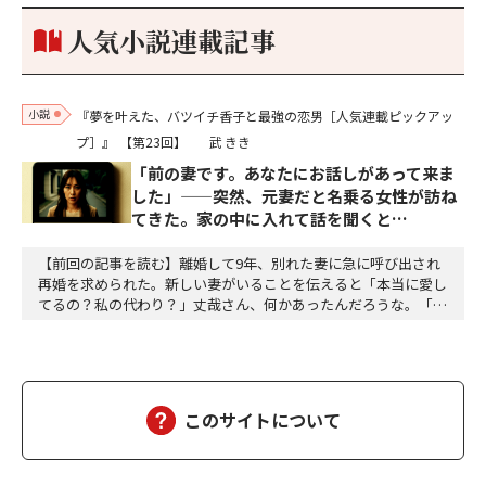
り。どうして勝てたのか、未だにわかりません。…
人気小説連載記事
小説
『夢を叶えた、バツイチ香子と最強の恋男［人気連載ピックアッ
プ］』
【第23回】
武 きき
「前の妻です。あなたにお話しがあって来ま
した」——突然、元妻だと名乗る女性が訪ね
てきた。家の中に入れて話を聞くと…
【前回の記事を読む】離婚して9年、別れた妻に急に呼び出され
再婚を求められた。新しい妻がいることを伝えると「本当に愛し
てるの？私の代わり？」丈哉さん、何かあったんだろうな。「座
って」お水を飲ませた。「前の妻に会って、嫌な思いをした。気
分が悪いし、早く帰って香子に会いたかった」 優しく抱いてあ
げた。しばらくそのままでいた。辛かったでしょうね。話し始め
た。「どうしてあんな身勝手な事が言えるのだろう。佐…
このサイトについて