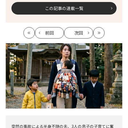
この記事の連載一覧
前回
次回
最
の
の
最
初
記
記
新
事
事
へ
へ
突然の事故による半身不随の夫、3人の息子の子育てに奮