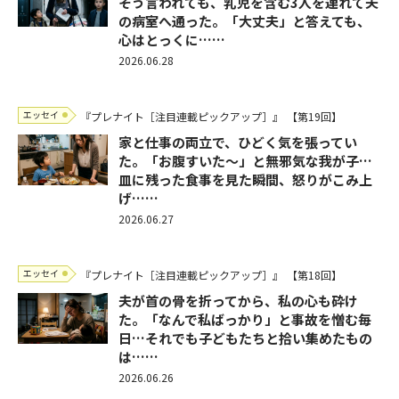
そう言われても、乳児を含む3人を連れて夫
の病室へ通った。「大丈夫」と答えても、
心はとっくに……
2026.06.28
エッセイ
『プレナイト［注目連載ピックアップ］』
【第19回】
家と仕事の両立で、ひどく気を張ってい
た。「お腹すいた～」と無邪気な我が子…
皿に残った食事を見た瞬間、怒りがこみ上
げ……
2026.06.27
エッセイ
『プレナイト［注目連載ピックアップ］』
【第18回】
夫が首の骨を折ってから、私の心も砕け
た。「なんで私ばっかり」と事故を憎む毎
日…それでも子どもたちと拾い集めたもの
は……
2026.06.26