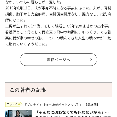
なか、いつもの暮らしが一変した。
2019年8月12日、夫が半身不随になる事故にあった。夫が、脊髄
損傷、胸下から完全麻痺、自排便自排尿なし、握力なし、指先麻
痺になった。
三男が生まれて1年後、そして結婚して9年後のまさかの出来事。
看護師として母として両立真っ只中の時期に、ゆっくり、でも着
実に我が家の幸せの形、一つ一つ積んできた人生の積み木が一気
に崩れていくようだった。
書籍ページへ
この著者の記事
エッセイ
『プレナイト［注目連載ピックアップ］』
【最終回】
「そんなに通わなくても死なないから」…