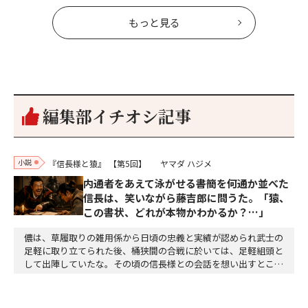
もっと見る
編集部イチオシ記事
小説
『信長様と猿』
【第5回】
ヤマダ ハジメ
内通者をあえて泳がせる――書簡を何通か並べた
信長は、笑いながら藤吉郎に問うた。「猿、
この書状、どれが本物かわかるか？…」
儂は、草履取りの雑用係から日頃の忠義と実績が認められ武士の
足軽に取り立てられた後、桶狭間の合戦に於いては、足軽組頭と
して出陣していたな。その頃の信長様との会話を想い出すとこん
な秘話があったわ。「殿、桶狭間の戦ですが、拙者も組頭として
参加しておりました。勝てる相手とは思えないほど兵の差があり
もうした。確か今川勢1万2000に対し織田勢はわずか3000あま