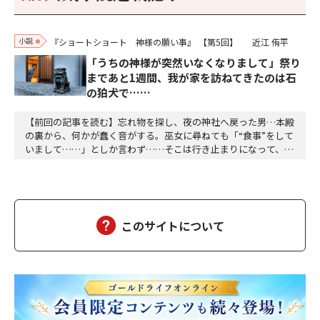
小説
『ショートショート 神様の願い事』
【第5回】
近江 侑平
「うちの神様が突然いなくなりまして」祭り
まであと1週間、我が家を訪ねてきたのは石
の狛犬で……
【前回の記事を読む】忘れ物を探し、夜の神社へ戻った男…本殿
の裏から、何かが蠢く音がする。巫女に尋ねても「“食事”をして
いまして……」としか言わず……そこは行き止まりになって、八
畳間ほどの部屋に金網が三段ほど重なる棚があった。壁側に本殿
で見たのと同じ丸く大きな鏡があった。「これは、カイコです
か？」「いいえ。蝶々と、ただの蛾の幼虫です」「ザワザワいう
音はこれだったのか。食べているのは桑とかの葉ですか…
このサイトについて