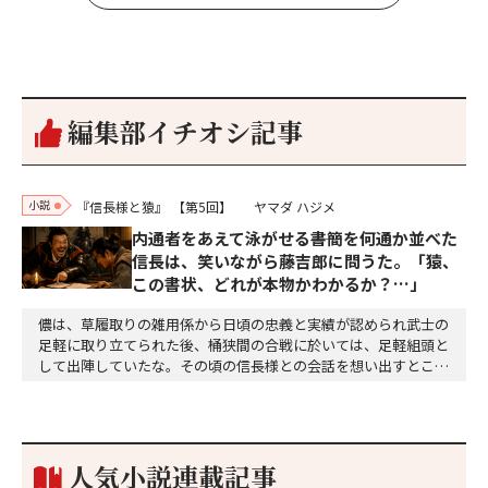
編集部イチオシ記事
小説
『信長様と猿』
【第5回】
ヤマダ ハジメ
内通者をあえて泳がせる――書簡を何通か並べた
信長は、笑いながら藤吉郎に問うた。「猿、
この書状、どれが本物かわかるか？…」
儂は、草履取りの雑用係から日頃の忠義と実績が認められ武士の
足軽に取り立てられた後、桶狭間の合戦に於いては、足軽組頭と
して出陣していたな。その頃の信長様との会話を想い出すとこん
な秘話があったわ。「殿、桶狭間の戦ですが、拙者も組頭として
参加しておりました。勝てる相手とは思えないほど兵の差があり
もうした。確か今川勢1万2000に対し織田勢はわずか3000あま
り。どうして勝てたのか、未だにわかりません。…
人気小説連載記事