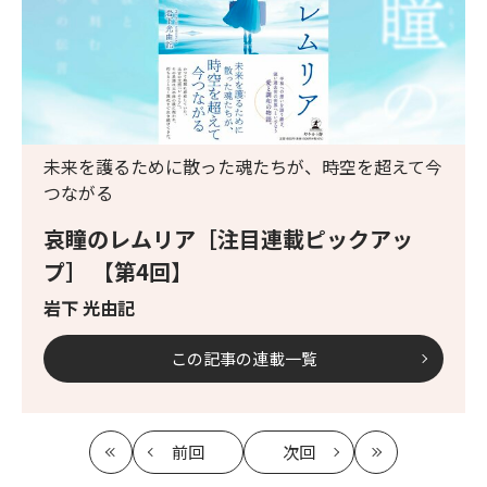
未来を護るために散った魂たちが、時空を超えて今
つながる
哀瞳のレムリア［注目連載ピックアッ
プ］ 【第4回】
岩下 光由記
この記事の連載一覧
前回
次回
最
の
の
最