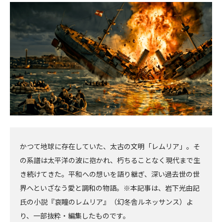
初
記
記
新
事
事
へ
へ
かつて地球に存在していた、太古の文明「レムリア」。そ
の系譜は太平洋の波に抱かれ、朽ちることなく現代まで生
き続けてきた。平和への想いを語り継ぎ、深い過去世の世
界へといざなう愛と調和の物語。※本記事は、岩下光由記
氏の小説『哀瞳のレムリア』（幻冬舎ルネッサンス）よ
り、一部抜粋・編集したものです。