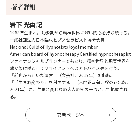
事
事
著者詳細
へ
へ
岩下 光由記
1968年生まれ。幼少期から精神世界に深い関心を持ち続ける。
一般社団法人日本臨床ヒプノセラピスト協会会員
National Guild of Hypnotists loyal member
American board of hypnotherapy Certified hypnotherapist
ファイナンシャルプランナーでもあり、精神世界と現実世界を
繋ぐ架け橋としてクライアントへのアドバイス等を行う。
『前世から届いた遺言』（文芸社、2019年）を出版。
『「生まれ変わり」を科学する』（大門正幸著、桜の花出版、
2021年）に、生まれ変わりの大人の例の一つとして掲載され
る。
著者ページへ