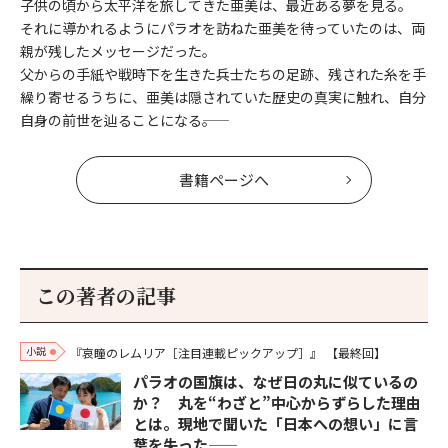
子供の頃から太平洋を旅してきた亜美は、最近ある夢を見る。
それに導かれるようにパラオを訪ねた亜美を待っていたのは、両
親が残したメッセージだった。
父からの手紙や戦時下を生きた兵士たちの足跡、残された糸を手
繰り寄せるうちに、亜美は隠されていた歴史の真実に触れ、自分
自身の前世を辿ることになる――。
書籍ページへ
この著者の記事
小説
『哀瞳のレムリア［注目連載ピックアップ］』
【最終回】
パラオの国旗は、なぜ日の丸に似ているの
か？ 丸を“わざと”中心からずらした理由
とは。現地で聞いた「日本への想い」に言
葉を失った――