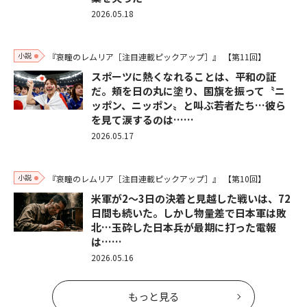
2026.05.18
小説
『哀瞳のレムリア［注目連載ピックアップ］』
【第11回】
スポーツに熱くなれることは、平和の証
だ。頬を日の丸に塗り、国旗を振って〝ニ
ッポン、ニッポン〟と叫ぶ若者たち…彼ら
を見て涙するのは……
2026.05.17
小説
『哀瞳のレムリア［注目連載ピックアップ］』
【第10回】
米軍が2～3日の決着と見越した戦いは、72
日間も続いた。しかし物量差で日本軍は敗
北…玉砕した日本兵が最期に打った電報
は……
2026.05.16
もっと見る