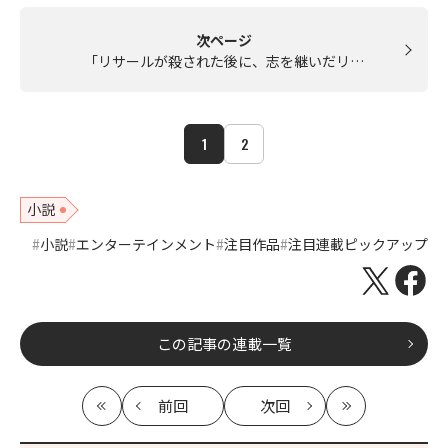
次ページ
「リサールが殺された後に、志を継いだリ…
1
2
小説
小説
エンターテインメント
注目作品
注目連載ピックアップ
この記事の連載一覧
前回
次回
最
の
の
最
初
記
記
新