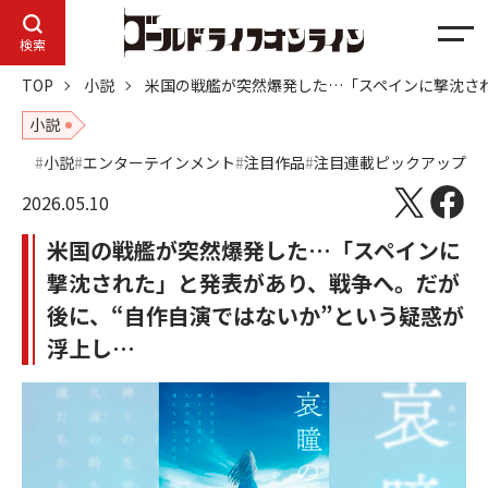
メ
検索
ニ
TOP
小説
米国の戦艦が突然爆発した…「スペインに撃沈さ
ュ
ー
小説
小説
エンターテインメント
注目作品
注目連載ピックアップ
2026.05.10
米国の戦艦が突然爆発した…「スペインに
撃沈された」と発表があり、戦争へ。だが
後に、“自作自演ではないか”という疑惑が
浮上し…