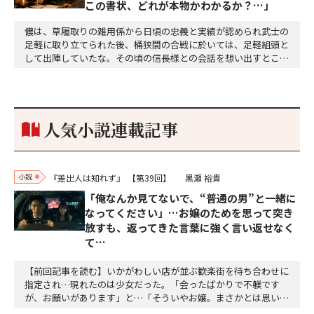
この書状、どれが本物かわかるか？…」
儂は、草履取りの雑用係から日頃の忠義と実績が認められ武士の
足軽に取り立てられた後、桶狭間の合戦に於いては、足軽組頭と
して出陣していたな。その頃の信長様との会話を想い出すとこん
な秘話があったわ。「殿、桶狭間の戦ですが、拙者も組頭として
参加しておりました。勝てる相手とは思えないほど兵の差があり
もうした。確か今川勢1万2000に対し織田勢はわずか3000あま
り。どうして勝てたのか、未だにわかりません。…
人気小説連載記事
小説
『差出人は知れず』
【第39回】
黒瀬 裕貴
「俺なんか見てないで、“普通の男”と一緒に
なってください」…お嬢のためを思って突き
放すも、返ってきた言葉に強く言い返せなく
て…
【前回記事を読む】いかがわしい店が並ぶ歓楽街を待ち合わせに
指定され…現れたのは少女だった。「会ったばかりで不躾です
が、お願いがあります」と…「そういやお嬢。まさかとは思いま
すけど、葵さんに俺たちのこと、言ってないでしょうね」「言う