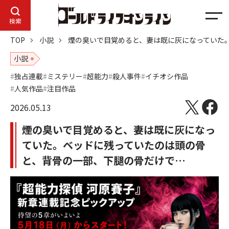
メ
検索
ニ
TOP
小説
煙の臭いで目覚めると、妻は既に灰になっていた
ュ
ー
小説
独占連載
ミステリー
超能力
殺人事件
イチオシ作品
人気作品
注目作品
2026.05.13
煙の臭いで目覚めると、妻は既に灰になっ
ていた。ベッドに残っていたのは頭の骨
と、背骨の一部、下腿の骨だけで…