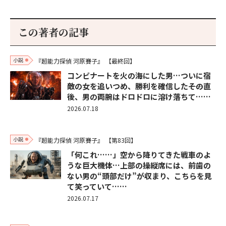
この著者の記事
小説
『超能力探偵 河原賽子』
【最終回】
コンビナートを火の海にした男…ついに宿
敵の女を追いつめ、勝利を確信した――その直
後、男の両腕はドロドロに溶け落ちて……
2026.07.18
小説
『超能力探偵 河原賽子』
【第83回】
「何これ……」空から降りてきた戦車のよ
うな巨大機体…上部の操縦席には、前歯の
ない男の“頭部だけ”が収まり、こちらを見
て笑っていて……
2026.07.17