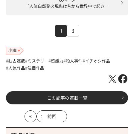
「人体自然発火現象は昔から世界中で起き…
1
2
小説
独占連載
ミステリー
超能力
殺人事件
イチオシ作品
人気作品
注目作品
この記事の連載一覧
前回
最
の
初
記
事