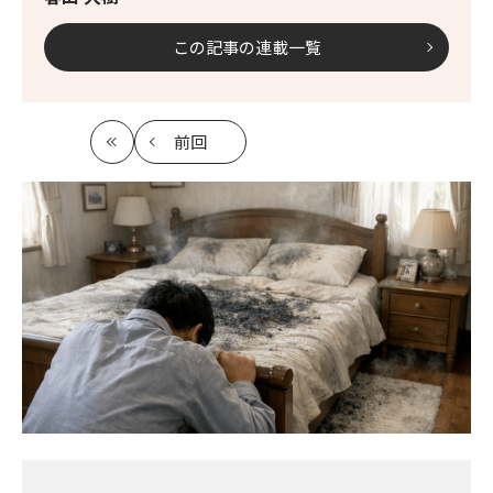
この記事の連載一覧
前回
最
の
初
記
事
へ