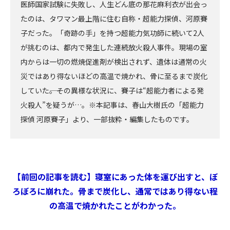
医師国家試験に失敗し、人生どん底の那花麻利衣が出会っ
たのは、タワマン最上階に住む自称・超能力探偵、河原賽
子だった。「奇跡の手」を持つ超能力気功師に続いて2人
が挑むのは、都内で発生した連続放火殺人事件。現場の室
内からは一切の燃焼促進剤が検出されず、遺体は通常の火
災ではあり得ないほどの高温で焼かれ、骨に至るまで炭化
していた――。その異様な状況に、賽子は“超能力者による発
火殺人”を疑うが…。※本記事は、春山大樹氏の「超能力
探偵 河原賽子」より、一部抜粋・編集したものです。
【前回の記事を読む】寝室にあった体を運び出すと、ぼ
ろぼろに崩れた。骨まで炭化し、通常ではあり得ない程
の高温で焼かれたことがわかった。