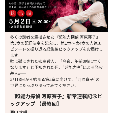
多くの読者を震撼させた『超能力探偵 河原賽子』
第5章の配信決定を記念し、第1章～第4章の人気エ
ピソードを振り返る総集編ピックアップをお届けし
ます。
壁に磔にされた密室殺人、「今夜、午前0時に亡く
なります」と予知された死、“超能力者”による発火
殺人――。
5月18日から始まる第5章に向けて、"河原賽子"の
世界にたっぷり浸ってみてください。
『超能力探偵 河原賽子』新章連載記念ピ
ックアップ 【最終回】
春山 大樹