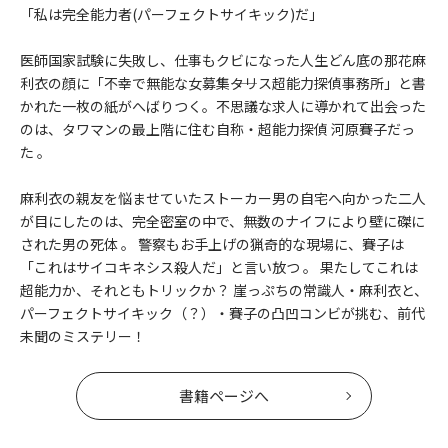
「私は完全能力者(パーフェクトサイキック)だ」
医師国家試験に失敗し、仕事もクビになった人生どん底の那花麻
利衣の顔に「不幸で無能な女募集――タリス超能力探偵事務所」と書
かれた一枚の紙がへばりつく。不思議な求人に導かれて出会った
のは、タワマンの最上階に住む自称・超能力探偵 河原賽子だっ
た 。
麻利衣の親友を悩ませていたストーカー男の自宅へ向かった二人
が目にしたのは、完全密室の中で、無数のナイフにより壁に磔に
された男の死体 。 警察もお手上げの猟奇的な現場に、賽子は
「これはサイコキネシス殺人だ」と言い放つ 。 果たしてこれは
超能力か、それともトリックか？ 崖っぷちの常識人・麻利衣と、
パーフェクトサイキック（？）・賽子の凸凹コンビが挑む、前代
未聞のミステリー！
書籍ページへ