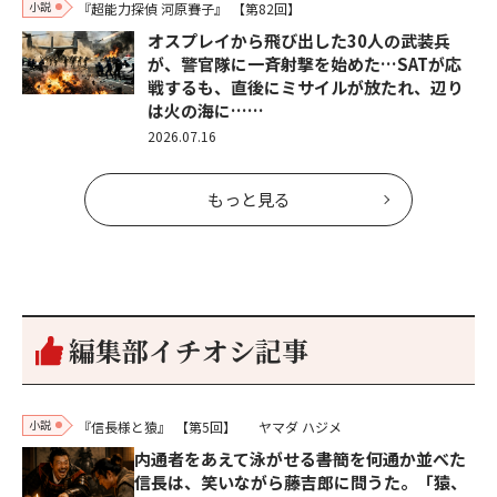
小説
『超能力探偵 河原賽子』
【第82回】
オスプレイから飛び出した30人の武装兵
が、警官隊に一斉射撃を始めた…SATが応
戦するも、直後にミサイルが放たれ、辺り
は火の海に……
2026.07.16
もっと見る
編集部イチオシ記事
小説
『信長様と猿』
【第5回】
ヤマダ ハジメ
内通者をあえて泳がせる――書簡を何通か並べた
信長は、笑いながら藤吉郎に問うた。「猿、