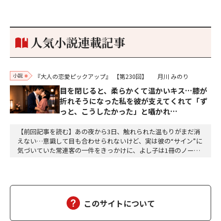
な秘話があったわ。「殿、桶狭間の戦ですが、拙者も組頭として
参加しておりました。勝てる相手とは思えないほど兵の差があり
もうした。確か今川勢1万2000に対し織田勢はわずか3000あま
り。どうして勝てたのか、未だにわかりません。…
人気小説連載記事
小説
『大人の恋愛ピックアップ』
【第230回】
月川 みのり
目を閉じると、柔らかくて温かいキス…膝が
折れそうになった私を彼が支えてくれて「ず
っと、こうしたかった」と囁かれ…
【前回記事を読む】あの夜から3日、触れられた温もりがまだ消
えない…意識して目も合わせられないけど、実は彼の“サイン”に
気づいていた常連客の一件をきっかけに、よし子は1冊のノート
を作った。100円ショップで買った大学ノート。表紙に「お客様
帳」と書いた。ページごとにお客様の名前、好み、苦手なもの、
前回の会話の内容、お子さんやお孫さんの話。気づいたことは何
でも記録した。節子が覗き込んで「何それ」と言っ…
このサイトについて