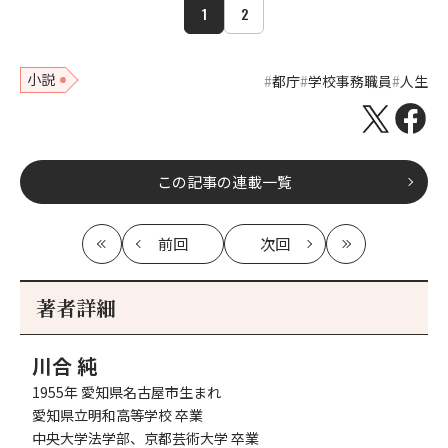
1
2
小説
都庁
学校事務職員
人生
この記事の連載一覧
前回
次回
最
の
の
最
初
記
記
新
事
事
著者詳細
へ
へ
川合 純
1955年 愛知県名古屋市生まれ
愛知県立明和高等学校 卒業
中央大学法学部、京都芸術大学 卒業