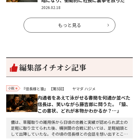
暗になり、衝動的に社長に裏拳を放った
2026.02.18
もっと見る
編集部イチオシ記事
小説
『信長様と猿』
【第5回】
ヤマダ ハジメ
内通者をあえて泳がせる――書簡を何通か並べた
信長は、笑いながら藤吉郎に問うた。「猿、
この書状、どれが本物かわかるか？…」
儂は、草履取りの雑用係から日頃の忠義と実績が認められ武士の
足軽に取り立てられた後、桶狭間の合戦に於いては、足軽組頭と
して出陣していたな。その頃の信長様との会話を想い出すとこん