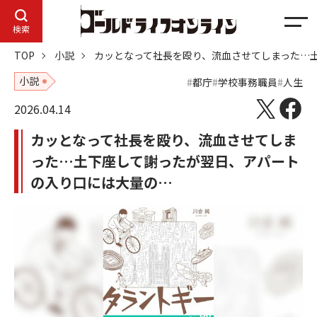
メ
検索
ニ
TOP
小説
カッとなって社長を殴り、流血させてしまった…
ュ
ー
小説
都庁
学校事務職員
人生
2026.04.14
カッとなって社長を殴り、流血させてしま
った…土下座して謝ったが翌日、アパート
の入り口には大量の…