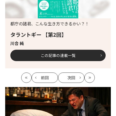
都庁の諸君、こんな生き方できるかい？！
タラントギー 【第2回】
川合 純
この記事の連載一覧
前回
次回
最
の
の
最
初
記
記
新
事
事
へ
へ