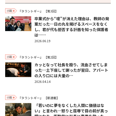
小説
『タラントギー』
【第3回】
卒業式から“壇”が消えた理由は、教師の発
案だった…日の丸を掲げるスペースをなく
し、君が代も拒否する計画を知った保護者
は……
2026.06.19
小説
『タラントギー』
【第2回】
カッとなって社長を殴り、流血させてしま
った…土下座して謝ったが翌日、アパート
の入り口には大量の…
2026.04.14
小説
『タラントギー』
【新連載】
「若いのに夢をなくした人間に価値はな
い」と言われ…怒りと屈辱で目の前が真っ