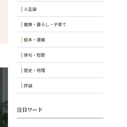
人生論
健康・暮らし・子育て
絵本・漫画
俳句・短歌
歴史・地理
評論
注目ワード