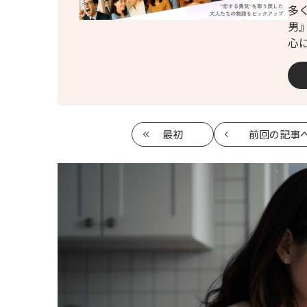
多
男
心
最初
前回
の記事