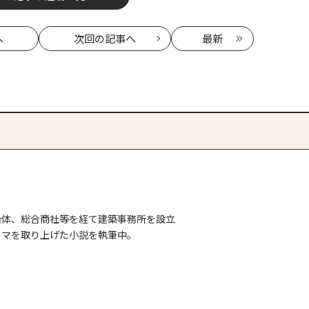
へ
次回
の記事へ
最新
治体、総合商社等を経て建築事務所を設立
ーマを取り上げた小説を執筆中。