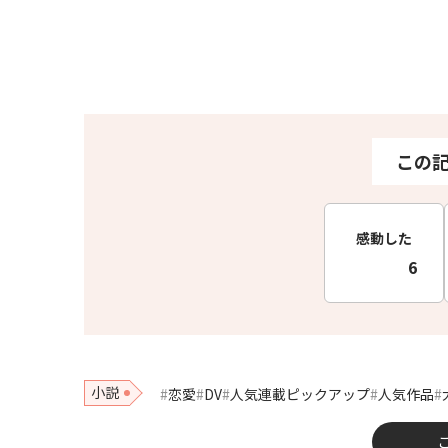
この
感動した
6
小説
恋愛
DV
人気連載ピックアップ
人気作品