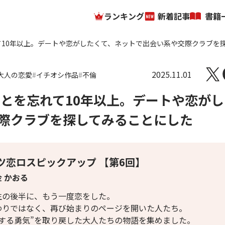
ランキング
新着記事
書籍
て10年以上。デートや恋がしたくて、ネットで出会い系や交際クラブを
2025.11.01
大人の恋愛
イチオシ作品
不倫
ことを忘れて10年以上。デートや恋がし
際クラブを探してみることにした
ツ恋ロスピックアップ 【第6回】
 かおる
生の後半に、もう一度恋をした。
わりではなく、再び始まりのページを開いた人たち。
恋する勇気”を取り戻した大人たちの物語を集めました。