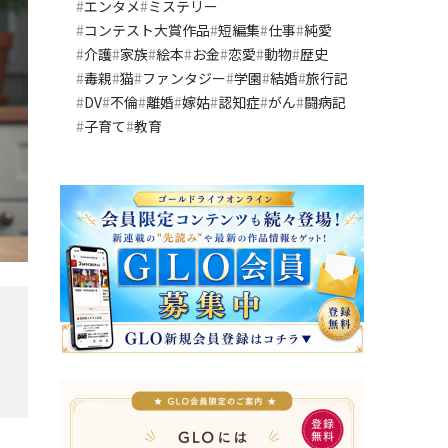
エンタメ
ミステリー
コンテスト大賞作品
短編集
仕事
純愛
介護
家族
絵本
お金
恋愛
動物
歴史
毒親
猫
ファンタジー
学園
結婚
旅行記
DV
不倫
離婚
嫁姑
認知症
がん
闘病記
子育て
教育