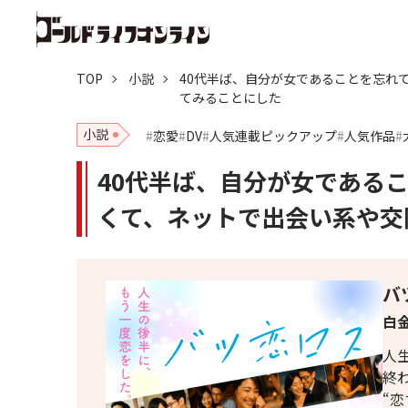
TOP
小説
40代半ば、自分が女であることを忘れ
てみることにした
小説
恋愛
DV
人気連載ピックアップ
人気作品
40代半ば、自分が女である
くて、ネットで出会い系や交
バ
白金
人
終
“