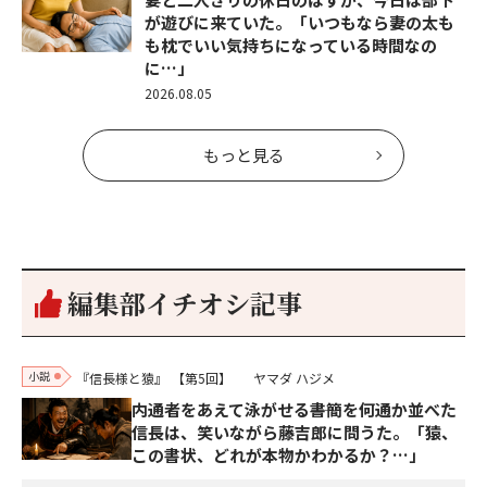
が遊びに来ていた。「いつもなら妻の太も
も枕でいい気持ちになっている時間なの
に…」
2026.08.05
もっと見る
編集部イチオシ記事
小説
『信長様と猿』
【第5回】
ヤマダ ハジメ
内通者をあえて泳がせる――書簡を何通か並べた
信長は、笑いながら藤吉郎に問うた。「猿、
この書状、どれが本物かわかるか？…」