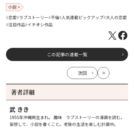
小説
恋愛
ラブストーリー
不倫
人気連載ピックアップ
大人の恋愛
注目作品
イチオシ作品
この記事の連載一覧
次回
の
最
記
新
事
著者詳細
へ
武 きき
1955年沖縄県生まれ。 趣味 ラブストーリーの漫画を読む。
妄想して、小説を書くこと。老後の生活を楽しむ計画中。