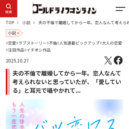
メ
検索
ニ
TOP
小説
夫の不倫で離婚してから一年。恋人なんて考えられ
ュ
ー
小説
恋愛
ラブストーリー
不倫
人気連載ピックアップ
大人の恋愛
注目作品
イチオシ作品
2025.10.27
夫の不倫で離婚してから一年。恋人なんて
考えられないと思っていたが、「愛してい
る」と耳元で囁やかれて...