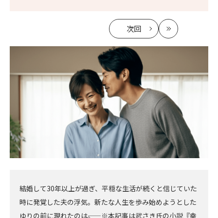
次回
の
最
記
新
事
へ
結婚して30年以上が過ぎ、平穏な生活が続くと信じていた
時に発覚した夫の浮気。新たな人生を歩み始めようとした
ゆりの前に現れたのは――。 ※本記事は武さき氏の小説『幸