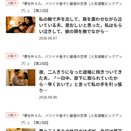
小説
『夢を叶えた、バツイチ香子と最強の恋男［人気連載ピックアッ
プ］』
【第21回】
私の胸で声を出して、肩を震わせながら泣
いている夫。愛おしいと思った。私はもら
い泣きして、彼の頭を撫でながら…
2026.08.07
小説
『夢を叶えた、バツイチ香子と最強の恋男［人気連載ピックアッ
プ］』
【第20回】
夜、二人きりになった途端に抱きついてき
た夫。「一日中、部下に取られていたか
ら…早くおいで」と言って私の手を引っ張
り…
2026.08.06
小説
『夢を叶えた、バツイチ香子と最強の恋男［人気連載ピックアッ
プ］』
【第19回】
妻と二人きりの休日のはずが、今日は部下