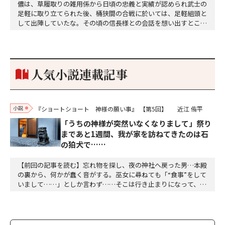
儂は、草履取りの雑用係から日頃の忠義と実績が認められ武士の
足軽に取り立てられた後、桶狭間の合戦に於いては、足軽組頭と
して出陣していたな。その頃の信長様との会話を想い出すとこん
な秘話があったわ。「殿、桶狭間の戦ですが、拙者も組頭として
参加しておりました。勝てる相手とは思えないほど兵の差があり
もうした。確か今川勢1万2000に対し織田勢はわずか3000あま
り。どうして勝てたのか、未だにわかりません。…
人気小説連載記事
小説
『ショートショート 神様の願い事』
【第5回】
近江 侑平
「うちの神様が突然いなくなりまして」祭り
まであと1週間、我が家を訪ねてきたのは石
の狛犬で……
【前回の記事を読む】忘れ物を探し、夜の神社へ戻った男…本殿
の裏から、何かが蠢く音がする。巫女に尋ねても「“食事”をして
いまして……」としか言わず……そこは行き止まりになって、八
畳間ほどの部屋に金網が三段ほど重なる棚があった。壁側に本殿
で見たのと同じ丸く大きな鏡があった。「これは、カイコです
か？」「いいえ。蝶々と、ただの蛾の幼虫です」「ザワザワいう
音はこれだったのか。食べているのは桑とかの葉ですか…