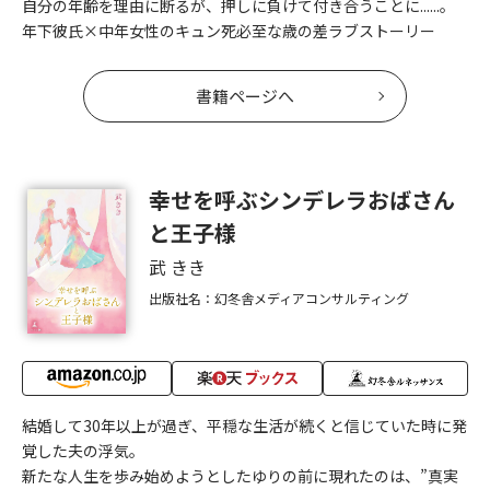
自分の年齢を理由に断るが、押しに負けて付き合うことに......。
年下彼氏×中年女性のキュン死必至な歳の差ラブストーリー
書籍ページへ
幸せを呼ぶシンデレラおばさん
と王子様
武 きき
出版社名：幻冬舎メディアコンサルティング
結婚して30年以上が過ぎ、平穏な生活が続くと信じていた時に発
覚した夫の浮気。
新たな人生を歩み始めようとしたゆりの前に現れたのは、”真実