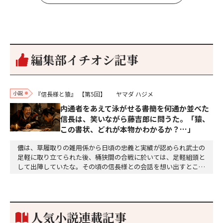
編集部イチオシ記事
小説
『信長様と猿』
【第5回】
ヤマダ ハジメ
内通者をあえて泳がせる――書簡を何通か並べた
信長は、笑いながら藤吉郎に問うた。「猿、
この書状、どれが本物かわかるか？…」
儂は、草履取りの雑用係から日頃の忠義と実績が認められ武士の
足軽に取り立てられた後、桶狭間の合戦に於いては、足軽組頭と
して出陣していたな。その頃の信長様との会話を想い出すとこん
な秘話があったわ。「殿、桶狭間の戦ですが、拙者も組頭として
参加しておりました。勝てる相手とは思えないほど兵の差があり
もうした。確か今川勢1万2000に対し織田勢はわずか3000あま
り。どうして勝てたのか、未だにわかりません。…
人気小説連載記事