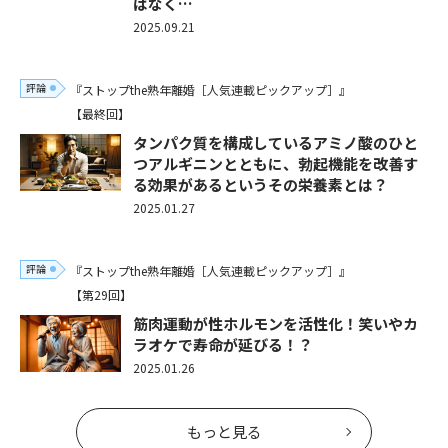
はなく…
2025.09.21
評論
『ストップthe熟年離婚［人気連載ピックアップ］』
【最終回】
タンパク質を構成しているアミノ酸のひと
つアルギニンとともに、勃起機能を改善す
る効果があるというその栄養素とは？
2025.01.27
評論
『ストップthe熟年離婚［人気連載ピックアップ］』
【第29回】
筋肉運動が性ホルモンを活性化！笑いやカ
ラオケで寿命が延びる！？
2025.01.26
もっと見る