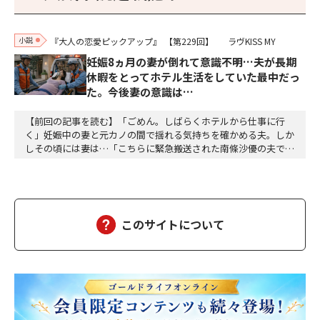
小説
『大人の恋愛ピックアップ』
【第229回】
ラヴKISS MY
妊娠8ヵ月の妻が倒れて意識不明…夫が長期
休暇をとってホテル生活をしていた最中だっ
た。今後妻の意識は…
【前回の記事を読む】「ごめん。しばらくホテルから仕事に行
く」妊娠中の妻と元カノの間で揺れる気持ちを確かめる夫。しか
しその頃には妻は…「こちらに緊急搬送された南條沙優の夫です
が、沙優は大丈夫でしょうか」「しばらくお待ちください、担当
医を呼び出しますので、そちらでお待ちください」沙優の身に大
変なことが起こっていようとは、この時は想像もつかなかった。
しばらくして、担当医の先生が俺の元にやってきた。「南…
このサイトについて