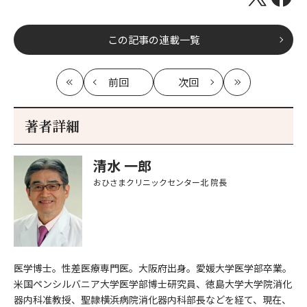
この記事の連載一覧
前回
次回
最
の
の
最
初
記
記
新
事
事
著者詳細
へ
へ
清水 一郎
おひさまクリニックセンター北
院長
医学博士。性差医療専門医。大阪府出身。愛媛大学医学部卒業。
米国ペンシルバニア大学医学部博士研究員、徳島大学大学院消化
器内科准教授、聖隷横浜病院消化器内科部長などを経て、現在、