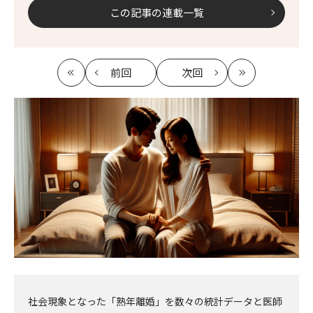
この記事の連載一覧
前回
次回
最
の
の
最
初
記
記
新
事
事
へ
へ
社会現象となった「熟年離婚」を数々の統計データと医師