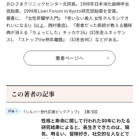
おひさまクリニックセンター北院長。1998年日本消化器病学会
奨励賞、1999年Liver Forum in Kyoto研究奨励賞を受賞。
著書に、『女性肝臓学入門』『老いない美人 女性ホルモンでき
れいになる!』(以上、西村書店)、『患者だった医師が教える糖尿
病が消える「ちょっとした」キッカケ16』(幻冬舎ルネッサン
ス)、『ストップthe熟年離婚』（幻冬舎MC）などがある。
著者ページへ
この著者の記事
評論
『シルバー世代応援ピックアップ』
【第7回】
性格と寿命に関して行われた80年にわたる
研究結果によると、長生きできたのは、陽
気、明るい、冒険好き、社交的な人などで