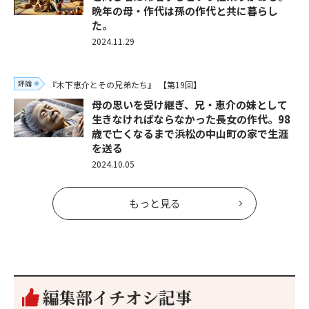
晩年の母・作代は孫の作代と共に暮らし
た。
2024.11.29
評論
『木下恵介とその兄弟たち』
【第19回】
母の思いを受け継ぎ、兄・恵介の妹として
生きなければならなかった長女の作代。98
歳で亡くなるまで浜松の中山町の家で生涯
を送る
2024.10.05
もっと見る
編集部イチオシ記事