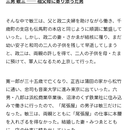
三男 敏三 ── 祖父母に寄り添った男
そんな中で敏三は、父と政二夫婦を助けながら働き、千
歳町の支店も伝馬町の本店と同じように順調に繁盛して
いった。しかし、政二の妻・さかゑが結核に罹り、まだ
幼い安子と和司の二人の子供を残して早逝してしまう
と、政二は、両親の許しを得て、二人の子供を母・たま
に預けて、軍人になるため上京して行った。
寛一郎が三十五歳で亡くなり、正吉は蒲田の家から松竹
に通い、忠司も音楽大学に進み東京に出ていった。六
男・八郎は浜松商業卒業後、沼津のくず鉄業社に住み込
みで働きに行ったので、「尾張屋」の男子は敏三だけに
なった。敏三は、両親とともに「尾張屋」の仕事に本腰
を入れざるを得なかった。結婚した妻・みつゑととも
に、店の仕事に精を出していった。