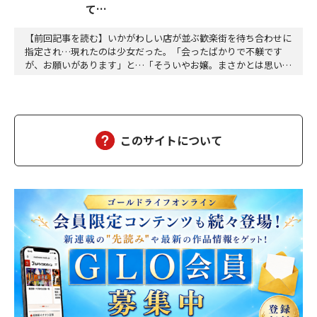
て…
【前回記事を読む】いかがわしい店が並ぶ歓楽街を待ち合わせに
指定され…現れたのは少女だった。「会ったばかりで不躾です
が、お願いがあります」と…「そういやお嬢。まさかとは思いま
すけど、葵さんに俺たちのこと、言ってないでしょうね」「言う
わけないじゃない。今どき食えないんだからこんな稼業とっとと
畳めばいいのに」「そうすっと路頭に迷うヤツらが大勢出ますか
らねぇ」「自業自得なだけよ」「手厳しいすっねぇ。今日…
このサイトについて