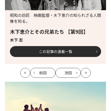
昭和の巨匠 映画監督・木下恵介の知られざる人間
像を知る。
木下恵介とその兄弟たち 【第9回】
木下 忍
この記事の連載一覧
前回
次回
最
の
の
最
初
記
記
新
事
事
へ
へ