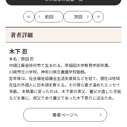
前回
次回
最
の
の
最
初
記
記
新
事
事
著者詳細
へ
へ
木下 忍
本名：原田 忍
中国江蘇省徐州市で生まれる。早稲田大学教育学部卒業。
川崎市立小学校、神奈川県立養護学校勤務。
定年後は、社会福祉協議会生活支援員などを経て、現在は地域
在住の外国人に日本語を教える。その傍ら書き溜めたエッセイ
多数。 本執筆に至ったのは、木下家の実父、養父が遺した手紙
などを基に、叔父であり養父であった木下恵介に迫るため。
著者ページへ