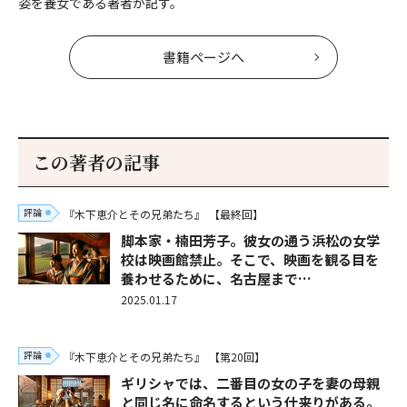
姿を養女である著者が記す。
書籍ページへ
この著者の記事
評論
『木下恵介とその兄弟たち』
【最終回】
脚本家・楠田芳子。彼女の通う浜松の女学
校は映画館禁止。そこで、映画を観る目を
養わせるために、名古屋まで…
2025.01.17
評論
『木下恵介とその兄弟たち』
【第20回】
ギリシャでは、二番目の女の子を妻の母親
と同じ名に命名するという仕来りがある。