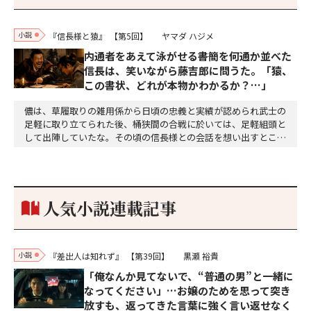
小説
『信長様と猿』
【第5回】
ヤマダ ハジメ
内通者をあえて泳がせる――書簡を何通か並べた
信長は、笑いながら藤吉郎に問うた。「猿、
この書状、どれが本物かわかるか？…」
儂は、草履取りの雑用係から日頃の忠義と実績が認められ武士の
足軽に取り立てられた後、桶狭間の合戦に於いては、足軽組頭と
して出陣していたな。その頃の信長様との会話を想い出すとこん
な秘話があったわ。「殿、桶狭間の戦ですが、拙者も組頭として
参加しておりました。勝てる相手とは思えないほど兵の差があり
もうした。確か今川勢1万2000に対し織田勢はわずか3000あま
り。どうして勝てたのか、未だにわかりません。…
人気小説連載記事
小説
『差出人は知れず』
【第39回】
黒瀬 裕貴
「俺なんか見てないで、“普通の男”と一緒に
なってください」…お嬢のためを思って突き
放すも、返ってきた言葉に強く言い返せなく