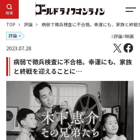
メ
検索
ニ
TOP
評論
病弱で徴兵検査に不合格。幸運にも、家族と終戦
ュ
ー
評論
評論
映画
2023.07.28
病弱で徴兵検査に不合格。幸運にも、家族
と終戦を迎えることに…