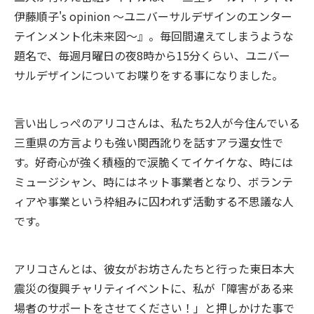
伊藤順子's opinion 〜ユニバーサルデザインのエンター
テインメント化未来図〜』。毎回間違えてしまうような
題名で、毎週月曜日の夜8時から15分くらい、ユニバー
サルデザインについてお喋りをする事になりました。
言い出しっぺのアリコさんは、私たち2人が今住んでいる
三重県の方言よりも強い関西訛りを話すアラ還女性で
す。好奇心が強く積極的で涙脆くてイケイケな、時には
ミュージシャン、時にはネット事業者となり、ボランテ
ィアや事業という枠組みに囚われず活動する不思議な人
です。
アリコさんとは、彼女がお坊さんたちと行った東日本大
震災の復興チャリティイベントに、私が「障害がある来
場者のサポートをさせてください！」と押しかけた事で