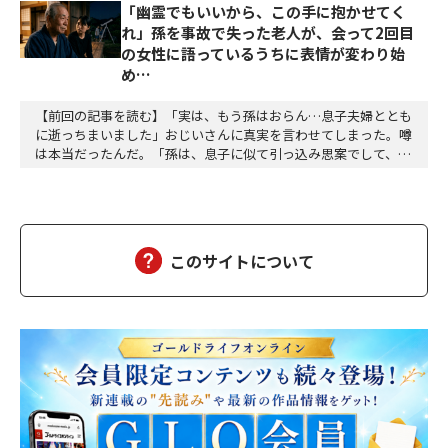
「幽霊でもいいから、この手に抱かせてく
れ」孫を事故で失った老人が、会って2回目
の女性に語っているうちに表情が変わり始
め…
【前回の記事を読む】「実は、もう孫はおらん…息子夫婦ととも
に逝っちまいました」おじいさんに真実を言わせてしまった。噂
は本当だったんだ。「孫は、息子に似て引っ込み思案でして、身
体も弱く、赤ん坊の頃からよく熱を出す子でした――」わたしは困惑
した。会って二回目の、それも縁の浅い相手に打ち明ける内容じ
ゃない。だからと言って、今さら止めろとも言いにくいし、耳を
塞ぐわけにもいかない。「仲の良い子もおらず、ず…
このサイトについて