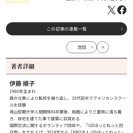
この記事の連載一覧
次回
の
最
記
新
事
著者詳細
へ
伊藤 順子
1960年生まれ
親の仕事により転校を繰り返し、10代前半でアメリカンスクー
ルを経験
南山短期大学人間関係科卒業後、結婚により三重県に落ち着
き、自宅を建てた事で建築に目覚める
国際交流に関するボランティア団体や、「UDほっとねっと四
日市」を立ち上げ、2014年から「NPO法人 UDほっとねっと」