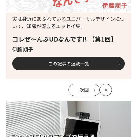
実は身近にあふれているユニバーサルデザインにつ
いて、知識が深まるエッセイ集。
コレぜ～んぶUDなんです!! 【第1回】
伊藤 順子
この記事の連載一覧
次回
の
最
記
新
事
へ