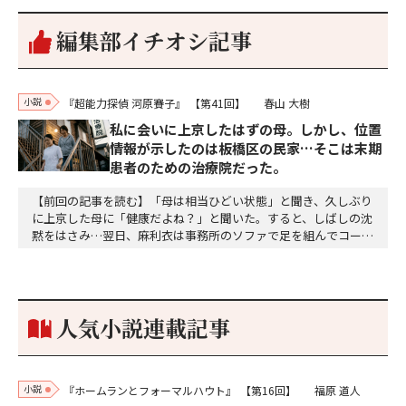
編集部イチオシ記事
小説
『超能力探偵 河原賽子』
【第41回】
春山 大樹
私に会いに上京したはずの母。しかし、位置
情報が示したのは板橋区の民家…そこは末期
患者のための治療院だった。
【前回の記事を読む】「母は相当ひどい状態」と聞き、久しぶり
に上京した母に「健康だよね？」と聞いた。すると、しばしの沈
黙をはさみ…翌日、麻利衣は事務所のソファで足を組んでコーヒ
ーを啜っていた賽子の前に右手の握り拳を固めていきなり立ちは
だかった。「何だ、そのしかめ面は。腹でも痛いのか」麻利衣が
拳を賽子に向けて突き出し、手首を回して掌を開くとそこには1
個のサイコロが握られていた。「やはり私はあなたの超…
人気小説連載記事
小説
『ホームランとフォーマルハウト』
【第16回】
福原 道人