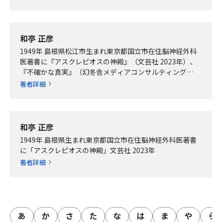
和亭 正彦
1949年 島根県松江市生まれ東京都国立市在住脳神経外科
医著書に『アスクレピオスの神殿』（文芸社 2023年）、
『不確かな真実』（幻冬舎メディアコンサルティング
2025年）がある。
著者詳細
和亭 正彦
1949年 島根県生まれ東京都国立市在住脳神経外科医著書
に「アスクレピオスの神殿」文芸社 2023年
著者詳細
あ
行
か
行
さ
行
た
行
な
行
は
行
ま
行
や
行
ら