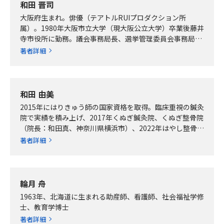
和田 晋司
大阪府生まれ。俳優（テアトルRUIプロダクション所
属）。1980年大阪市立大学（現大阪公立大学）卒業後藤井
寺市役所に勤務。議会事務局長、選挙管理委員会事務局長
を経て2018年定年退職。2019年テア…
著者詳細
和田 由美
2015年にはりきゅう師の国家資格を取得。臨床重視の鍼灸
院で実績を積み上げ、2017年くぬぎ鍼灸院、くぬぎ整骨院
（院長：和田真、神奈川県横浜市）、2022年はやし整骨院
（院長：林広太郎、高知県高知市…
著者詳細
輪月 舟
1963年、北海道に生まれる助産師、看護師、社会福祉学修
士、教育学博士
著者詳細