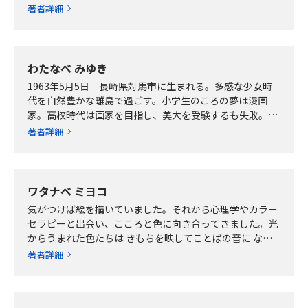
つ、その間、生誕の地の津軽半島を旅し、「桜…
著者詳細
わたなべ みゆき
1963年5月5日 長崎県対馬市に生まれる。多感な少女時
代を自然豊かな離島で過ごす。小学生のころの夢は漫画
家。高校時代は画家を目指し、美大を受験するも失敗。短
大時代のゼミで文章を書く喜びを知り、20…
著者詳細
ワタナベ ミヨコ
気がつけば絵を描いていました。それから心理学やカラー
セラピーと出会い、こころと色に向き合ってきました。光
からうまれた色たちは きもちを映してことばの音に なる
でしょう。出会ってくださった全ての方々へ…
著者詳細