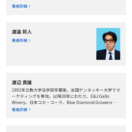
著者詳細
渡邉 将人
著者詳細
渡辺 貴雄
1992年立教大学法学部卒業後、米国ケンタッキー大学でマ
ーケティングを専攻。以降30年にわたり、E&J Gallo
Winery、日本コカ・コーラ、Blue Diamond Growersと
いったグ…
著者詳細