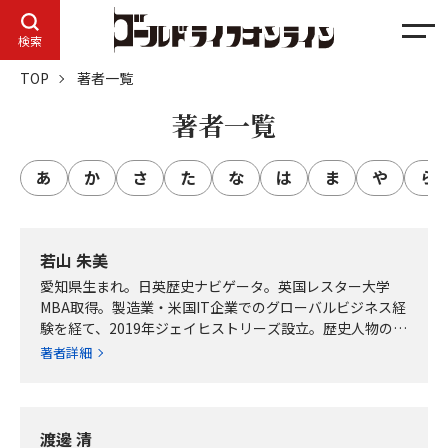
メ
検索
ニ
TOP
著者一覧
ュ
ー
著者一覧
あ
行
か
行
さ
行
た
行
な
行
は
行
ま
行
や
行
ら
若山 朱美
愛知県生まれ。日英歴史ナビゲータ。英国レスター大学
MBA取得。製造業・米国IT企業でのグローバルビジネス経
験を経て、2019年ジェイヒストリーズ設立。歴史人物の物
語を通じ、学びと発見の旅行企画・実装…
著者詳細
渡邊 清