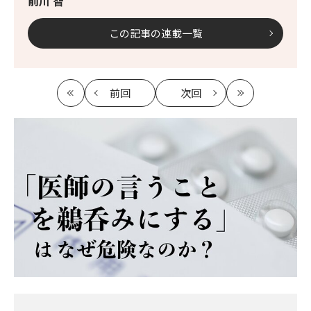
前川 智
この記事の連載一覧
前回
次回
最
の
の
最
初
記
記
新
事
事
へ
へ