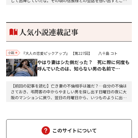
して出陣していたな。その頃の信長様との会話を想い出すとこん
な秘話があったわ。「殿、桶狭間の戦ですが、拙者も組頭として
参加しておりました。勝てる相手とは思えないほど兵の差があり
もうした。確か今川勢1万2000に対し織田勢はわずか3000あま
り。どうして勝てたのか、未だにわかりません。…
人気小説連載記事
小説
『大人の恋愛ピックアップ』
【第227回】
八十島 コト
やはり妻はシた側だった？ 死に際に何度も
呼んでいたのは、知らない男の名前で…
【前回の記事を読む】亡き妻の不倫相手は誰だ？…自分の不倫は
さておき、弔問客の中からやましい男を探し出す日曜日の夜に大
阪のマンションに戻り、翌日の月曜日から、いつものように出勤
した。達郎は、部下を伴って昼食に出た。途中の大阪駅前第二ビ
ルと第三ビルの間で、交通事故があった。ちょうど、救急車が来
て、けが人が運ばれるところだった。智子もあのようにして、運
ばれたのだろうか……ついつい達郎は、智子が運ばれる…
このサイトについて