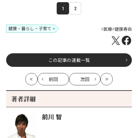
1
2
健康・暮らし・子育て
医療
健康寿命
この記事の連載一覧
前回
次回
最
の
の
最
初
記
記
新
事
事
著者詳細
へ
へ
前川 智