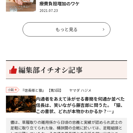
療費負担増加のワケ
2021.07.23
もっと見る
編集部イチオシ記事
小説
『信長様と猿』
【第5回】
ヤマダ ハジメ
内通者をあえて泳がせる――書簡を何通か並べた
信長は、笑いながら藤吉郎に問うた。「猿、
この書状、どれが本物かわかるか？…」
儂は、草履取りの雑用係から日頃の忠義と実績が認められ武士の
足軽に取り立てられた後、桶狭間の合戦に於いては、足軽組頭と