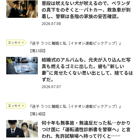
普段は吠えない犬が吠えるので、ベランダ
の真下をのぞくと…パトカー、救急車が到
着し、警察は各階の家族の安否確認。
2026.07.08
エッセイ
『迷子 うつと離婚と私［イチオシ連載ピックアップ］』
【第15回】
結婚式のアルバムも、元夫が入り込んだ写
真も燃えるゴミに出した。彼も“新しい
妻”に見せたくない思い出として、捨てるは
ずだ。
2026.07.07
エッセイ
『迷子 うつと離婚と私［イチオシ連載ピックアップ］』
【第14回】
何十年も無事故・無違反だった私…かかり
つけ医に「運転適性診断書を警察へ」と言
われ、免許試験場へ持って行くと……