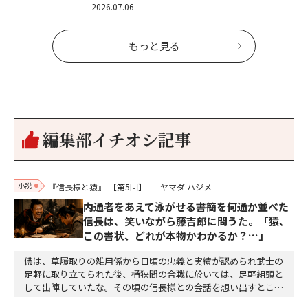
2026.07.06
もっと見る
編集部イチオシ記事
小説
『信長様と猿』
【第5回】
ヤマダ ハジメ
内通者をあえて泳がせる――書簡を何通か並べた
信長は、笑いながら藤吉郎に問うた。「猿、
この書状、どれが本物かわかるか？…」
儂は、草履取りの雑用係から日頃の忠義と実績が認められ武士の
足軽に取り立てられた後、桶狭間の合戦に於いては、足軽組頭と
して出陣していたな。その頃の信長様との会話を想い出すとこん
な秘話があったわ。「殿、桶狭間の戦ですが、拙者も組頭として