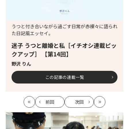
うつと付き合いながら過ごす日常が赤裸々に語られ
た日記風エッセイ。
迷子 うつと離婚と私［イチオシ連載ピッ
クアップ］ 【第14回】
野沢 りん
この記事の連載一覧
前回
次回
最
の
の
最
初
記
記
新
事
事
へ
へ