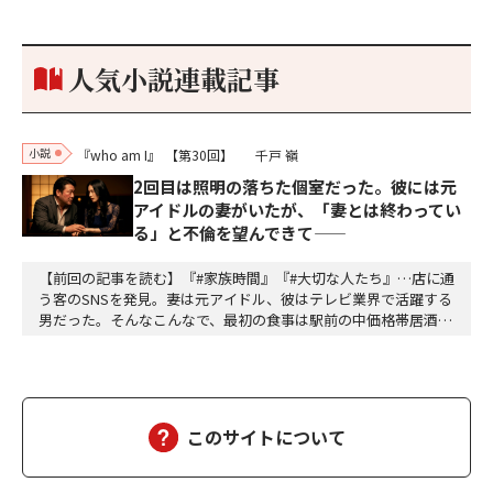
参加しておりました。勝てる相手とは思えないほど兵の差があり
もうした。確か今川勢1万2000に対し織田勢はわずか3000あま
り。どうして勝てたのか、未だにわかりません。…
人気小説連載記事
小説
『who am I』
【第30回】
千戸 嶺
2回目は照明の落ちた個室だった。彼には元
アイドルの妻がいたが、「妻とは終わってい
る」と不倫を望んできて——
【前回の記事を読む】『#家族時間』『#大切な人たち』…店に通
う客のSNSを発見。妻は元アイドル、彼はテレビ業界で活躍する
男だった。そんなこんなで、最初の食事は駅前の中価格帯居酒屋
だった。テーブル席。開けた空間。周囲の喧噪。「偶然同じ店に
来た」が成立するギリギリの曖昧さ。高畑は抜け目ない。計算し
て動いている。計算して動く人間は計算で返せばいいから怖くな
い。怖いのは無計算な人間だ。衝動で動く馬鹿と、…
このサイトについて