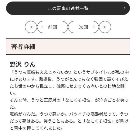
この記事の連載一覧
前回
次回
最
の
の
最
初
記
記
新
事
事
著者詳細
へ
へ
野沢 りん
『うつも離婚もええじゃないか』というサブタイトルが私の中
にはあります。離婚後、うつがとんでもなく強固で高くそびえ
たち世の中から孤立し、確実にせまりくる老いとの壮絶な闘
い。
そんな時、うつと正反対の「なにくそ根性」が泣きごとを笑っ
た。
離婚がなんだ。うつで悪いか。バツイチの高齢者だって、うつ
だって夢はある。笑うこともある。と「なにくそ根性」が書け
と背中を押してくれました。