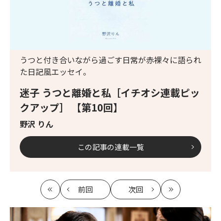
うつと付き合いながら過ごす日常が赤裸々に語られ
た日記風エッセイ。
迷子 うつと離婚と私［イチオシ連載ピッ
クアップ］ 【第10回】
野沢 りん
この記事の連載一覧
前回
次回
最
の
の
最
初
記
記
新
事
事