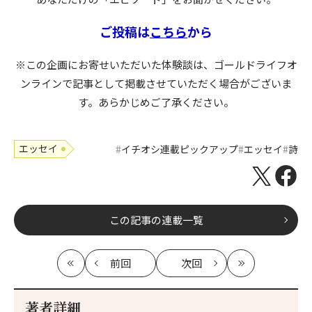
ご投稿は
こちら
から
※この企画にお寄せいただいた体験談は、ゴールドライフオ
ンラインで記事として掲載させていただく場合がございま
す。あらかじめご了承ください。
エッセイ
イチオシ連載ピックアップ
エッセイ
詩
この記事の連載一覧
前回
次回
最
の
の
最
初
記
記
新
事
事
著者詳細