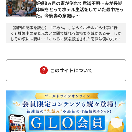
妊娠8ヵ月の妻が倒れて意識不明…夫が長期
休暇をとってホテル生活をしていた最中だっ
た。今後妻の意識は…
【前回の記事を読む】「ごめん。しばらくホテルから仕事に行
く」妊娠中の妻と元カノの間で揺れる気持ちを確かめる夫。しか
しその頃には妻は…「こちらに緊急搬送された南條沙優の夫です
が、沙優は大丈夫でしょうか」「しばらくお待ちください、担当
医を呼び出しますので、そちらでお待ちください」沙優の身に大
変なことが起こっていようとは、この時は想像もつかなかった。
しばらくして、担当医の先生が俺の元にやってきた。「南…
このサイトについて