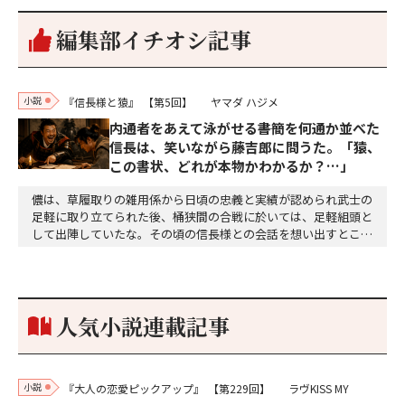
編集部イチオシ記事
小説
『信長様と猿』
【第5回】
ヤマダ ハジメ
内通者をあえて泳がせる――書簡を何通か並べた
信長は、笑いながら藤吉郎に問うた。「猿、
この書状、どれが本物かわかるか？…」
儂は、草履取りの雑用係から日頃の忠義と実績が認められ武士の
足軽に取り立てられた後、桶狭間の合戦に於いては、足軽組頭と
して出陣していたな。その頃の信長様との会話を想い出すとこん
な秘話があったわ。「殿、桶狭間の戦ですが、拙者も組頭として
参加しておりました。勝てる相手とは思えないほど兵の差があり
もうした。確か今川勢1万2000に対し織田勢はわずか3000あま
り。どうして勝てたのか、未だにわかりません。…
人気小説連載記事
小説
『大人の恋愛ピックアップ』
【第229回】
ラヴKISS MY