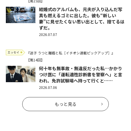
【第15回】
結婚式のアルバムも、元夫が入り込んだ写
真も燃えるゴミに出した。彼も“新しい
妻”に見せたくない思い出として、捨てるは
ずだ。
2026.07.07
エッセイ
『迷子 うつと離婚と私［イチオシ連載ピックアップ］』
【第14回】
何十年も無事故・無違反だった私…かかり
つけ医に「運転適性診断書を警察へ」と言
われ、免許試験場へ持って行くと……
2026.07.06
もっと見る