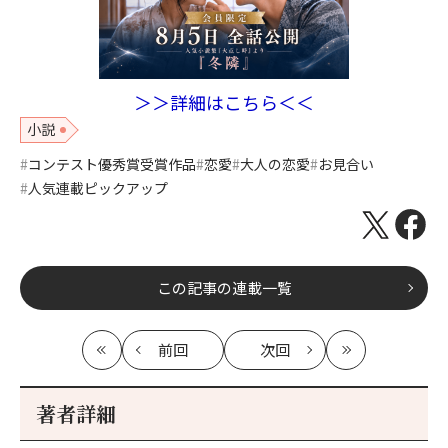
＞＞詳細はこちら＜＜
小説
コンテスト優秀賞受賞作品
恋愛
大人の恋愛
お見合い
人気連載ピックアップ
この記事の連載一覧
前回
次回
最
の
の
最
初
記
記
新
事
事
著者詳細
へ
へ