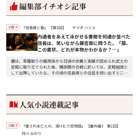
編集部イチオシ記事
小説
『信長様と猿』
【第5回】
ヤマダ ハジメ
内通者をあえて泳がせる――書簡を何通か並べた
信長は、笑いながら藤吉郎に問うた。「猿、
この書状、どれが本物かわかるか？…」
儂は、草履取りの雑用係から日頃の忠義と実績が認められ武士の
足軽に取り立てられた後、桶狭間の合戦に於いては、足軽組頭と
して出陣していたな。その頃の信長様との会話を想い出すとこん
な秘話があったわ。「殿、桶狭間の戦ですが、拙者も組頭として
参加しておりました。勝てる相手とは思えないほど兵の差があり
もうした。確か今川勢1万2000に対し織田勢はわずか3000あま
り。どうして勝てたのか、未だにわかりません。…
人気小説連載記事
小説
『愛され未亡人の、湯けむり恋物語』
【番外編3 第1回】
月川 みのり