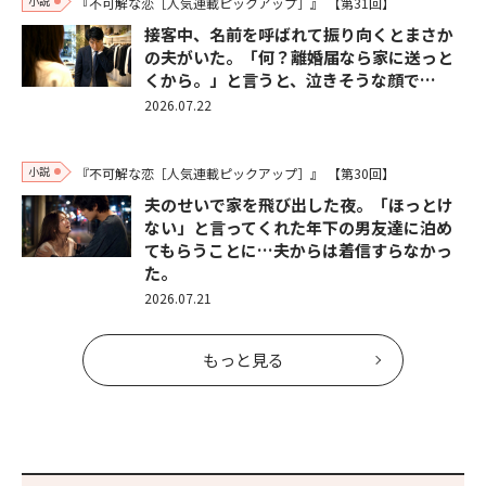
小説
『不可解な恋［人気連載ピックアップ］』
【第31回】
接客中、名前を呼ばれて振り向くとまさか
の夫がいた。「何？離婚届なら家に送っと
くから。」と言うと、泣きそうな顔で…
2026.07.22
小説
『不可解な恋［人気連載ピックアップ］』
【第30回】
夫のせいで家を飛び出した夜。「ほっとけ
ない」と言ってくれた年下の男友達に泊め
てもらうことに…夫からは着信すらなかっ
た。
2026.07.21
もっと見る