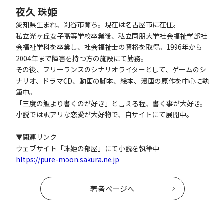
夜久 珠姫
愛知県生まれ、刈谷市育ち。現在は名古屋市に在住。
私立光ヶ丘女子高等学校卒業後、私立同朋大学社会福祉学部社
会福祉学科を卒業し、社会福祉士の資格を取得。1996年から
2004年まで障害を持つ方の施設にて勤務。
その後、フリーランスのシナリオライターとして、ゲームのシ
ナリオ、ドラマCD、動画の脚本、絵本、漫画の原作を中心に執
筆中。
「三度の飯より書くのが好き」と言える程、書く事が大好き。
小説では訳アリな恋愛が大好物で、自サイトにて展開中。
▼関連リンク
ウェブサイト「珠姫の部屋」にて小説を執筆中
https://pure-moon.sakura.ne.jp
著者ページへ