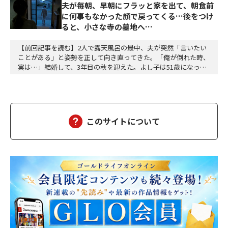
夫が毎朝、早朝にフラッと家を出て、朝食前
に何事もなかった顔で戻ってくる…後をつけ
ると、小さな寺の墓地へ…
【前回記事を読む】2人で露天風呂の最中、夫が突然「言いたい
ことがある」と姿勢を正して向き直ってきた。「俺が倒れた時、
実は…」結婚して、3年目の秋を迎えた。よし子は51歳になっ
た。藤乃屋の女将として、毎日は穏やかに過ぎていく。山の木々
が色づきはじめ、宿は今日も、静かに賑わっていた。（あの崖っ
ぷちの日から、私は、ずいぶん遠くまで来た。そして、ずいぶ
ん、幸せになった）夫の雅彦は、相変わらず口数は多くな…
このサイトについて