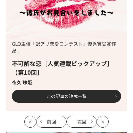
GLO主催「訳アリ恋愛コンテスト」優秀賞受賞作
品。
不可解な恋［人気連載ピックアップ］
【第10回】
夜久 珠姫
この記事の連載一覧
前回
次回
最
の
の
最
初
記
記
新