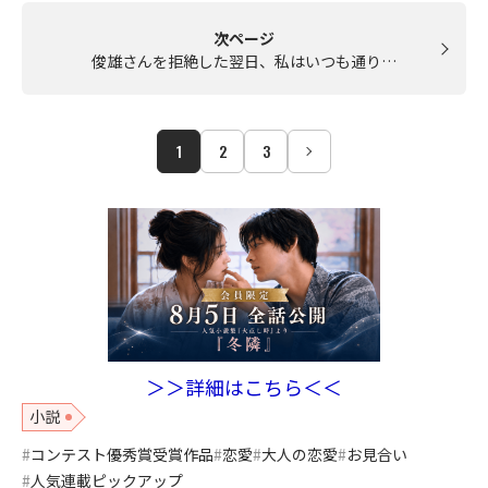
次ページ
俊雄さんを拒絶した翌日、私はいつも通り…
1
2
3
＞＞詳細はこちら＜＜
小説
コンテスト優秀賞受賞作品
恋愛
大人の恋愛
お見合い
人気連載ピックアップ