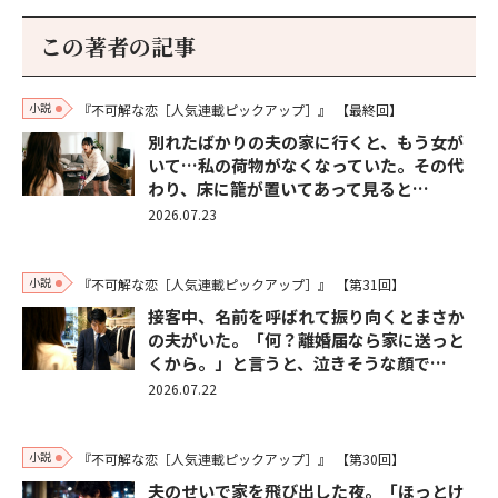
この著者の記事
小説
『不可解な恋［人気連載ピックアップ］』
【最終回】
別れたばかりの夫の家に行くと、もう女が
いて…私の荷物がなくなっていた。その代
わり、床に籠が置いてあって見ると…
2026.07.23
小説
『不可解な恋［人気連載ピックアップ］』
【第31回】
接客中、名前を呼ばれて振り向くとまさか
の夫がいた。「何？離婚届なら家に送っと
くから。」と言うと、泣きそうな顔で…
2026.07.22
小説
『不可解な恋［人気連載ピックアップ］』
【第30回】
夫のせいで家を飛び出した夜。「ほっとけ