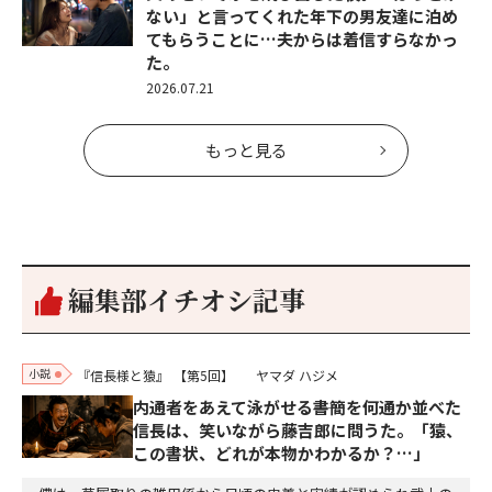
ない」と言ってくれた年下の男友達に泊め
てもらうことに…夫からは着信すらなかっ
た。
2026.07.21
もっと見る
編集部イチオシ記事
小説
『信長様と猿』
【第5回】
ヤマダ ハジメ
内通者をあえて泳がせる――書簡を何通か並べた
信長は、笑いながら藤吉郎に問うた。「猿、
この書状、どれが本物かわかるか？…」