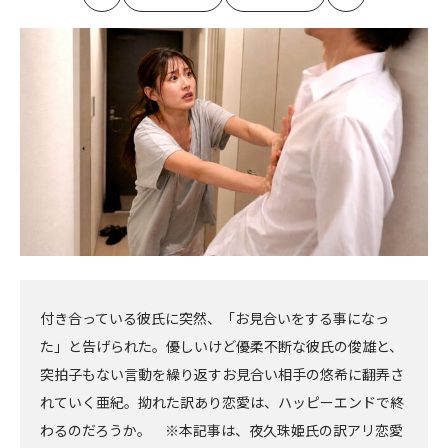
最
の
の
最
初
記
記
新
事
事
へ
へ
付き合っている彼氏に突然、「お見合いをする事になっ
た」と告げられた。優しいけど優柔不断な彼氏の俊雄と、
突拍子もない言動を繰り返すお見合い相手の悠希に翻弄さ
れていく亜紀。拗れた訳あり恋愛は、ハッピーエンドで終
わるのだろうか。 ※本記事は、夜久珠姫氏の訳アリ恋愛