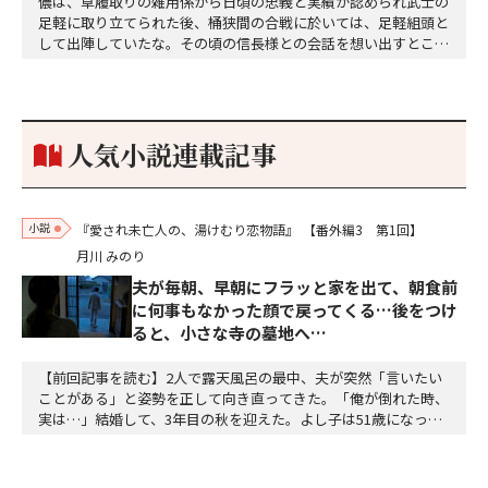
儂は、草履取りの雑用係から日頃の忠義と実績が認められ武士の
足軽に取り立てられた後、桶狭間の合戦に於いては、足軽組頭と
して出陣していたな。その頃の信長様との会話を想い出すとこん
な秘話があったわ。「殿、桶狭間の戦ですが、拙者も組頭として
参加しておりました。勝てる相手とは思えないほど兵の差があり
もうした。確か今川勢1万2000に対し織田勢はわずか3000あま
り。どうして勝てたのか、未だにわかりません。…
人気小説連載記事
小説
『愛され未亡人の、湯けむり恋物語』
【番外編3 第1回】
月川 みのり
夫が毎朝、早朝にフラッと家を出て、朝食前
に何事もなかった顔で戻ってくる…後をつけ
ると、小さな寺の墓地へ…
【前回記事を読む】2人で露天風呂の最中、夫が突然「言いたい
ことがある」と姿勢を正して向き直ってきた。「俺が倒れた時、
実は…」結婚して、3年目の秋を迎えた。よし子は51歳になっ
た。藤乃屋の女将として、毎日は穏やかに過ぎていく。山の木々
が色づきはじめ、宿は今日も、静かに賑わっていた。（あの崖っ
ぷちの日から、私は、ずいぶん遠くまで来た。そして、ずいぶ