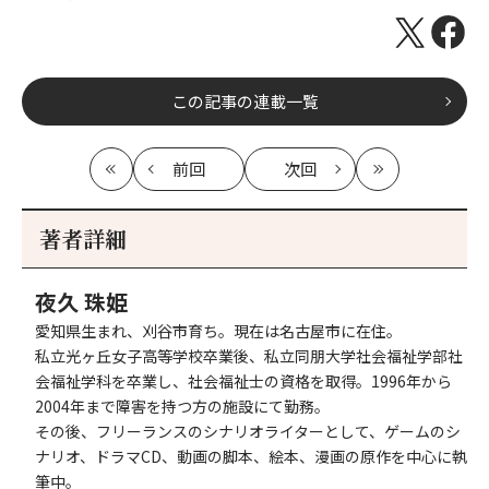
この記事の連載一覧
前回
次回
最
の
の
最
初
記
記
新
事
事
著者詳細
へ
へ
夜久 珠姫
愛知県生まれ、刈谷市育ち。現在は名古屋市に在住。
私立光ヶ丘女子高等学校卒業後、私立同朋大学社会福祉学部社
会福祉学科を卒業し、社会福祉士の資格を取得。1996年から
2004年まで障害を持つ方の施設にて勤務。
その後、フリーランスのシナリオライターとして、ゲームのシ
ナリオ、ドラマCD、動画の脚本、絵本、漫画の原作を中心に執
筆中。