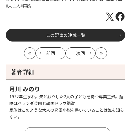
未亡人
再婚
この記事の連載一覧
前回
次回
最
の
の
最
初
記
記
新
事
事
著者詳細
へ
へ
月川 みのり
1972年生まれ。夫と独立した2人の子どもを持つ専業主婦。趣
味はベランダ菜園と韓国ドラマ鑑賞。
家族はこのような大人の恋愛小説を書いていることは誰も知ら
ない。