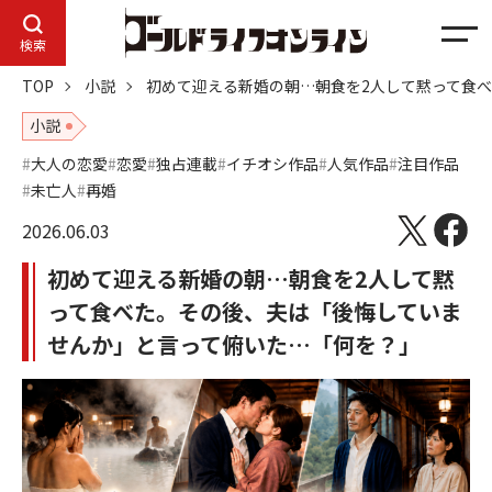
メ
検索
ニ
TOP
小説
初めて迎える新婚の朝…朝食を2人して黙って食
ュ
ー
小説
大人の恋愛
恋愛
独占連載
イチオシ作品
人気作品
注目作品
未亡人
再婚
2026.06.03
初めて迎える新婚の朝…朝食を2人して黙
って食べた。その後、夫は「後悔していま
せんか」と言って俯いた…「何を？」