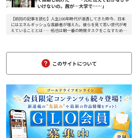
いけないの。茜が…大学で……」
【前回の記事を読む】人生100年時代が浸透してきた昨今、日本
にはエネルギッシュな高齢者が増えた。彼らを見て若い世代が考
えていることとは……拓也は朝一番の時限タスクをこなすために
オフィスへは毎朝七時三十分前後に着く。誰もいないオフィスは
空気が澄んでいて自分の動作によって生じる音以外に余計な音が
ない。心地よく平穏な時間が流れる。自分一人の空間にどっぷり
と浸かることができる。このままオフィスには誰も現…
このサイトについて