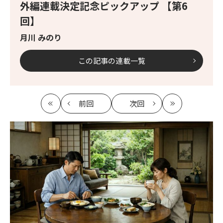
外編連載決定記念ピックアップ 【第6
回】
月川 みのり
この記事の連載一覧
前回
次回
最
の
の
最
初
記
記
新
事
事
へ
へ