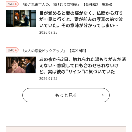
小説
『愛され未亡人の、湯けむり恋物語』
【番外編2 第3回】
目が覚めると妻の姿がなく、仏間から灯り
が…見に行くと、妻が前夫の写真の前で泣
いていた。その意味が分かってしまい…
2026.07.25
小説
『大人の恋愛ピックアップ』
【第219回】
あの夜から3日、触れられた温もりがまだ消
えない…意識して目も合わせられないけ
ど、実は彼の“サイン”に気づいていた
2026.07.25
もっと見る