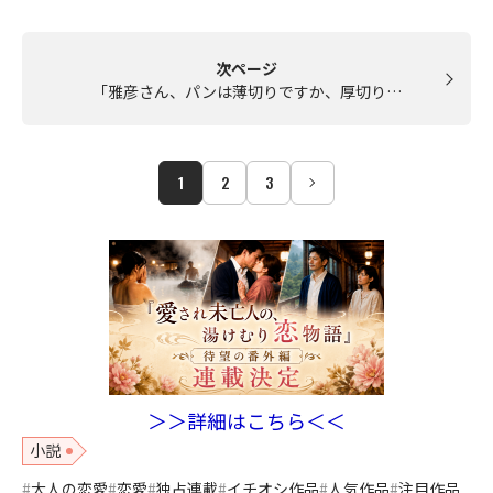
次ページ
「雅彦さん、パンは薄切りですか、厚切り…
1
2
3
＞＞詳細はこちら＜＜
小説
大人の恋愛
恋愛
独占連載
イチオシ作品
人気作品
注目作品