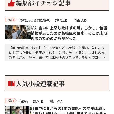
編集部イチオシ記事
小説
『超能力探偵 河原賽子』
【第41回】
春山 大樹
私に会いに上京したはずの母。しかし、位置
情報が示したのは板橋区の民家…そこは末期
患者のための治療院だった。
【前回の記事を読む】「母は相当ひどい状態」と聞き、久しぶり
に上京した母に「健康だよね？」と聞いた。すると、しばしの沈
黙をはさみ…翌日、麻利衣は事務所のソファで足を組んでコーヒ
ーを啜っていた賽子の前に右手の握り拳を固めていきなり立ちは
だかった。「何だ、そのしかめ面は。腹でも痛いのか」麻利衣が
拳を賽子に向けて突き出し、手首を回して掌を開くとそこには1
個のサイコロが握られていた。「やはり私はあなたの超…
人気小説連載記事
小説
『朧月』
【第5回】
橋川 彰人
仕事中に妻からの1本の電話…スマホは激し
く振動し続けた——「先に伝えておかなきゃ