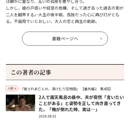
は静かに重なり、互いの孤独を癒やし合う。
しかし、娘の戸惑いや経営の危機、そして過ぎ去った過去の影が
二人を翻弄する――。人生の後半戦、孤独だった心に再び灯がとも
る。不器用でいとおしい、大人の恋と再生の軌跡。
書籍ページへ
この著者の記事
小説
『愛され未亡人の、湯けむり恋物語』
【番外編2 第4回】
2人で露天風呂の最中、夫が突然「言いたい
ことがある」と姿勢を正して向き直ってき
た。「俺が倒れた時、実は…」
2026.08.01