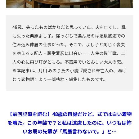
48歳、失ったものばかりだと思っていた。夫を亡くし、職
も失った栗原よし子。崖っぷちで選んだのは温泉旅館での
住み込み仲居の仕事だった。そこで、よし子と同じく喪失
を抱える支配人・藤堂雅彦に出会い……人生の後半戦、二
人の心に再び灯がともる。不器用でいとおしい大人の恋。
※本記事は、月川 みのり氏の小説『愛され未亡人の、湯け
むり恋物語』より一部抜粋・編集したものです。
【前回記事を読む】48歳の再婚だけど、式では白い着物
を着た。この年齢で？と私は遠慮したのに、いつもは怖
いお局の先輩が「馬鹿言わないで。」と…