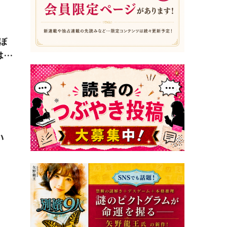
』
ぼ
は…
』
い
』