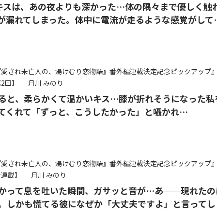
キスは、あの夜よりも深かった…体の隅々まで優しく触
が漏れてしまった。体中に電流が走るような感覚がして
『愛され未亡人の、湯けむり恋物語』番外編連載決定記念ピックアップ
2回】
月川 みのり
ると、柔らかくて温かいキス…膝が折れそうになった私
てくれて「ずっと、こうしたかった」と囁かれ…
『愛され未亡人の、湯けむり恋物語』番外編連載決定記念ピックアップ
新連載】
月川 みのり
かって息を吐いた瞬間、ガサッと音が…あ──現れたの
。しかも慌てる彼になぜか「大丈夫ですよ」と言ってし