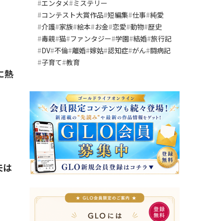
エンタメ
ミステリー
コンテスト大賞作品
短編集
仕事
純愛
介護
家族
絵本
お金
恋愛
動物
歴史
毒親
猫
ファンタジー
学園
結婚
旅行記
』
DV
不倫
離婚
嫁姑
認知症
がん
闘病記
子育て
教育
に熱
』
夫は