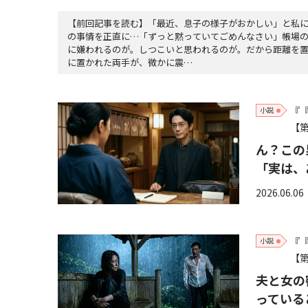
【前回記事を読む】「最近、息子の様子がおかしい」と私
の事情を正直に…「ずっと黙っていてごめんなさい」帳場
に嫌われるのが。しつこいと思われるのが。だから距離を
に置かれた両手が、微かに震…
『
小説
【第
ん？この
「実は、
2026.06.06
『
小説
【第
夫と女の
っている