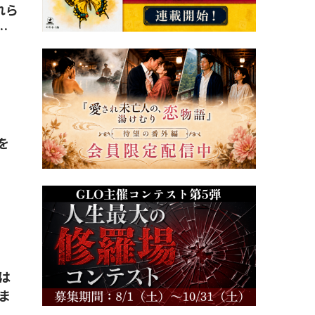
れら
…
』
を
』
は
ま