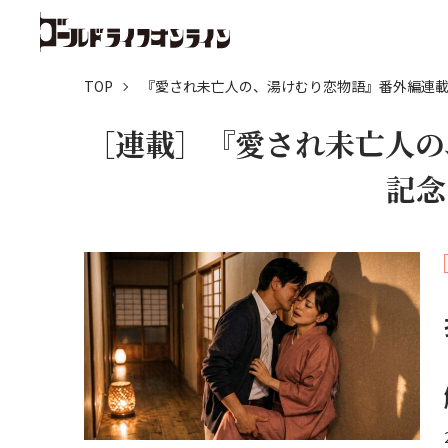
TOP
『愛され未亡人の、湯けむり恋物語』番外編連
［連載］『愛され未亡人の
記念