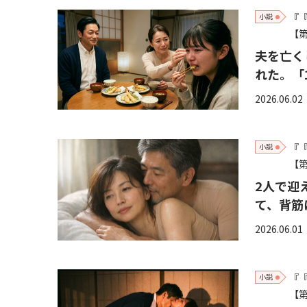
『
小説
【第
夫を亡く
れた。「
2026.06.02
『
小説
【第
2人で迎
て、背筋
2026.06.01
『
小説
【第