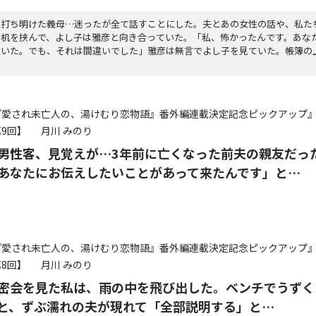
に打ち明けた義母…迷ったが全て話すことにした。夫とあの女性の話や、私た
の机を挟んで、よし子は雅彦と向き合っていた。「私、怖かったんです。あな
置いた。でも、それは間違いでした」雅彦は無言でよし子を見ていた。帳簿の
『愛され未亡人の、湯けむり恋物語』番外編連載決定記念ピックアップ
9回】
月川 みのり
男性客、見覚えが…3年前に亡くなった前夫の親友だっ
あなたにお伝えしたいことがあって来たんです」と…
『愛され未亡人の、湯けむり恋物語』番外編連載決定記念ピックアップ
8回】
月川 みのり
密会を見た私は、雨の中を飛び出した。ベンチでうずく
と、ずぶ濡れの夫が現れて「全部説明する」と…