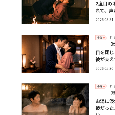
2度目の
れて、声
2026.05.31
『
小説
【第
目を閉じ
彼が支え
2026.05.30
『
小説
【
お湯に浸
彼だった
い…