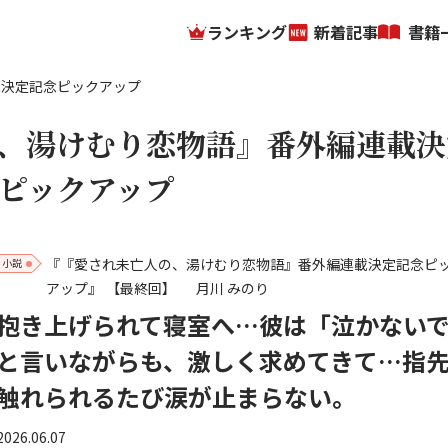
ランキング
新着記事
書籍
載決定記念ピックアップ
、湯けむり恋物語』番外編連載決
ピックアップ
『『愛され未亡人の、湯けむり恋物語』番外編連載決定記念ピ
小説
アップ』
【最終回】
月川 みのり
抱き上げられて寝室へ…彼は「泣かない
と言いながらも、激しく求めてきて…指
触れられるたび涙が止まらない。
2026.06.07