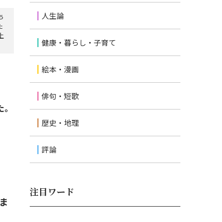
人生論
ち
た
上
健康・暮らし・子育て
絵本・漫画
』
俳句・短歌
た。
歴史・地理
評論
』
注目ワード
ま