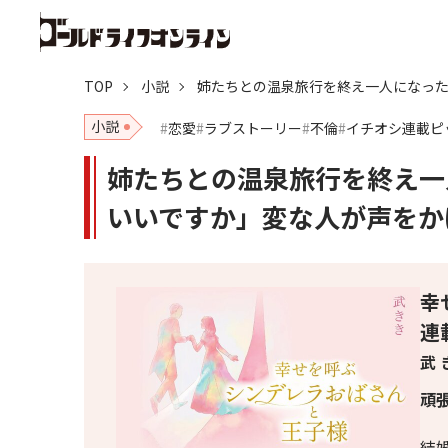
TOP
小説
姉たちとの温泉旅行を終え一人になった
小説
恋愛
ラブストーリー
不倫
イチオシ連載ピ
姉たちとの温泉旅行を終え一
いいですか」変な人が声をかけ
幸
連
武 
頑
結