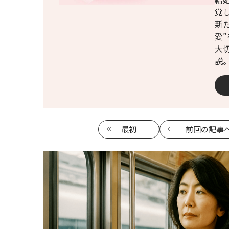
覚
新
愛”
大
説
最初
前回
の記事