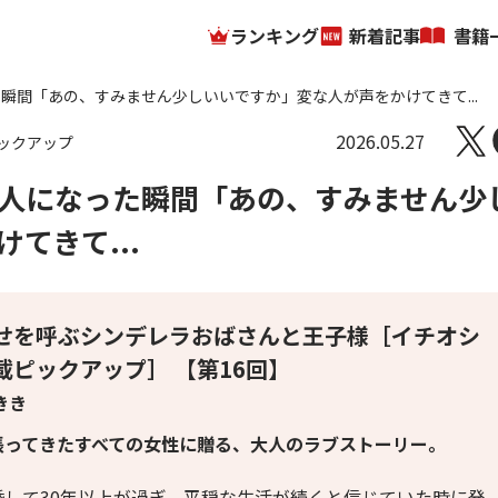
ランキング
新着記事
書籍
瞬間「あの、すみません少しいいですか」変な人が声をかけてきて...
2026.05.27
ックアップ
人になった瞬間「あの、すみません少
てきて...
せを呼ぶシンデレラおばさんと王子様［イチオシ
載ピックアップ］ 【第16回】
きき
張ってきたすべての女性に贈る、大人のラブストーリー。
婚して30年以上が過ぎ、平穏な生活が続くと信じていた時に発