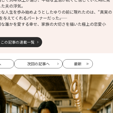
した夫の浮気。
たな人生を歩み始めようとしたゆりの前に現れたのは、“真実の
を与えてくれるパートナーだった――。
切な誰かを愛する幸せ、家族の大切さを描いた極上の恋愛小
。
この記事の連載一覧
へ
次回
の記事へ
最新