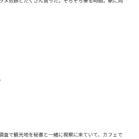
ラメ煎餅とたくさん買った。そろそろ帰る時間。駅に向
。
調査で観光地を秘書と一緒に視察に来ていて、カフェで