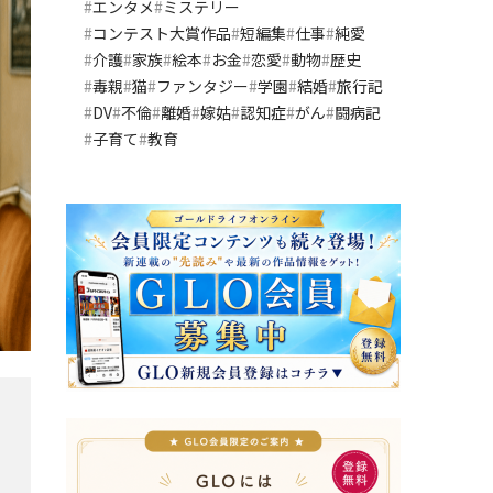
エンタメ
ミステリー
コンテスト大賞作品
短編集
仕事
純愛
介護
家族
絵本
お金
恋愛
動物
歴史
毒親
猫
ファンタジー
学園
結婚
旅行記
DV
不倫
離婚
嫁姑
認知症
がん
闘病記
子育て
教育