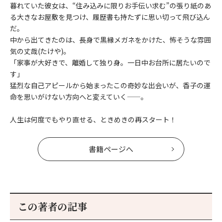
暮れていた彼女は、“住み込みに限りお手伝い求む”の張り紙のあ
る大きなお屋敷を見つけ、履歴書も持たずに思い切って飛び込ん
だ。
中から出てきたのは、長身で黒縁メガネをかけた、怖そうな雰囲
気の丈哉(たけや)。
「家事が大好きで、離婚して独り身。一日中お台所に居たいので
す」
猛烈な自己アピールから始まったこの奇妙な出会いが、香子の運
命を思いがけない方向へと変えていく——。
人生は何度でもやり直せる、ときめきの再スタート！
書籍ページへ
この著者の記事