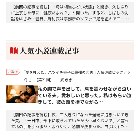
【前回の記事を読む】「母は相当ひどい状態」と聞き、久しぶり
に上京した母に「健康だよね？」と聞いた。すると、しばしの沈
黙をはさみ…翌日、麻利衣は事務所のソファで足を組んでコーヒ
ーを啜っていた賽子の前に右手の握り拳を固めていきなり立ちは
だかった。「何だ、そのしかめ面は。腹でも痛いのか」麻利衣が
拳を賽子に向けて突き出し、手首を回して掌を開くとそこには1
個のサイコロが握られていた。「やはり私はあなたの超…
人気小説連載記事
小説
『夢を叶えた、バツイチ香子と最強の恋男［人気連載ピックアッ
プ］』
【第21回】
武 きき
私の胸で声を出して、肩を震わせながら泣い
ている夫。愛おしいと思った。私はもらい泣
きして、彼の頭を撫でながら…
【前回の記事を読む】夜、二人きりになった途端に抱きついてき
た夫。「一日中、部下に取られていたから…早くおいで」と言っ
て私の手を引っ張り…ようやく、名前が決まった。白(はく)に決
定。夕方、三人ともお風呂に入って、美味しい食事をして、「香
子さん、おはぎが食べたい」「分かりました」「う～ん、本当に