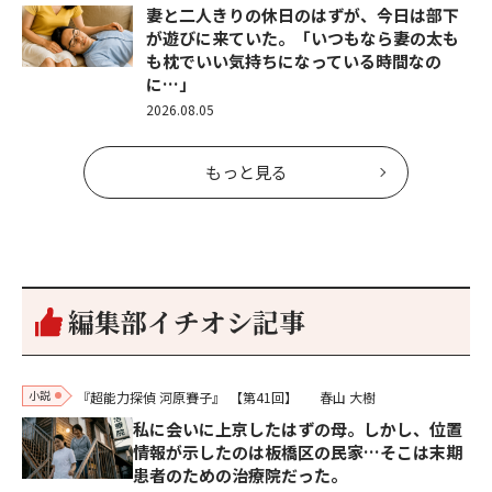
妻と二人きりの休日のはずが、今日は部下
が遊びに来ていた。「いつもなら妻の太も
も枕でいい気持ちになっている時間なの
に…」
2026.08.05
もっと見る
編集部イチオシ記事
小説
『超能力探偵 河原賽子』
【第41回】
春山 大樹
私に会いに上京したはずの母。しかし、位置
情報が示したのは板橋区の民家…そこは末期
患者のための治療院だった。