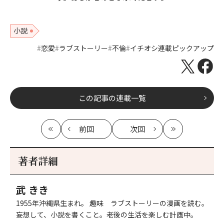
小説
恋愛
ラブストーリー
不倫
イチオシ連載ピックアップ
この記事の連載一覧
前回
次回
最
の
の
最
初
記
記
新
事
事
著者詳細
へ
へ
武 きき
1955年沖縄県生まれ。 趣味 ラブストーリーの漫画を読む。
妄想して、小説を書くこと。老後の生活を楽しむ計画中。