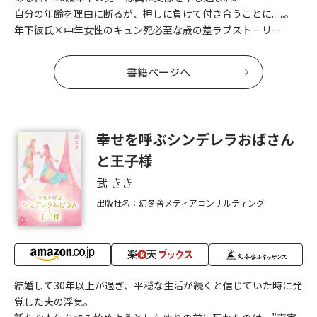
自分の年齢を理由に断るが、押しに負けて付き合うことに......。
年下彼氏×中年女性のキュン死必至な歳の差ラブストーリー
書籍ページへ
幸せを呼ぶシンデレラおばさん
と王子様
武 きき
出版社名：幻冬舎メディアコンサルティング
結婚して30年以上が過ぎ、平穏な生活が続くと信じていた時に発
覚した夫の浮気。