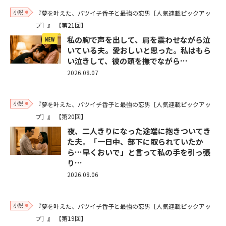
小説
『夢を叶えた、バツイチ香子と最強の恋男［人気連載ピックアッ
プ］』
【第21回】
私の胸で声を出して、肩を震わせながら泣
いている夫。愛おしいと思った。私はもら
い泣きして、彼の頭を撫でながら…
2026.08.07
小説
『夢を叶えた、バツイチ香子と最強の恋男［人気連載ピックアッ
プ］』
【第20回】
夜、二人きりになった途端に抱きついてき
た夫。「一日中、部下に取られていたか
ら…早くおいで」と言って私の手を引っ張
り…
2026.08.06
小説
『夢を叶えた、バツイチ香子と最強の恋男［人気連載ピックアッ
プ］』
【第19回】