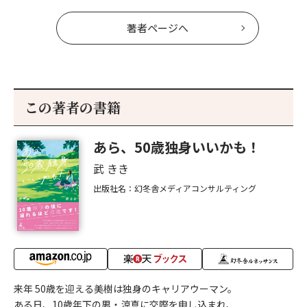
著者ページへ
この著者の書籍
あら、50歳独身いいかも！
武 きき
出版社名：幻冬舎メディアコンサルティング
来年 50歳を迎える美樹は独身のキャリアウーマン。
ある日、10歳年下の男・涼真に交際を申し込まれ、