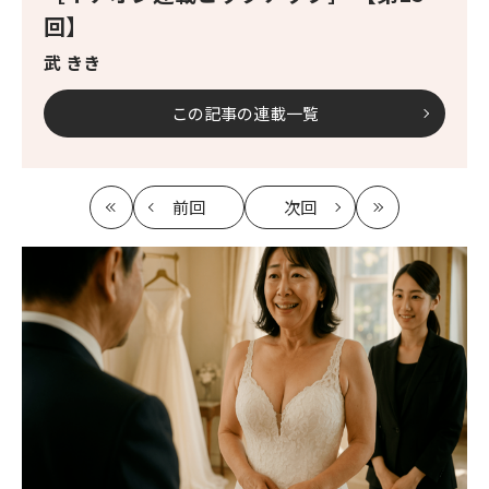
回】
武 きき
この記事の連載一覧
前回
次回
最
の
の
最
初
記
記
新
事
事
へ
へ