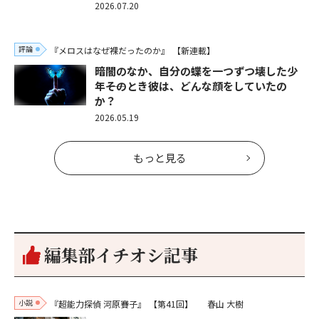
2026.07.20
評論
『メロスはなぜ裸だったのか』
【新連載】
暗闇のなか、自分の蝶を一つずつ壊した少
年――そのとき彼は、どんな顔をしていたの
か？
2026.05.19
もっと見る
編集部イチオシ記事
小説
『超能力探偵 河原賽子』
【第41回】
春山 大樹