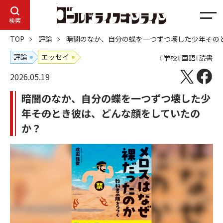
メ
検索
ニ
TOP
評論
暗闇のなか、自分の蝶を一つずつ壊した少年――そ
ュ
ー
評論
エッセイ
学校
国語
読書
2026.05.19
暗闇のなか、自分の蝶を一つずつ壊した少
年――そのとき彼は、どんな顔をしていたの
か？