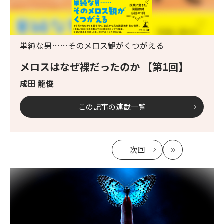
単純な男……そのメロス観がくつがえる
メロスはなぜ裸だったのか 【第1回】
成田 龍俊
この記事の連載一覧
次回
の
最
記
新
事
へ