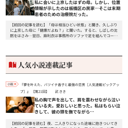
私に会いに上京したはずの母。しかし、位置
情報が示したのは板橋区の民家…そこは末期
患者のための治療院だった。
【前回の記事を読む】「母は相当ひどい状態」と聞き、久しぶり
に上京した母に「健康だよね？」と聞いた。すると、しばしの沈
黙をはさみ…翌日、麻利衣は事務所のソファで足を組んでコーヒ
ーを啜っていた賽子の前に右手の握り拳を固めていきなり立ちは
だかった。「何だ、そのしかめ面は。腹でも痛いのか」麻利衣が
拳を賽子に向けて突き出し、手首を回して掌を開くとそこには1
個のサイコロが握られていた。「やはり私はあなたの超…
人気小説連載記事
小説
『夢を叶えた、バツイチ香子と最強の恋男［人気連載ピックアッ
プ］』
【第21回】
武 きき
私の胸で声を出して、肩を震わせながら泣い
ている夫。愛おしいと思った。私はもらい泣
きして、彼の頭を撫でながら…
【前回の記事を読む】夜、二人きりになった途端に抱きついてき