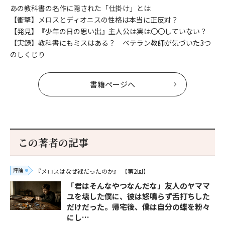
あの教科書の名作に隠された「仕掛け」とは
【衝撃】メロスとディオニスの性格は本当に正反対？
【発見】『少年の日の思い出』主人公は実は〇〇していない？
【実録】教科書にもミスはある？ ベテラン教師が気づいた3つ
のしくじり
書籍ページへ
この著者の記事
評論
『メロスはなぜ裸だったのか』
【第2回】
「君はそんなやつなんだな」友人のヤママ
ユを壊した僕に、彼は怒鳴らず舌打ちした
だけだった。帰宅後、僕は自分の蝶を粉々
にし…