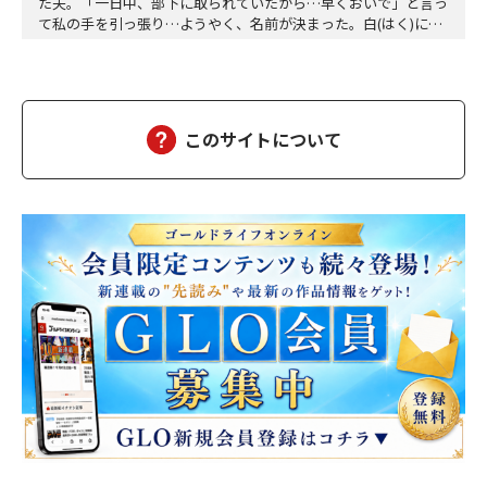
た夫。「一日中、部下に取られていたから…早くおいで」と言っ
て私の手を引っ張り…ようやく、名前が決まった。白(はく)に決
定。夕方、三人ともお風呂に入って、美味しい食事をして、「香
子さん、おはぎが食べたい」「分かりました」「う～ん、本当に
美味しい」三個をペロッと食べた。「幸也は食いしん坊ね、うふ
ふふ」「母さんだって、二個食べただろう」「あら、…
このサイトについて