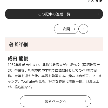
この記事の連載一覧
次回
の
最
記
新
事
著者詳細
へ
成田 龍俊
1962年札幌市生まれ。北海道教育大学札幌分校（国語教育学
部）卒業後、札幌市内中学校で国語教師としてのべ7校で勤
務。定年を迎えた後、本著を執筆する。趣味は自転車、ソロキ
ャンプ、YouTubeを見る。好きな作家は隆慶一郎、池波正太
郎、椎名誠など。
著者ページへ