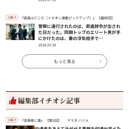
小説
『店長はどこだ［イチオシ連載ピックアップ］』
【最終回】
警察に連行されたのは、昇進辞令が出され
た日だった。同期トップのエリート男が手
にかけたのは、妻の浮気相手で…
2026.05.26
もっと見る
編集部イチオシ記事
小説
『信長様と猿』
【第5回】
ヤマダ ハジメ
内通者をあえて泳がせる――書簡を何通か並べた