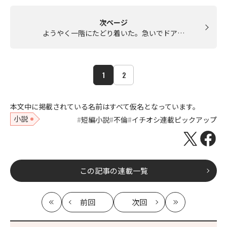
次ページ
ようやく一階にたどり着いた。急いでドア…
1
2
本文中に掲載されている名前はすべて仮名となっています。
小説
短編小説
不倫
イチオシ連載ピックアップ
この記事の連載一覧
前回
次回
最
の
の
最
初
記
記
新