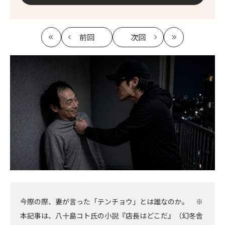
前回
次回
最
の
の
最
初
記
記
新
事
事
へ
へ
今際の際、妻が言った「テンチョウ」とは誰なのか。 ※
本記事は、八十島コト氏の小説『店長はどこだ』（幻冬舎