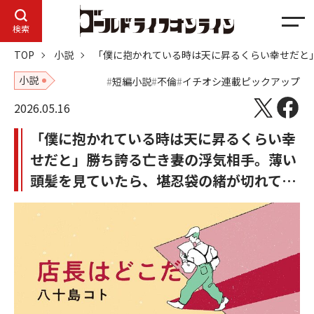
メ
検索
ニ
TOP
小説
「僕に抱かれている時は天に昇るくらい幸せだと
ュ
ー
小説
短編小説
不倫
イチオシ連載ピックアップ
2026.05.16
「僕に抱かれている時は天に昇るくらい幸
せだと」勝ち誇る亡き妻の浮気相手。薄い
頭髪を見ていたら、堪忍袋の緒が切れて…