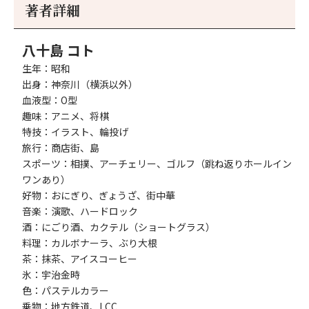
事
事
著者詳細
へ
へ
八十島 コト
生年：昭和
出身：神奈川（横浜以外）
血液型：O型
趣味：アニメ、将棋
特技：イラスト、輪投げ
旅行：商店街、島
スポーツ：相撲、アーチェリー、ゴルフ（跳ね返りホールイン
ワンあり）
好物：おにぎり、ぎょうざ、街中華
音楽：演歌、ハードロック
酒：にごり酒、カクテル（ショートグラス）
料理：カルボナーラ、ぶり大根
茶：抹茶、アイスコーヒー
氷：宇治金時
色：パステルカラー
乗物：地方鉄道、LCC