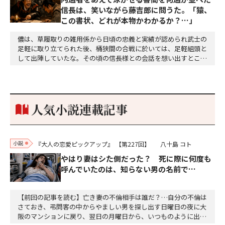
信長は、笑いながら藤吉郎に問うた。「猿、
この書状、どれが本物かわかるか？…」
儂は、草履取りの雑用係から日頃の忠義と実績が認められ武士の
足軽に取り立てられた後、桶狭間の合戦に於いては、足軽組頭と
して出陣していたな。その頃の信長様との会話を想い出すとこん
な秘話があったわ。「殿、桶狭間の戦ですが、拙者も組頭として
参加しておりました。勝てる相手とは思えないほど兵の差があり
もうした。確か今川勢1万2000に対し織田勢はわずか3000あま
り。どうして勝てたのか、未だにわかりません。…
人気小説連載記事
小説
『大人の恋愛ピックアップ』
【第227回】
八十島 コト
やはり妻はシた側だった？ 死に際に何度も
呼んでいたのは、知らない男の名前で…
【前回の記事を読む】亡き妻の不倫相手は誰だ？…自分の不倫は
さておき、弔問客の中からやましい男を探し出す日曜日の夜に大
阪のマンションに戻り、翌日の月曜日から、いつものように出勤