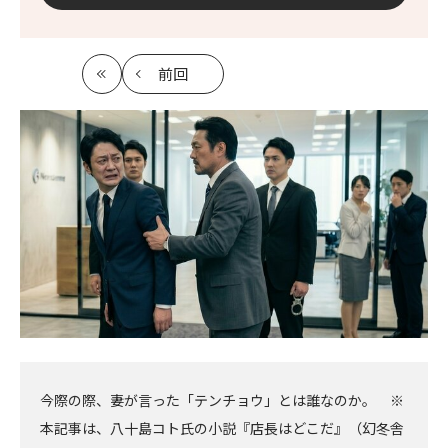
前回
最
の
初
記
事
へ
今際の際、妻が言った「テンチョウ」とは誰なのか。 ※
本記事は、八十島コト氏の小説『店長はどこだ』（幻冬舎