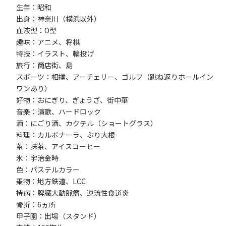
生年：昭和
出身：神奈川（横浜以外）
血液型：O型
趣味：アニメ、将棋
特技：イラスト、輪投げ
旅行：商店街、島
スポーツ：相撲、アーチェリー、ゴルフ（跳ね返りホールイン
ワンあり）
好物：おにぎり、ぎょうざ、街中華
音楽：演歌、ハードロック
酒：にごり酒、カクテル（ショートグラス）
料理：カルボナーラ、ぶり大根
茶：抹茶、アイスコーヒー
氷：宇治金時
色：パステルカラー
乗物：地方鉄道、LCC
持病：脾臓大動脈瘤、逆流性食道炎
骨折：6ヵ所
甲子園：出場（スタンド）