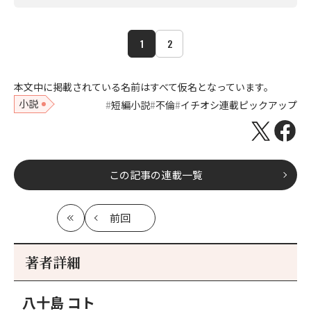
1
2
本文中に掲載されている名前はすべて仮名となっています。
小説
短編小説
不倫
イチオシ連載ピックアップ
この記事の連載一覧
前回
最
の
初
記
事
著者詳細
へ
八十島 コト