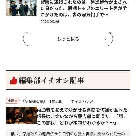
警察に連行されたのは、昇進辞令が出され
た日だった。同期トップのエリート男が手
にかけたのは、妻の浮気相手で…
2026.05.26
もっと見る
編集部イチオシ記事
小説
『信長様と猿』
【第5回】
ヤマダ ハジメ
内通者をあえて泳がせる――書簡を何通か並べた
信長は、笑いながら藤吉郎に問うた。「猿、
この書状、どれが本物かわかるか？…」
儂は、草履取りの雑用係から日頃の忠義と実績が認められ武士の