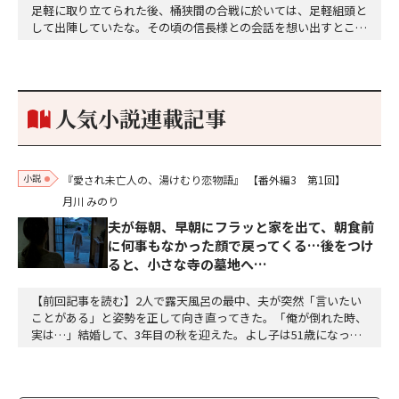
足軽に取り立てられた後、桶狭間の合戦に於いては、足軽組頭と
して出陣していたな。その頃の信長様との会話を想い出すとこん
な秘話があったわ。「殿、桶狭間の戦ですが、拙者も組頭として
参加しておりました。勝てる相手とは思えないほど兵の差があり
もうした。確か今川勢1万2000に対し織田勢はわずか3000あま
り。どうして勝てたのか、未だにわかりません。…
人気小説連載記事
小説
『愛され未亡人の、湯けむり恋物語』
【番外編3 第1回】
月川 みのり
夫が毎朝、早朝にフラッと家を出て、朝食前
に何事もなかった顔で戻ってくる…後をつけ
ると、小さな寺の墓地へ…
【前回記事を読む】2人で露天風呂の最中、夫が突然「言いたい
ことがある」と姿勢を正して向き直ってきた。「俺が倒れた時、
実は…」結婚して、3年目の秋を迎えた。よし子は51歳になっ
た。藤乃屋の女将として、毎日は穏やかに過ぎていく。山の木々
が色づきはじめ、宿は今日も、静かに賑わっていた。（あの崖っ
ぷちの日から、私は、ずいぶん遠くまで来た。そして、ずいぶ