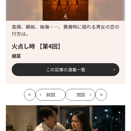
高揚、嫉妬、後悔……、黄昏時に揺れる男女の恋の
行方は。
火点し時 【第4回】
順菜
この記事の連載一覧
前回
次回
最
の
の
最
初
記
記
新
事
事
へ
へ