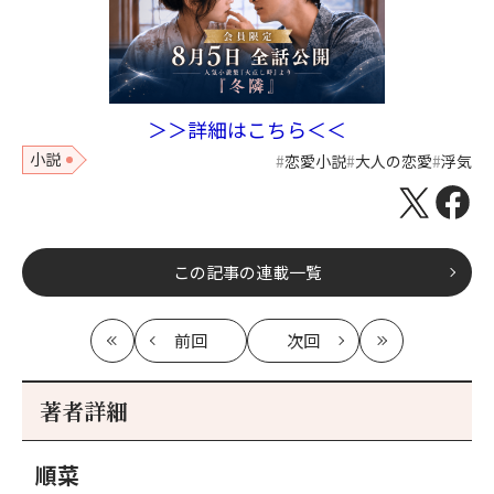
＞＞詳細はこちら＜＜
小説
恋愛小説
大人の恋愛
浮気
この記事の連載一覧
前回
次回
最
の
の
最
初
記
記
新
事
事
著者詳細
へ
へ
順菜