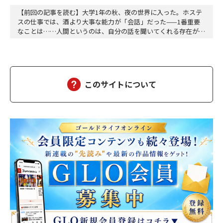
【前回の記事を読む】大学1年の秋、夜の世界に入った。ホステ
スの仕事では、酒より大事な能力が「会話」だった——1番重要
なことは……人間というのは、自分の話を聞いてくれる存在が好
きだ。自分のことが好きな人が好き。そして、尚且つ話を聞いて
くれる存在はもっと好き。『ふり』と『本物』の区別がつかない
人間が大多数である以上、『ふり』の方がコスパがいい。『本
物』の共感はコストがかかる。『本物』の関心は疲弊する…
このサイトについて