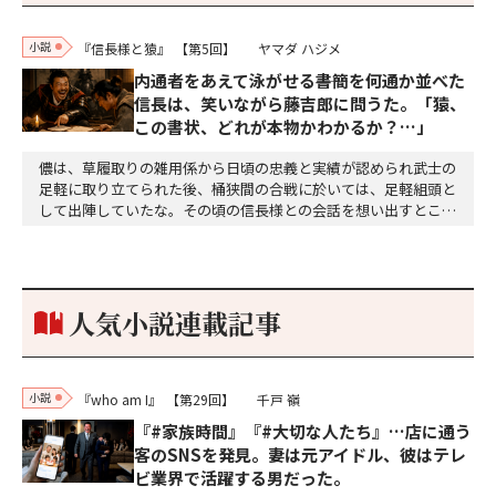
小説
『信長様と猿』
【第5回】
ヤマダ ハジメ
内通者をあえて泳がせる――書簡を何通か並べた
信長は、笑いながら藤吉郎に問うた。「猿、
この書状、どれが本物かわかるか？…」
儂は、草履取りの雑用係から日頃の忠義と実績が認められ武士の
足軽に取り立てられた後、桶狭間の合戦に於いては、足軽組頭と
して出陣していたな。その頃の信長様との会話を想い出すとこん
な秘話があったわ。「殿、桶狭間の戦ですが、拙者も組頭として
参加しておりました。勝てる相手とは思えないほど兵の差があり
もうした。確か今川勢1万2000に対し織田勢はわずか3000あま
り。どうして勝てたのか、未だにわかりません。…
人気小説連載記事
小説
『who am I』
【第29回】
千戸 嶺
『#家族時間』『#大切な人たち』…店に通う
客のSNSを発見。妻は元アイドル、彼はテレ
ビ業界で活躍する男だった。