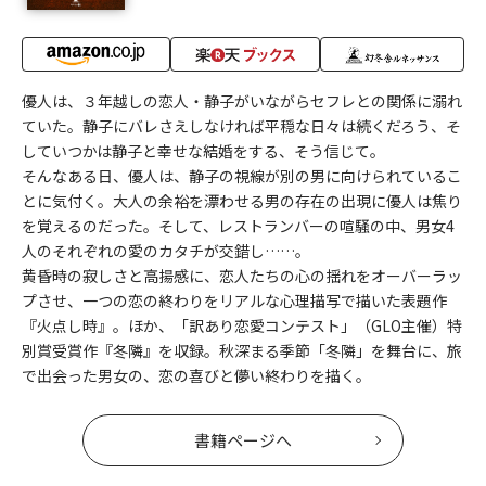
優人は、３年越しの恋人・静子がいながらセフレとの関係に溺れ
ていた。静子にバレさえしなければ平穏な日々は続くだろう、そ
していつかは静子と幸せな結婚をする、そう信じて。
そんなある日、優人は、静子の視線が別の男に向けられているこ
とに気付く。大人の余裕を漂わせる男の存在の出現に優人は焦り
を覚えるのだった。そして、レストランバーの喧騒の中、男女4
人のそれぞれの愛のカタチが交錯し……。
黄昏時の寂しさと高揚感に、恋人たちの心の揺れをオーバーラッ
プさせ、一つの恋の終わりをリアルな心理描写で描いた表題作
『火点し時』。ほか、「訳あり恋愛コンテスト」（GLO主催）特
別賞受賞作『冬隣』を収録。秋深まる季節「冬隣」を舞台に、旅
で出会った男女の、恋の喜びと儚い終わりを描く。
書籍ページへ