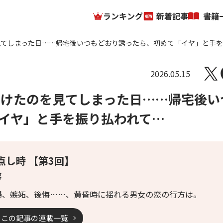
ランキング
新着記事
書籍
見てしまった日……帰宅後いつもどおり誘ったら、初めて「イヤ」と手
2026.05.15
向けたのを見てしまった日……帰宅後い
イヤ」と手を振り払われて…
点し時 【第3回】
菜
揚、嫉妬、後悔……、黄昏時に揺れる男女の恋の行方は。
この記事の連載一覧