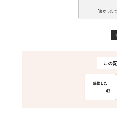
「良かった
1
この
感動した
42