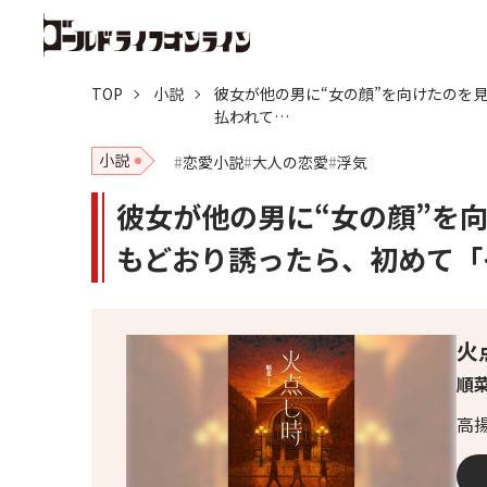
TOP
小説
彼女が他の男に“女の顔”を向けたのを
払われて…
小説
恋愛小説
大人の恋愛
浮気
彼女が他の男に“女の顔”を
もどおり誘ったら、初めて「
火
順
高