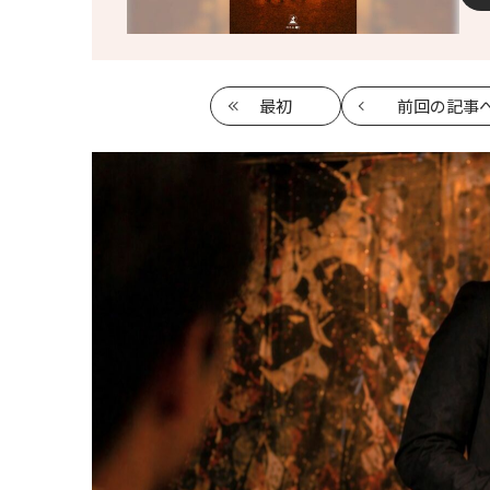
最初
前回
の記事